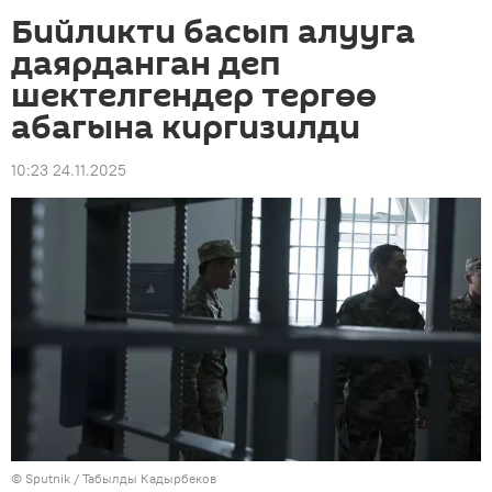
Бийликти басып алууга
даярданган деп
шектелгендер тергөө
абагына киргизилди
10:23 24.11.2025
©
Sputnik / Табылды Кадырбеков