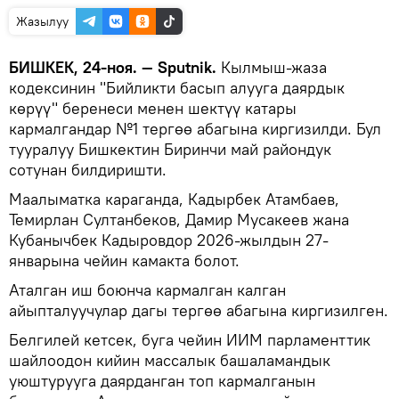
Жазылуу
БИШКЕК, 24-ноя. — Sputnik.
Кылмыш-жаза
кодексинин "Бийликти басып алууга даярдык
көрүү" беренеси менен шектүү катары
кармалгандар №1 тергөө абагына киргизилди. Бул
тууралуу Бишкектин Биринчи май райондук
сотунан билдиришти.
Маалыматка караганда, Кадырбек Атамбаев,
Темирлан Султанбеков, Дамир Мусакеев жана
Кубанычбек Кадыровдор 2026-жылдын 27-
январына чейин камакта болот.
Аталган иш боюнча кармалган калган
айыпталуучулар дагы тергөө абагына киргизилген.
Белгилей кетсек, буга чейин ИИМ парламенттик
шайлоодон кийин массалык башаламандык
уюштурууга даярданган топ кармалганын