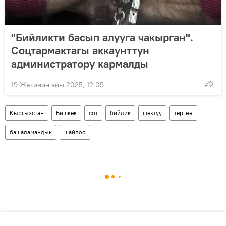
"Бийликти басып алууга чакырган".
Соцтармактагы аккаунттун
администратору кармалды
19 Жетинин айы 2025, 12:05
Кыргызстан
Бишкек
сот
бийлик
шектүү
тергөө
башаламандык
шайлоо