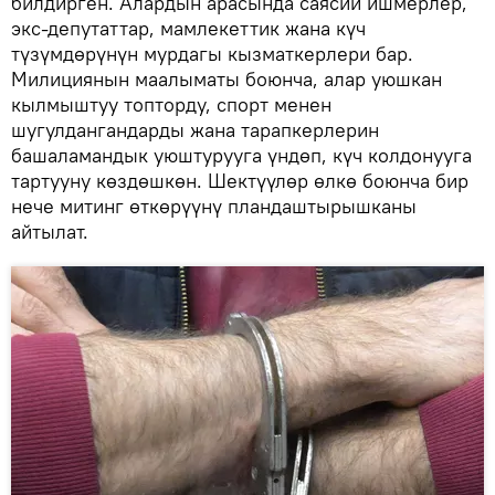
билдирген. Алардын арасында саясий ишмерлер,
экс-депутаттар, мамлекеттик жана күч
түзүмдөрүнүн мурдагы кызматкерлери бар.
Милициянын маалыматы боюнча, алар уюшкан
кылмыштуу топторду, спорт менен
шугулдангандарды жана тарапкерлерин
башаламандык уюштурууга үндөп, күч колдонууга
тартууну көздөшкөн. Шектүүлөр өлкө боюнча бир
нече митинг өткөрүүнү пландаштырышканы
айтылат.