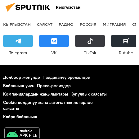
Кыргызстан
КЫРГЫЗСТАН
САЯСАТ
РАДИО
РОССИЯ
МИГРАЦИЯ
СП
Telegram
VK
ТikТоk
Rutube
Долбоор жөнүндө
Пайдалануу эрежелери
Байланыш үчүн
Пресс-релиздер
Компаниялардын жаңылыктары
Купуялык саясаты
Cookie колдонуу жана автоматтык логирлөө
саясаты
Кайра байланыш