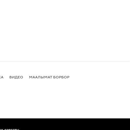
КА
ВИДЕО
МААЛЫМАТ БОРБОР
ык саясаты