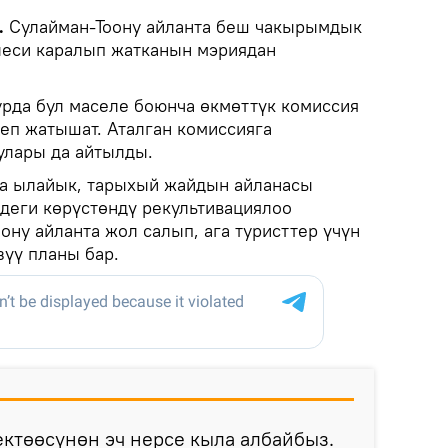
.
Сулайман-Тоону айланта беш чакырымдык
леси каралып жатканын мэриядан
урда бул маселе боюнча өкмөттүк комиссия
теп жатышат. Аталган комиссияга
лары да айтылды.
а ылайык, тарыхый жайдын айланасы
рдеги көрүстөндү рекультивациялоо
ону айланта жол салып, ага туристтер үчүн
үү планы бар.
ктөөсүнөн эч нерсе кыла албайбыз.