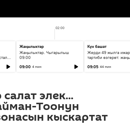
02:00
Жаңылыктар
Күн башат
F
Жаңылыктар. Чыгарылыш
Жерди 49 жылга ижар
стала
09:00
тартиби өзгөрөт: жаңы
эмнени көздөйт?
09:00
09:05
4 мин
44 мин
салат элек...
айман-Тоонун
зонасын кыскартат