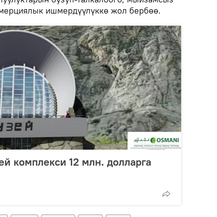
ммерциялык ишмердүүлүккө жол бербөө.
ей комплекси 12 млн. долларга