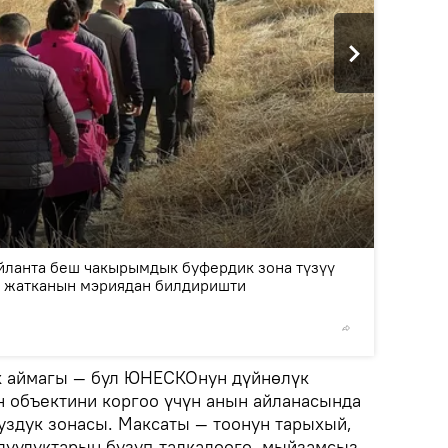
2
/5
йланта беш чакырымдык буфердик зона түзүү
 жатканын мэриядан билдиришти
© Фото /
к аймагы — бул ЮНЕСКОнун дүйнөлүк
н объектини коргоо үчүн анын айланасында
уздук зонасы. Максаты — тоонун тарыхый,
луулуктарын бузуп-талкалоого, мыйзамсыз