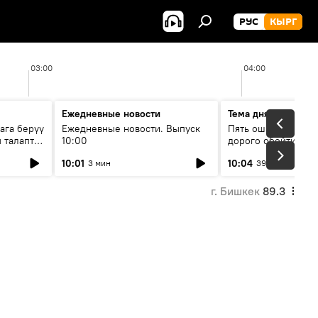
РУС
КЫРГ
03:00
04:00
Ежедневные новости
Тема дня
ага берүү
Ежедневные новости. Выпуск
Пять ошибок котор
 талаптар
10:00
дорого обойтись п
жилья
10:01
10:04
3 мин
39 мин
г. Бишкек
89.3