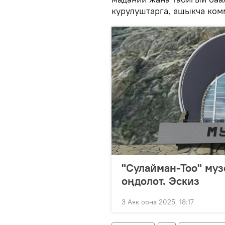
курулуштарга, ашыкча ко
"Сулайман-Тоо" муз
оңдолот. Эскиз
3 Аяк оона 2025, 18:17