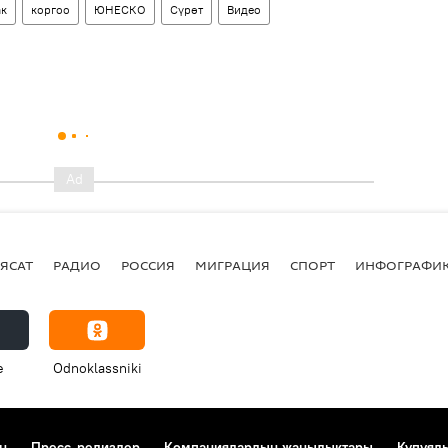
ак
коргоо
ЮНЕСКО
Сүрөт
Видео
ЯСАТ
РАДИО
РОССИЯ
МИГРАЦИЯ
СПОРТ
ИНФОГРАФИ
e
Odnoklassniki
н
Пресс-релиздер
Компаниялардын жаңылыктары
Купуял