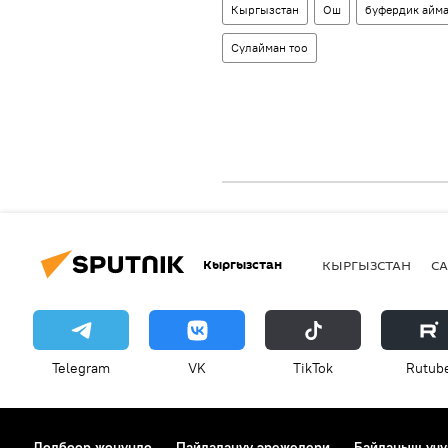
Кыргызстан
Ош
буфердик айм
Сулайман тоо
Кыргызстан
КЫРГЫЗСТАН
СА
Telegram
VK
ТikТоk
Rutub
Долбоор жөнүндө
Пайдалануу эрежелери
Байланыш үчү