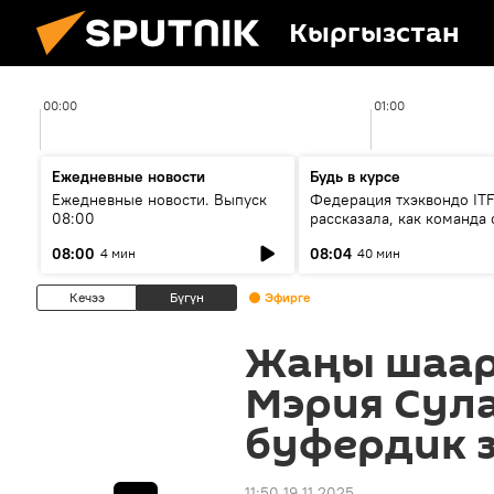
Кыргызстан
00:00
01:00
Ежедневные новости
Будь в курсе
Ежедневные новости. Выпуск
Федерация тхэквондо IT
08:00
рассказала, как команда 
жертвой мошенников
08:00
08:04
4 мин
40 мин
Кечээ
Бүгүн
Эфирге
Жаңы шаар 
Мэрия Сул
буфердик 
11:50 19.11.2025