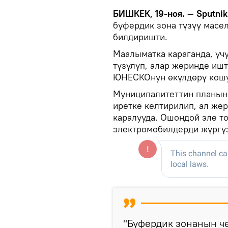
БИШКЕК, 19-ноя. — Sputnik
буфердик зона түзүү масе
билдиришти.
Маалыматка караганда, уч
түзүлүп, алар жеринде иш
ЮНЕСКОнун өкүлдөрү кошу
Муниципалитеттин планын
иретке келтирилип, ал же
каралууда. Ошондой эле то
электромобилдерди жүргүз
"Буфердик зонанын че