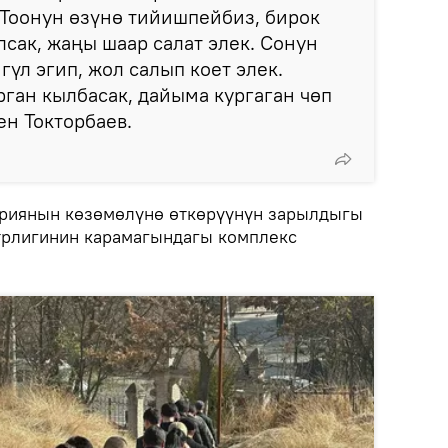
 Тоонун өзүнө тийишпейбиз, бирок
лсак, жаңы шаар салат элек. Сонун
 гүл эгип, жол салып коет элек.
рган кылбасак, дайыма кургаган чөп
ен Токторбаев.
эриянын көзөмөлүнө өткөрүүнүн зарылдыгы
трлигинин карамагындагы комплекс