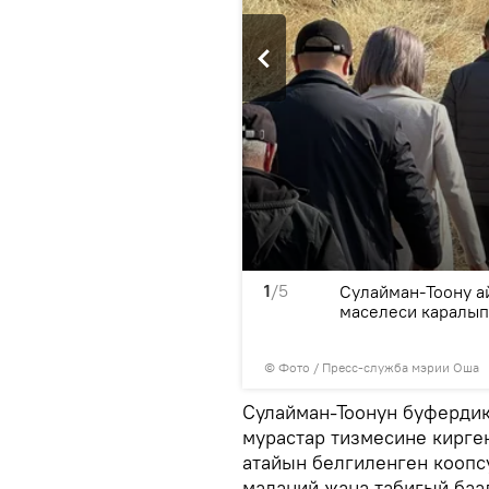
1
/5
 ага туристтер үчүн
Сулайман-Тоону а
ар
маселеси каралып
© Фото / Пресс-служба мэрии Оша
Сулайман-Тоонун буферди
мурастар тизмесине кирге
атайын белгиленген коопс
маданий жана табигый баа