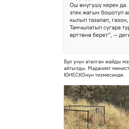
Ош өнүгүшү керек да.
этек жагын бошотуп а
кылып тазалап, газон,
Тамчылатып сугара ту
өрттөнө берет", — дег
Бул үчүн аталган жайды м
айтылды. Маданият минис
ЮНЕСКОнун тизмесинде.