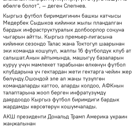
өбөлгө болот", — деген Слепнев.
Кыргыз футбол биримдигинин башкы катчысы
Медербек Сыдыков кийинки жылы пландалган
бардык инфраструктуралык долбоорлор соңуна
чыгарын айтты. Кыргыз премьер-лигасына
кийинки сезондо Талас жана Токтогул шаарынан
эки команда кошулуп, жалпы 16 футболдук клуб ат
салышат.Анын айтымында, машыгуу базаларын
куруу үчүн мамлекет тарабынан өлкөнүн футбол
клубдарына үч гектардан жети гектарга чейин жер
бөлүндү.Ошондой эле ал жаңы түзүлгөн
командаларды каттоо, аларды колдоо, АФКнын
талаптарына жооп берген инфратүзүмдү
даярдоодо Кыргыз футбол биримдиги бардык
жардамды көрсөтөрүн кошумчалады.
АКШ президенти Дональд Трамп Америка украин
жаңжалынан