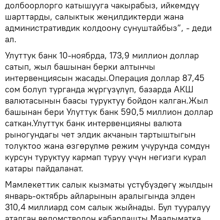
долбоорлорго катышууга чакырабыз, ийкемдүү
шарттарды, салыктык жеңилдиктерди жана
административдик колдоону сунуштайбыз”, - деди
ал.
Улуттук банк 10-ноябрда, 173,9 миллион доллар
сатып, жыл башынан берки алтынчы
интервенциясын жасады.Операция доллар 87,45
сом болуп турганда жүргүзүлүп, базарда АКШ
валютасынын баасы туруктуу бойдон калган.Жыл
башынан бери Улуттук банк 590,5 миллион доллар
саткан.Улуттук банк интервенцияны валюта
рыногундагы чет элдик акчанын тартыштыгын
толуктоо жана өзгөрүлмө режим учурунда сомдун
курсун туруктуу кармап туруу үчүн негизги курал
катары пайдаланат.
Мамлекеттик салык кызматы үстүбүздөгү жылдын
январь-октябрь айларынын аралыгында элден
310,4 миллиард сом салык жыйнады. Бул тууралуу
аталган ведомстводон кабарлашты.Маалыматка