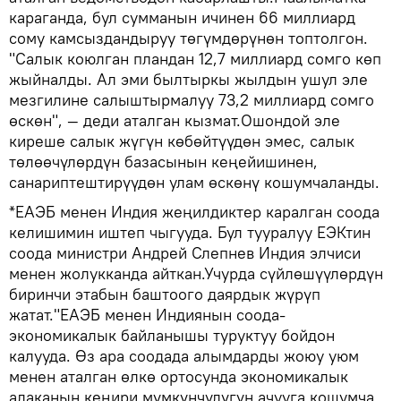
караганда, бул сумманын ичинен 66 миллиард
сому камсыздандыруу төгүмдөрүнөн топтолгон.
"Салык коюлган пландан 12,7 миллиард сомго көп
жыйналды. Ал эми былтыркы жылдын ушул эле
мезгилине салыштырмалуу 73,2 миллиард сомго
өскөн", — деди аталган кызмат.Ошондой эле
киреше салык жүгүн көбөйтүүдөн эмес, салык
төлөөчүлөрдүн базасынын кеңейишинен,
санариптештирүүдөн улам өскөнү кошумчаланды.
*ЕАЭБ менен Индия жеңилдиктер каралган соода
келишимин иштеп чыгууда. Бул тууралуу ЕЭКтин
соода министри Андрей Слепнев Индия элчиси
менен жолукканда айткан.Учурда сүйлөшүүлөрдүн
биринчи этабын баштоого даярдык жүрүп
жатат."ЕАЭБ менен Индиянын соода-
экономикалык байланышы туруктуу бойдон
калууда. Өз ара соодада алымдарды жоюу уюм
менен аталган өлкө ортосунда экономикалык
алаканын кеңири мүмкүнчүлүгүн ачууга кошумча