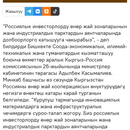
Жазылуу
"Россиялык инвесторлорду өнөр жай зоналарынын
жана индустриалдык парктардын аянтчаларында
долбоорлорго катышууга чакырабыз", - деп
билдирди Бишкекте Соода-экономикалык, илимий-
техникалык жана гуманитардык кызматташуу
боюнча өкмөттөр аралык Кыргыз-Россия
комиссиясынын 26-жыйынында министрлер
кабинетинин төрагасы Адылбек Касымалиев.
Минкаб башчысы өз сөзүндө Кыргызстан
Россияны өнөр жай кооперациясын өнүктүрүүдөгү
негизги өнөктөш катары карай турганын
белгиледи. “Курулуш тармагында инновациялык
материалдарга жана инфраструктуралык
чечимдерге суроо-талап жогору. Биз россиялык
инвесторлорду өнөр жай зоналарынын жана
индустриалдык парктардын аянтчаларында