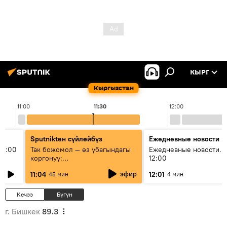
КЫРГ
Кыргызстан
11:00
11:30
12:00
Sputnikteн сүйлөйбүз
Ежедневные новости
11:00
Так божомол — өз убагындагы
Ежедневные новости. 
коргонуу:
12:00
гидрометеорологиялык кызмат
эфир
11:04
12:01
45 мин
4 мин
кантип өркүндөтүлүүдө
Кечээ
Бүгүн
г. Бишкек
89.3