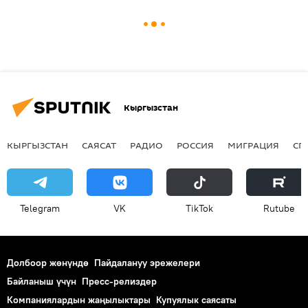
Кыргызстан
КЫРГЫЗСТАН
САЯСАТ
РАДИО
РОССИЯ
МИГРАЦИЯ
СП
Telegram
VK
ТikТоk
Rutube
Долбоор жөнүндө
Пайдалануу эрежелери
Байланыш үчүн
Пресс-релиздер
Компаниялардын жаңылыктары
Купуялык саясаты