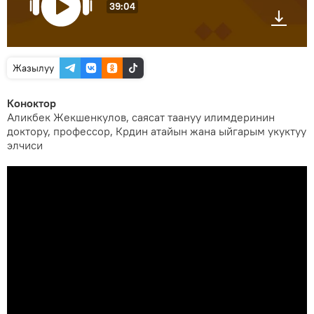
39:04
Жазылуу
Коноктор
Аликбек Жекшенкулов, саясат таануу илимдеринин
доктору, профессор, Крдин атайын жана ыйгарым укуктуу
элчиси