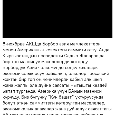
6-ноябрда АКШда Борбор азия мамлекеттери
менен Американын кезектеги саммити өттү. Анда
Кыргызстандын президенти Садыр Жапаров да
бир топ маанилүү маселелерди көтөрдү.
Борбордук Азия чөлкөмүндө соңку жылдары
экономикалык өсүү байкалып, өлкөлөр геосаясий
жактан бир топ оң чечимдерди кабыл алышып
жана жалпы эле дүйнө саясаты Чыгышты көздөй
ыктап турганда, Америка үчүн БАнын мааниси
курчуду. Биз бүгүнкү “Күн башат” уктуруусунда
болуп өткөн саммиттеги көтөрүлгөн маселелер,
экономикалык алакалар жана дүйнөлүк саясаттагы
БА мамлекеттеринин орду тууралуу сүйлөштүк.