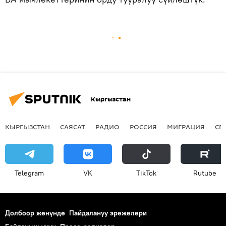
Кыргызстан
КЫРГЫЗСТАН
САЯСАТ
РАДИО
РОССИЯ
МИГРАЦИЯ
СП
Telegram
VK
ТikТоk
Rutube
Долбоор жөнүндө
Пайдалануу эрежелери