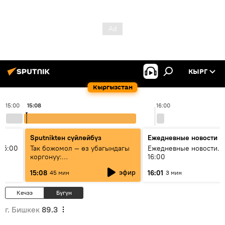
КЫРГ
Кыргызстан
15:00
15:08
16:00
Sputnikteн сүйлөйбүз
Ежедневные новости
15:00
Так божомол — өз убагындагы
Ежедневные новости. 
коргонуу:
16:00
гидрометеорологиялык кызмат
эфир
15:08
16:01
45 мин
3 мин
кантип өркүндөтүлүүдө
Кечээ
Бүгүн
г. Бишкек
89.3