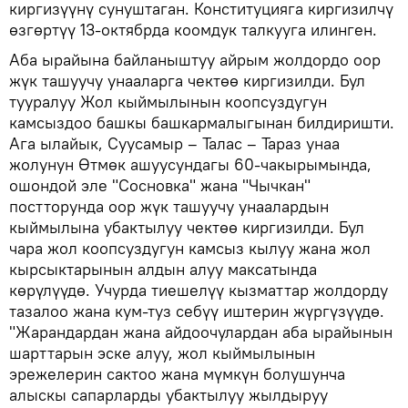
киргизүүнү сунуштаган. Конституцияга киргизилчү
өзгөртүү 13-октябрда коомдук талкууга илинген.
Аба ырайына байланыштуу айрым жолдордо оор
жүк ташуучу унааларга чектөө киргизилди. Бул
тууралуу Жол кыймылынын коопсуздугун
камсыздоо башкы башкармалыгынан билдиришти.
Ага ылайык, Суусамыр – Талас – Тараз унаа
жолунун Өтмөк ашуусундагы 60-чакырымында,
ошондой эле "Сосновка" жана "Чычкан"
постторунда оор жүк ташуучу унаалардын
кыймылына убактылуу чектөө киргизилди. Бул
чара жол коопсуздугун камсыз кылуу жана жол
кырсыктарынын алдын алуу максатында
көрүлүүдө. Учурда тиешелүү кызматтар жолдорду
тазалоо жана кум-туз себүү иштерин жүргүзүүдө.
"Жарандардан жана айдоочулардан аба ырайынын
шарттарын эске алуу, жол кыймылынын
эрежелерин сактоо жана мүмкүн болушунча
алыскы сапарларды убактылуу жылдыруу