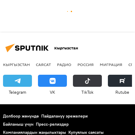
Кыргызстан
КЫРГЫЗСТАН
САЯСАТ
РАДИО
РОССИЯ
МИГРАЦИЯ
СП
Telegram
VK
ТikТоk
Rutube
Долбоор жөнүндө
Пайдалануу эрежелери
Байланыш үчүн
Пресс-релиздер
Компаниялардын жаңылыктары
Купуялык саясаты