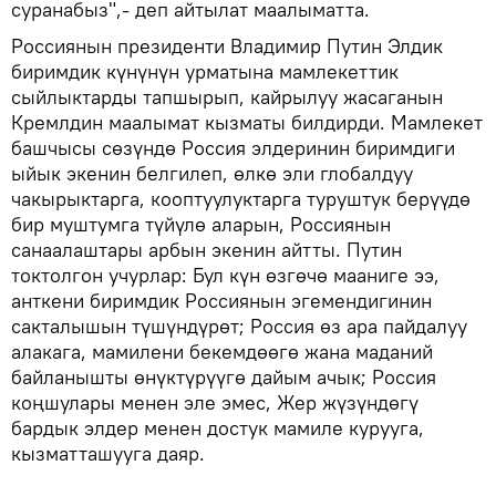
суранабыз",- деп айтылат маалыматта.
Россиянын президенти Владимир Путин Элдик
биримдик күнүнүн урматына мамлекеттик
сыйлыктарды тапшырып, кайрылуу жасаганын
Кремлдин маалымат кызматы билдирди. Мамлекет
башчысы сөзүндө Россия элдеринин биримдиги
ыйык экенин белгилеп, өлкө эли глобалдуу
чакырыктарга, кооптуулуктарга туруштук берүүдө
бир муштумга түйүлө аларын, Россиянын
санаалаштары арбын экенин айтты. Путин
токтолгон учурлар: Бул күн өзгөчө мааниге ээ,
анткени биримдик Россиянын эгемендигинин
сакталышын түшүндүрөт; Россия өз ара пайдалуу
алакага, мамилени бекемдөөгө жана маданий
байланышты өнүктүрүүгө дайым ачык; Россия
коңшулары менен эле эмес, Жер жүзүндөгү
бардык элдер менен достук мамиле курууга,
кызматташууга даяр.