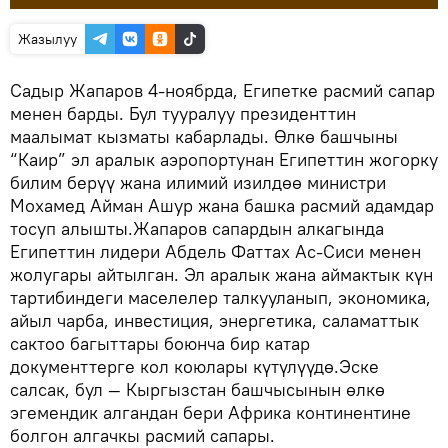
Жазылуу
Садыр Жапаров 4-ноябрда, Египетке расмий сапар
менен барды. Бул тууралуу президенттин
маалымат кызматы кабарлады. Өлкө башчыны
“Каир” эл аралык аэропортунан Египеттин жогорку
билим берүү жана илимий изилдөө министри
Мохамед Айман Ашур жана башка расмий адамдар
тосуп алышты.Жапаров сапардын алкагында
Египеттин лидери Абдель Фаттах Ас-Сиси менен
жолугары айтылган. Эл аралык жана аймактык күн
тартибиндеги маселелер талкууланып, экономика,
айыл чарба, инвестиция, энергетика, саламаттык
сактоо багыттары боюнча бир катар
документтерге кол коюлары күтүлүүдө.Эске
салсак, бул — Кыргызстан башчысынын өлкө
эгемендик алгандан бери Африка континентине
болгон алгачкы расмий сапары.