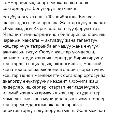
коммерциялык, спорттук жана оюн-зоок
секторлоруна бөлүнөрүн айтышкан.
Үстүбүздөгү жылдын 10-ноябрында Бишкек
шаарындагы кичи аренада Жаштар күнүнө карата
«Кыялымдагы Кыргызстан» аттуу форум өтөт.
Маданият министрлигинен билдиришкендей, иш-
чаранын максаты — активдүү жана таланттуу
жаштар үчүн тажрыйба алмашуу жана өнүгүү
аянтчасын түзүү. Форум жаштар уюмдарын,
активисттерди жана ишкерлерди бириктирүүнү,
жаштардын социалдык, экологиялык, маданий
жана технологиялык демилгелерин көрсөтүүнү,
жаштар менен мамлекеттик органдар ортосунда
диалогду өнүктүрүүнү көздөйт. Форумга жаш
лидерлер, ишкерлер, стартап негиздөөчүлөр,
илимий жана чыгармачыл жаштар, студенттер,
мамлекеттик жана муниципалдык кызматкерлер,
жаштар уюмдарынын жана эл аралык
өнөктөштөрдүн өкүлдөрү катышат. Жалпысынан