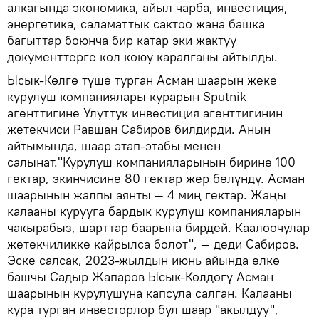
алкагында экономика, айыл чарба, инвестиция,
энергетика, саламаттык сактоо жана башка
багыттар боюнча бир катар эки жактуу
документтерге кол коюу каралганы айтылды.
Ысык-Көлгө түшө турган Асман шаарын жеке
курулуш компаниялары курарын Sputnik
агенттигине Улуттук инвестиция агенттигинин
жетекчиси Равшан Сабиров билдирди. Анын
айтымында, шаар этап-этабы менен
салынат."Курулуш компанияларынын бирине 100
гектар, экинчисине 80 гектар жер бөлүндү. Асман
шаарынын жалпы аянты — 4 миң гектар. Жаңы
калааны курууга бардык курулуш компанияларын
чакырабыз, шарттар баарына бирдей. Каалоочулар
жетекчиликке кайрылса болот", — деди Сабиров.
Эске салсак, 2023-жылдын июнь айында өлкө
башчы Садыр Жапаров Ысык-Көлдөгү Асман
шаарынын курулушуна капсула салган. Калааны
кура турган инвесторлор бул шаар "акылдуу",