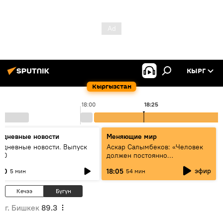
КЫРГ
Кыргызстан
18:00
18:25
едневные новости
Меняющие мир
едневные новости. Выпуск
Аскар Салымбеков: «Человек
:00
должен постоянно
совершенствоваться»
эфир
:00
18:05
5 мин
54 мин
Кечээ
Бүгүн
г. Бишкек
89.3