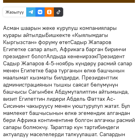
Жазылуу
Асман шаарын жеке курулуш компаниялары
курары айтылдыБишкекте «Кыялымдагы
Кыргызстан» форуму өтөтСадыр Жапаров
Египетке сапар алып, Африкага барган биринчи
президент болотАлдыда кененирээкПрезидент
Садыр Жапаров 4-5-ноябрь күндөрү расмий сапар
менен Египетке бара турганын өлкө башчынын
маалымат кызматы билдирди. Президенттик
администрациянын тышкы саясат бөлүмүнүн
башчысы Сагынбек Абдумуталиптин айтымында,
визит Египеттин лидери Абдель Фаттах Ас-
Сисинин чакыруусу менен уюштурулуп жатат. Бул
мамлекет башчысынын өлкө эгемендик алгандан
бери Африка континентине болгон алгачкы расмий
сапары болмокчу. Тараптар күн тартибиндеги
актуалдуу маселелерди талкуулашат. Сапардын