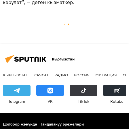
көрүлөт", — деген кызматкер.
Кыргызстан
КЫРГЫЗСТАН
САЯСАТ
РАДИО
РОССИЯ
МИГРАЦИЯ
СП
Telegram
VK
ТikТоk
Rutube
Долбоор жөнүндө
Пайдалануу эрежелери