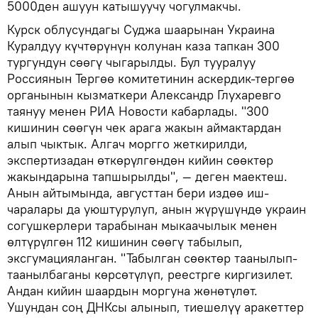
5000ден ашуун катышуучу чогулмакчы.
Курск облусундагы Суджа шаарынан Украина
Куралдуу күчтөрүнүн колунан каза тапкан 300
тургундун сөөгү чыгарылды. Бул тууралуу
Россиянын Тергөө комитетинин аскердик-тергөө
органынын кызматкери Александр Глухаревго
таянуу менен РИА Новости кабарлады. "300
кишинин сөөгүн чек арага жакын аймактардан
алып чыктык. Алгач моргго жеткирилди,
экспертизадан өткөрүлгөндөн кийин сөөктөр
жакындарына тапшырылды", — деген маектеш.
Анын айтымында, августтан бери издөө иш-
чаралары да уюштурулуп, анын жүрүшүндө украин
согушкерлери тарабынан мыкаачылык менен
өлтүрүлгөн 112 кишинин сөөгү табылып,
эксгумацияланган. "Табылган сөөктөр таанылып-
таанылбаганы көрсөтүлүп, реестрге киргизилет.
Андан кийин шаардын моргуна жөнөтүлөт.
Ушундан соң ДНКсы алынып, тиешелүү аракеттер