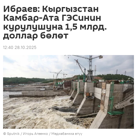
Ибраев: Кыргызстан
Камбар-Ата ГЭСинин
курулушуна 1,5 млрд.
доллар бөлөт
12:40 28.10.2025
©
Sputnik
/ Игорь Агеенко
/
Медиабанкка өтүү