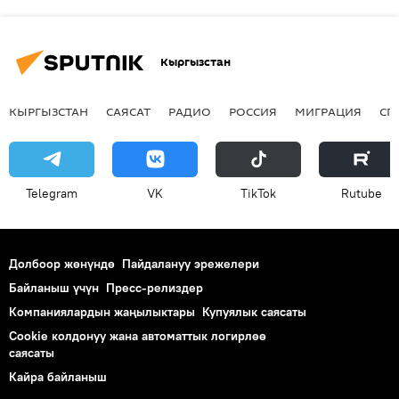
Кыргызстан
КЫРГЫЗСТАН
САЯСАТ
РАДИО
РОССИЯ
МИГРАЦИЯ
СП
Telegram
VK
ТikТоk
Rutube
Долбоор жөнүндө
Пайдалануу эрежелери
Байланыш үчүн
Пресс-релиздер
Компаниялардын жаңылыктары
Купуялык саясаты
Cookie колдонуу жана автоматтык логирлөө
саясаты
Кайра байланыш