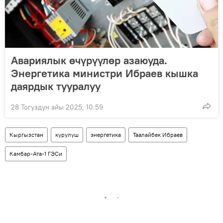
Авариялык өчүрүүлөр азаюуда.
Энергетика министри Ибраев кышка
даярдык тууралуу
28 Тогуздун айы 2025, 10:59
Кыргызстан
курулуш
энергетика
Таалайбек Ибраев
Камбар-Ата-1 ГЭСи