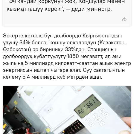
"Эч кандай коркунуч жок. Коңшулар менен
кызматташуу керек", — деди министр.
Эскерте кетсек, бул долбоордо Кыргызстандын
үлүшү 34% болсо, коңшу өлкөлөрдүн (Казакстан,
Өзбекстан) ар бириники 33%дан. Станциянын
долбоордук кубаттуулугу 1860 мегаватт, ал эми
жылына 5 миллиард киловатт-сааттан ашык электр
энергиясын иштеп чыгара алат. Суу сактагычтын
көлөмү 5,4 миллиард куб метрден ашат.