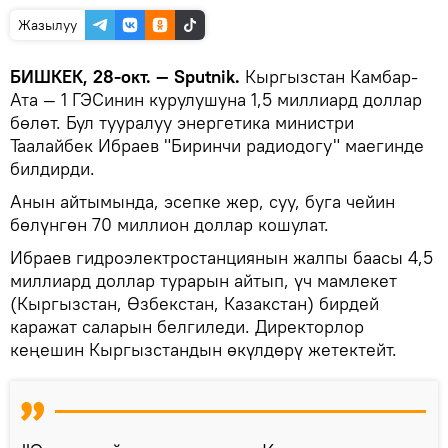
Жазылуу
БИШКЕК, 28-окт. — Sputnik.
Кыргызстан Камбар-
Ата — 1 ГЭСинин курулушуна 1,5 миллиард доллар
бөлөт. Бул тууралуу энергетика министри
Таалайбек Ибраев "Биринчи радиодогу" маегинде
билдирди.
Анын айтымында, эсепке жер, суу, буга чейин
бөлүнгөн 70 миллион доллар кошулат.
Ибраев гидроэлектростанциянын жалпы баасы 4,5
миллиард доллар турарын айтып, үч мамлекет
(Кыргызстан, Өзбекстан, Казакстан) бирдей
каражат саларын белгиледи. Директорлор
кеңешин Кыргызстандын өкүлдөрү жетектейт.