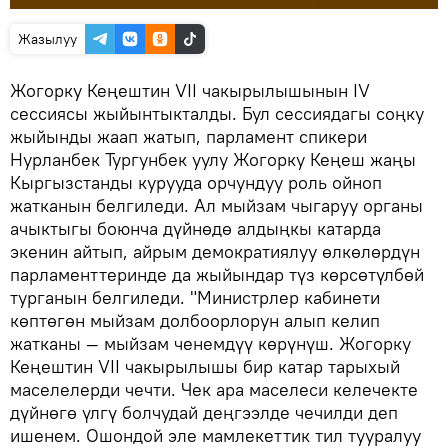
Жазылуу
Жогорку Кеңештин VII чакырылышынын IV
сессиясы жыйынтыкталды. Бул сессиядагы соңку
жыйынды жаап жатып, парламент спикери
Нурланбек Тургунбек уулу Жогорку Кеңеш жаңы
Кыргызстанды курууда орчундуу роль ойноп
жатканын белгиледи. Ал мыйзам чыгаруу органы
ачыктыгы боюнча дүйнөдө алдыңкы катарда
экенин айтып, айрым демократиялуу өлкөлөрдүн
парламенттеринде да жыйындар түз көрсөтүлбөй
турганын белгиледи. "Министрлер кабинети
көптөгөн мыйзам долбоорлорун алып келип
жатканы — мыйзам ченемдүү көрүнүш. Жогорку
Кеңештин VII чакырылышы бир катар тарыхый
маселелерди чечти. Чек ара маселеси келечекте
дүйнөгө үлгү болчудай деңгээлде чечилди деп
ишенем. Ошондой эле мамлекеттик тил тууралуу