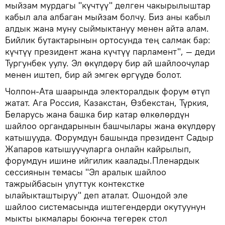
мыйзам мурдагы "күчтүү" делген чакырылыштар
кабыл ала албаган мыйзам болчу. Биз аны кабыл
алдык жана муну сыймыктануу менен айта алам.
Бийлик бутактарынын ортосунда тең салмак бар:
күчтүү президент жана күчтүү парламент", — деди
Тургунбек уулу. Эл өкүлдөрү бир ай шайлоочулар
менен иштеп, бир ай эмгек өргүүдө болот.
Чолпон-Ата шаарында электоралдык форум өтүп
жатат. Ага Россия, Казакстан, Өзбекстан, Түркия,
Беларусь жана башка бир катар өлкөлөрдүн
шайлоо органдарынын башчылары жана өкүлдөрү
катышууда. Форумдун башында президент Садыр
Жапаров катышуучуларга онлайн кайрылып,
форумдун ишине ийгилик каалады.Пленардык
сессиянын темасы "Эл аралык шайлоо
тажрыйбасын улуттук контекстке
ылайыкташтыруу" деп аталат. Ошондой эле
шайлоо системасында иштегендерди окутуунун
мыкты ыкмалары боюнча тегерек стол