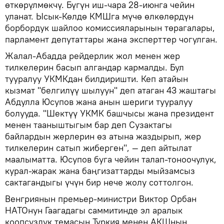
өткөрүлмөкчү. Бүгүн иш-чара 28-июнга чейин
уланат. Ысык-Көлдө КМШга мүчө өлкөлөрдүн
борбордук шайлоо комиссияларынын төрагалары,
парламент депутаттары жана эксперттер чогулган.
Жалал-Абадда рейдерлик жол менен жер
тилкелерин басып алгандар кармалды. Бул
тууралуу УКМКдан билдиришти. Кеп атайын
кызмат "белгилүү шылуун" деп атаган 43 жаштагы
Абдулла Юсупов жана анын шериги тууралуу
болууда. "Шектүү УКМК башчысы жана президент
менен тааныштыгым бар деп Сузактагы
байлардын жерлерин өз атына жаздырып, жер
тилкелерин сатып жиберген", — деп айтылат
маалыматта. Юсупов буга чейин талап-тоноочулук,
курал-жарак жана баңгизаттарды мыйзамсыз
сактагандыгы үчүн бир нече жолу соттолгон.
Венгриянын премьер-министри Виктор Орбан
НАТОнун Гаагадагы саммитинде эл аралык
коопсуздук темасын Түркия менен АКШнын