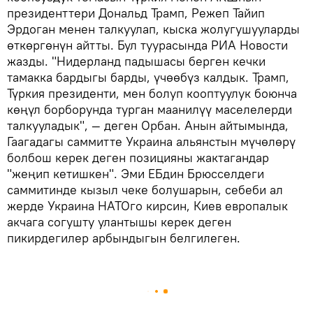
президенттери Дональд Трамп, Режеп Тайип
Эрдоган менен талкуулап, кыска жолугушууларды
өткөргөнүн айтты. Бул туурасында РИА Новости
жазды. "Нидерланд падышасы берген кечки
тамакка бардыгы барды, үчөөбүз калдык. Трамп,
Түркия президенти, мен болуп кооптуулук боюнча
көңүл борборунда турган маанилүү маселелерди
талкууладык", — деген Орбан. Анын айтымында,
Гаагадагы саммитте Украина альянстын мүчөлөрү
болбош керек деген позицияны жактагандар
"жеңип кетишкен". Эми ЕБдин Брюсселдеги
саммитинде кызыл чеке болушарын, себеби ал
жерде Украина НАТОго кирсин, Киев европалык
акчага согушту улантышы керек деген
пикирдегилер арбындыгын белгилеген.