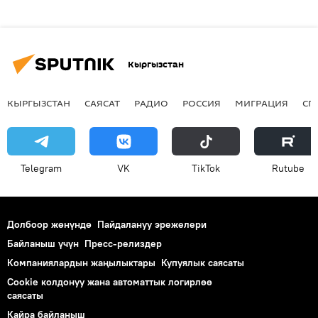
Кыргызстан
КЫРГЫЗСТАН
САЯСАТ
РАДИО
РОССИЯ
МИГРАЦИЯ
СП
Telegram
VK
ТikТоk
Rutube
Долбоор жөнүндө
Пайдалануу эрежелери
Байланыш үчүн
Пресс-релиздер
Компаниялардын жаңылыктары
Купуялык саясаты
Cookie колдонуу жана автоматтык логирлөө
саясаты
Кайра байланыш