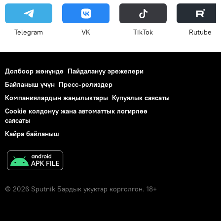
Telegram
VK
ТikТоk
Rutube
Долбоор жөнүндө
Пайдалануу эрежелери
Байланыш үчүн
Пресс-релиздер
Компаниялардын жаңылыктары
Купуялык саясаты
Cookie колдонуу жана автоматтык логирлөө
саясаты
Кайра байланыш
© 2026 Sputnik Бардык укуктар корголгон. 18+