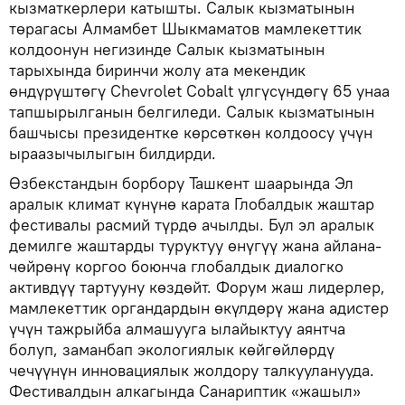
кызматкерлери катышты. Салык кызматынын
төрагасы Алмамбет Шыкмаматов мамлекеттик
колдоонун негизинде Салык кызматынын
тарыхында биринчи жолу ата мекендик
өндүрүштөгү Chevrolet Cobalt үлгүсүндөгү 65 унаа
тапшырылганын белгиледи. Салык кызматынын
башчысы президентке көрсөткөн колдоосу үчүн
ыраазычылыгын билдирди.
Өзбекстандын борбору Ташкент шаарында Эл
аралык климат күнүнө карата Глобалдык жаштар
фестивалы расмий түрдө ачылды. Бул эл аралык
демилге жаштарды туруктуу өнүгүү жана айлана-
чөйрөнү коргоо боюнча глобалдык диалогко
активдүү тартууну көздөйт. Форум жаш лидерлер,
мамлекеттик органдардын өкүлдөрү жана адистер
үчүн тажрыйба алмашууга ылайыктуу аянтча
болуп, заманбап экологиялык көйгөйлөрдү
чечүүнүн инновациялык жолдору талкууланууда.
Фестивалдын алкагында Санариптик «жашыл»