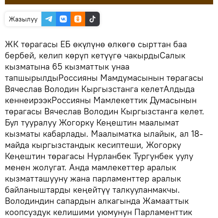
Жазылуу
ЖК төрагасы ЕБ өкүлүнө өлкөгө сырттан баа
бербей, келип көрүп кетүүгө чакырдыСалык
кызматына 65 кызматтык унаа
тапшырылдыРоссияны Мамдумасынын төрагасы
Вячеслав Володин Кыргызстанга келетАлдыда
кеннеирээкРоссияны Мамлекеттик Думасынын
төрагасы Вячеслав Володин Кыргызстанга келет.
Бул тууралуу Жогорку Кеңештин маалымат
кызматы кабарлады. Маалыматка ылайык, ал 18-
майда кыргызстандык кесиптеши, Жогорку
Кеңештин төрагасы Нурланбек Тургунбек уулу
менен жолугат. Анда мамлекеттер аралык
кызматташууну жана парламенттер аралык
байланыштарды кеңейтүү талкууланмакчы.
Володиндин сапардын алкагында Жамааттык
коопсуздук келишими уюмунун Парламенттик