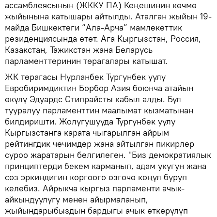
ассамблеясынын (ЖККУ ПА) Кеңешинин көчмө
жыйынына катышары айтылды. Аталган жыйын 19-
майда Бишкектеги “Ала-Арча” мамлекеттик
резиденциясында өтөт. Ага Кыргызстан, Россия,
Казакстан, Тажикстан жана Беларусь
парламенттеринин төрагалары катышат.
ЖК төрагасы Нурланбек Тургунбек уулу
Евробиримдиктин Борбор Азия боюнча атайын
өкүлү Эдуардс Стипрайсты кабыл алды. Бул
тууралуу парламенттин маалымат кызматынан
билдиришти. Жолугушууда Тургунбек уулу
Кыргызстанга карата чыгарылган айрым
рейтингдик чечимдер жана айтылган пикирлер
суроо жаратарын белгилеген. "Биз демократиялык
принциптерди бекем карманып, адам укугун жана
сөз эркиндигин коргоого өзгөчө көңүл буруп
келебиз. Айрыкча кыргыз парламенти ачык-
айкындуулугу менен айырмаланып,
жыйындарыбыздын бардыгы ачык өткөрүлүп