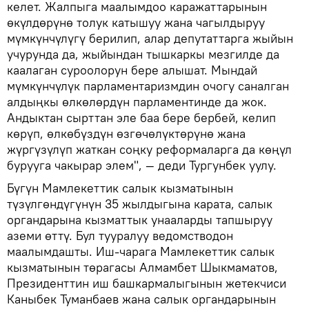
келет. Жалпыга маалымдоо каражаттарынын
өкүлдөрүнө толук катышуу жана чагылдыруу
мүмкүнчүлүгү берилип, алар депутаттарга жыйын
учурунда да, жыйындан тышкаркы мезгилде да
каалаган суроолорун бере алышат. Мындай
мүмкүнчүлүк парламентаризмдин очогу саналган
алдыңкы өлкөлөрдүн парламентинде да жок.
Андыктан сырттан эле баа бере бербей, келип
көрүп, өлкөбүздүн өзгөчөлүктөрүнө жана
жүргүзүлүп жаткан соңку реформаларга да көңүл
бурууга чакырар элем", — деди Тургунбек уулу.
Бүгүн Мамлекеттик салык кызматынын
түзүлгөндүгүнүн 35 жылдыгына карата, салык
органдарына кызматтык унааларды тапшыруу
аземи өттү. Бул тууралуу ведомстводон
маалымдашты. Иш-чарага Мамлекеттик салык
кызматынын төрагасы Алмамбет Шыкмаматов,
Президенттин иш башкармалыгынын жетекчиси
Каныбек Туманбаев жана салык органдарынын