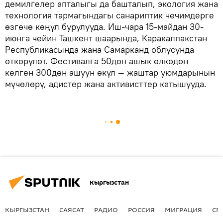
демилгелер апталыгы да башталып, экология жана
технология тармагындагы санариптик чечимдерге
өзгөчө көңүл бурулууда. Иш-чара 15-майдан 30-
июнга чейин Ташкент шаарында, Каракалпакстан
Республикасында жана Самарканд облусунда
өткөрүлөт. Фестивалга 50дөн ашык өлкөдөн
келген 300дөн ашуун өкүл — жаштар уюмдарынын
мүчөлөрү, адистер жана активисттер катышууда.
Кыргызстан
КЫРГЫЗСТАН
САЯСАТ
РАДИО
РОССИЯ
МИГРАЦИЯ
СП