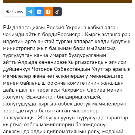
Жазылуу
РФ делегациясы Россия-Украина кабыл алган
чечимди айтып бердиРоссиядан Кыргызстанга рак
илдетин эрте анктай турган аппарат келдиКурулуш
министрлиги жыл башынан бери мыйзамсыз
тургузулган канча имарат буздурулганын
айттыАлдыда кененирээкКыргызстандын элчиси
Дүйшөнкул Чотонов Өзбекстандын Улуттар аралык
мамилелер жана чет өлкөлөрдөгү мекендештер
менен байланыш боюнча комитетинин жаңыдан
дайындалган төрагасы Кахрамон Сариев менен
жолукту. Эдчидиктен билдиришкендей,
жолугушууда кыргыз-өзбек достук мамилелерин
тереңдетүүгө багытталган маселелер
талкууланды. Жолугушуунун жүрүшүндө тараптар
кыргыз-өзбек мамилелерин бекемдөөнүн
алкагында элдик дипломатиянын ролу, маданий