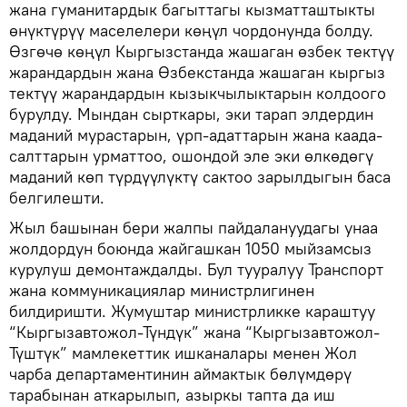
жана гуманитардык багыттагы кызматташтыкты
өнүктүрүү маселелери көңүл чордонунда болду.
Өзгөчө көңүл Кыргызстанда жашаган өзбек тектүү
жарандардын жана Өзбекстанда жашаган кыргыз
тектүү жарандардын кызыкчылыктарын колдоого
бурулду. Мындан сырткары, эки тарап элдердин
маданий мурастарын, үрп-адаттарын жана каада-
салттарын урматтоо, ошондой эле эки өлкөдөгү
маданий көп түрдүүлүктү сактоо зарылдыгын баса
белгилешти.
Жыл башынан бери жалпы пайдалануудагы унаа
жолдордун боюнда жайгашкан 1050 мыйзамсыз
курулуш демонтаждалды. Бул тууралуу Транспорт
жана коммуникациялар министрлигинен
билдиришти. Жумуштар министрликке караштуу
“Кыргызавтожол-Түндүк” жана “Кыргызавтожол-
Түштүк” мамлекеттик ишканалары менен Жол
чарба департаментинин аймактык бөлүмдөрү
тарабынан аткарылып, азыркы тапта да иш