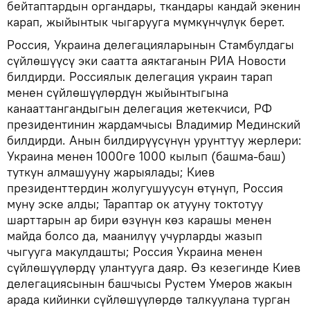
бейтаптардын органдары, ткандары кандай экенин
карап, жыйынтык чыгарууга мүмкүнчүлүк берет.
Россия, Украина делегацияларынын Стамбулдагы
сүйлөшүүсү эки саатта аяктаганын РИА Новости
билдирди. Россиялык делегация украин тарап
менен сүйлөшүүлөрдүн жыйынтыгына
канааттангандыгын делегация жетекчиси, РФ
президентинин жардамчысы Владимир Мединский
билдирди. Анын билдирүүсүнүн урунттуу жерлери:
Украина менен 1000ге 1000 кылып (башма-баш)
туткун алмашууну жарыялады; Киев
президенттердин жолугушуусун өтүнүп, Россия
муну эске алды; Тараптар ок атууну токтотуу
шарттарын ар бири өзүнүн көз карашы менен
майда болсо да, маанилүү учурларды жазып
чыгууга макулдашты; Россия Украина менен
сүйлөшүүлөрдү улантууга даяр. Өз кезегинде Киев
делегациясынын башчысы Рустем Умеров жакын
арада кийинки сүйлөшүүлөрдө талкуулана турган