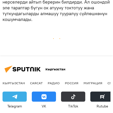
нерселерди айтып берерин билдирди. Ал ошондой
эле тараптар бүгүн ок атууну токтотуу жана
туткундагыларды алмашуу тууралуу сүйлөшкөнүн
кошумчалады.
Кыргызстан
КЫРГЫЗСТАН
САЯСАТ
РАДИО
РОССИЯ
МИГРАЦИЯ
СП
Telegram
VK
ТikТоk
Rutube