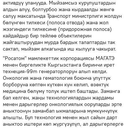
активдүү уланууда. Мыйзамсыз курулуштардын
алдын алуу, болтурбоо жана кырдаалды жөнгө
салуу максатында Транспорт министрлиги жолдун
бөлүнгөн тилкеси (полоса отвода) жана жол
жээгиндеги тилкесине (придорожная полоса)
кайдайдыр бир тейлөө объектилерин
жайгаштыруудан мурда бардык талаптарды так
сактап, мыйзам алкагында иш кылууга чакырат.
"Росатом" мамлекеттик корпорациясы МАГАТЭ
менен биргеликте Кыргызстанга биринчи ирет
технеция-99m генераторлорун алып келди.
Онкология жана гематология боюнча улуттук
борборуна көптөн күткөн күн келип, өзөктүк
медицина бөлүмү толук иштеп баштады. Заманга
бап келген, жаңы технологиялардын жардамы
менен дарыгерлер онкологиялык ооруларды эрте
аныктоонун заманбап ыкмаларына мүмкүнчүлүк
алышты. Бул технология менен жыл сайын дарт
аныктоо иштери көп жүргүзүлүп, ал дарыгерлерге