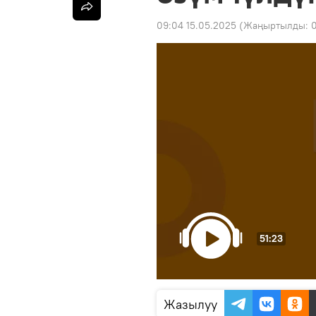
09:04 15.05.2025
(Жаңыртылды:
0
51:23
Жазылуу