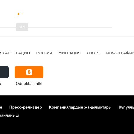
ЯСАТ
РАДИО
РОССИЯ
МИГРАЦИЯ
СПОРТ
ИНФОГРАФИ
e
Odnoklassniki
н
Пресс-релиздер
Компаниялардын жаңылыктары
Купуял
 байланыш