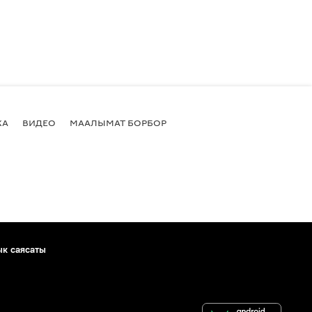
КА
ВИДЕО
МААЛЫМАТ БОРБОР
ык саясаты