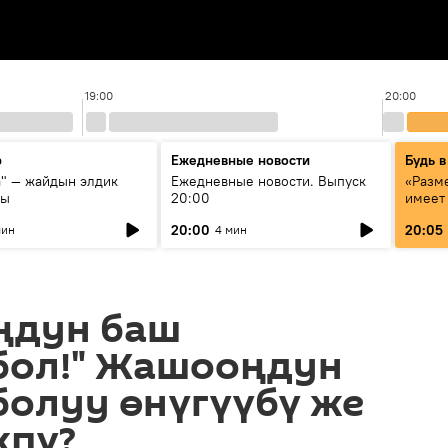
19:00
20:00
р
Ежедневные новости
Будь в
а" — жайдын элдик
Ежедневные новости. Выпуск
«Разме
сы
20:00
имеет
экспер
20:00
20:05
мин
4 мин
Росси
образ
ңдун баш
бол!" Жашооңдун
болуу өнүгүүбү же
кпү?