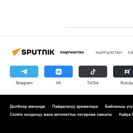
Кыргызстан
КЫРГЫЗСТАН
СА
Telegram
VK
ТikТоk
Rutub
Долбоор жөнүндө
Пайдалануу эрежелери
Байланыш үчү
Cookie колдонуу жана автоматтык логирлөө саясаты
Кайра