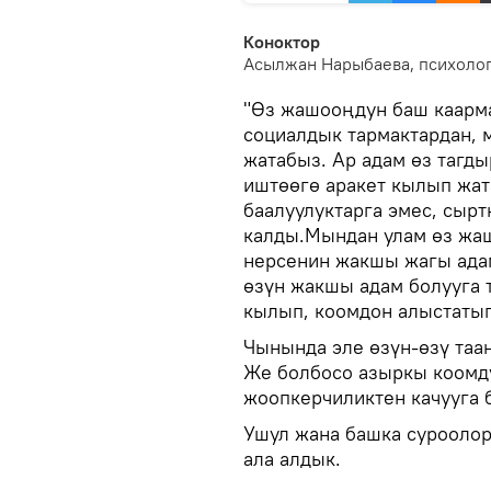
Коноктор
Асылжан Нарыбаева, психоло
"Өз жашооңдун баш каарма
социалдык тармактардан, 
жатабыз. Ар адам өз тагды
иштөөгө аракет кылып жата
баалуулуктарга эмес, сыр
калды.Мындан улам өз жаш
нерсенин жакшы жагы адам
өзүн жакшы адам болууга 
кылып, коомдон алыстаты
Чынында эле өзүн-өзү таа
Же болбосо азыркы коомд
жоопкерчиликтен качууга
Ушул жана башка сурооло
ала алдык.