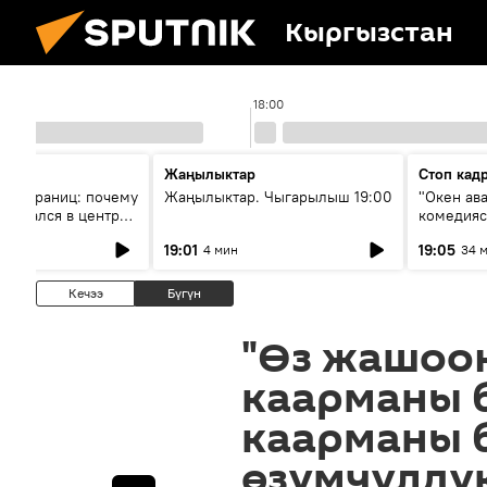
Кыргызстан
18:00
Жаңылыктар
Стоп кад
без границ: почему
Жаңылыктар. Чыгарылыш 19:00
"Окен ав
оказался в центре
комедия
знеса
19:01
19:05
4 мин
34 
Кечээ
Бүгүн
"Өз жашоо
каарманы 
каарманы 
өзүмчүлдү