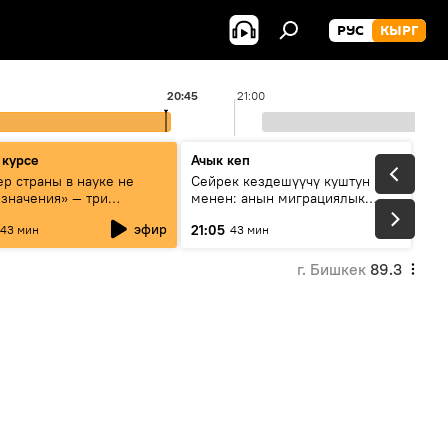
РУС
КЫРГ
20:45
21:00
 курсе
Ачык кеп
р страны в науке не
Сейрек кездешүүчү куштун изи
 значения» — три
менен: анын миграциялык
та о сотрудничестве
жолу эмнеден кабар берет?
эфир
21:05
43 мин
43 мин
и и Кыргызстана в
овании и исследованиях
г. Бишкек
89.3