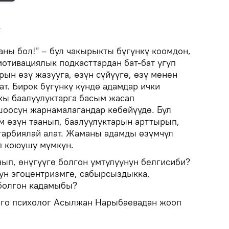
г
ны бол!" – бул чакырыкты бүгүнкү коомдон,
мотивациялык подкасттардан бат-бат угуп
рын өзү жазууга, өзүн сүйүүгө, өзү менен
т. Бирок бүгүнкү күндө адамдар ички
ткы баалуулуктарга басым жасап
оосун жарнамалагандар көбөйүүдө. Бул
 өзүн таанып, баалуулуктарын арттырып,
тарбиялай алат. Жаманы адамды өзүмчүл
п коюушу мүмкүн.
нып, өнүгүүгө болгон умтулуунун белгисиби?
ун эгоцентризмге, сабырсыздыкка,
 болгон кадамыбы?
рго психолог Асылжан Нарыбаевадан жооп