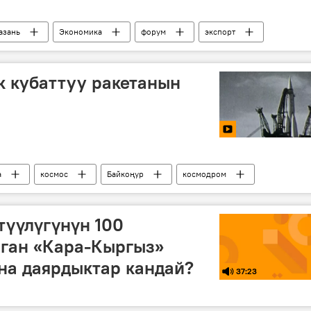
азань
Экономика
форум
экспорт
к кубаттуу ракетанын
а
космос
Байкоңур
космодром
түүлүгүнүн 100
ган «Кара-Кыргыз»
на даярдыктар кандай?
37:23