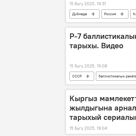
15 Бугу 2025, 19:31
Дүйнөдө
Россия
К
адал
азык
Р-7 баллистикалы
тарыхы. Видео
15 Бугу 2025, 19:08
СССР
баллистикалык ракет
Видео
Кыргыз мамлекет
жылдыгына арнал
тарыхый сериалы
15 Бугу 2025, 19:04