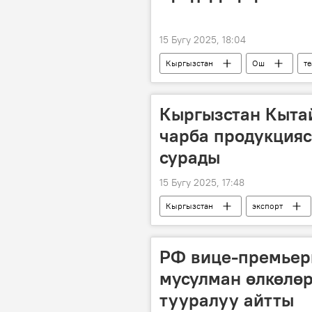
15 Бугу 2025, 18:04
Кыргызстан
Ош
те
Кыргызстан Кытай
чарба продукцияс
сурады
15 Бугу 2025, 17:48
Кыргызстан
экспорт
РФ вице-премьер
мусулман өлкөлө
тууралуу айтты