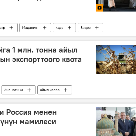
атр
Маданият
кадр
Видео
га 1 млн. тонна айыл
ын экспорттоого квота
Экономика
айыл чарба
и Россия менен
рүнүн мамилеси