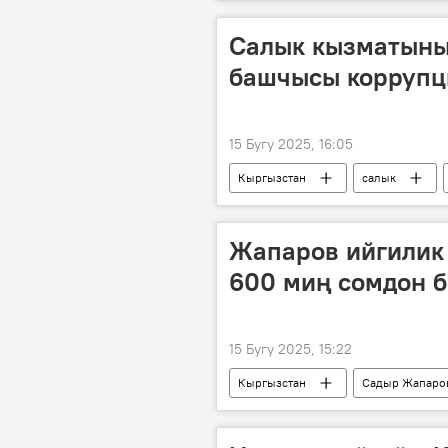
Салык кызматыны
башчысы коррупц
15 Бугу 2025, 16:05
Кыргызстан
салык
Жапаров ийгилик
600 миң сомдон б
15 Бугу 2025, 15:22
Кыргызстан
Садыр Жапаро