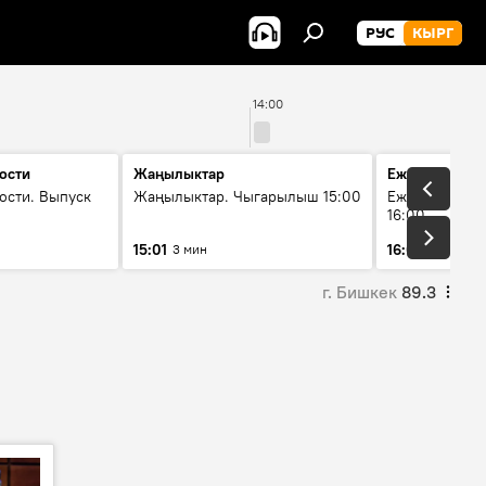
РУС
КЫРГ
14:00
ости
Жаңылыктар
Ежедневные 
ости. Выпуск
Жаңылыктар. Чыгарылыш 15:00
Ежедневные н
16:00
15:01
16:01
3 мин
3 мин
г. Бишкек
89.3