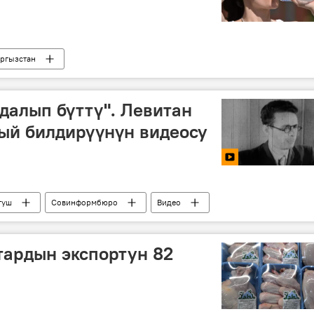
ргызстан
далып бүттү". Левитан
ый билдирүүнүн видеосу
гуш
Совинформбюро
Видео
тардын экспортун 82