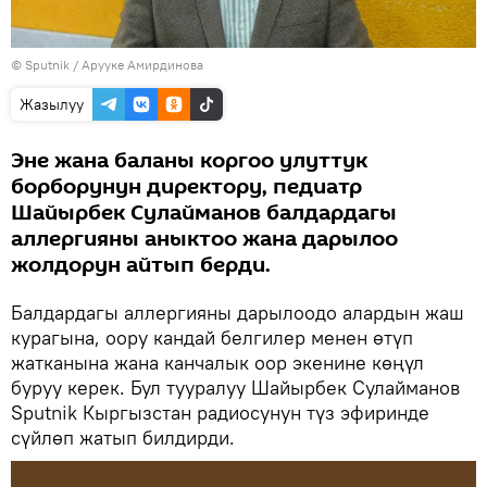
©
Sputnik
/ Арууке Амирдинова
Жазылуу
Эне жана баланы коргоо улуттук
борборунун директору, педиатр
Шайырбек Сулайманов балдардагы
аллергияны аныктоо жана дарылоо
жолдорун айтып берди.
Балдардагы аллергияны дарылоодо алардын жаш
курагына, оору кандай белгилер менен өтүп
жатканына жана канчалык оор экенине көңүл
буруу керек. Бул тууралуу Шайырбек Сулайманов
Sputnik Кыргызстан радиосунун түз эфиринде
сүйлөп жатып билдирди.