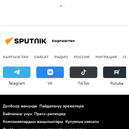
Кыргызстан
КЫРГЫЗСТАН
САЯСАТ
РАДИО
РОССИЯ
МИГРАЦИЯ
СП
Telegram
VK
ТikТоk
Rutube
Долбоор жөнүндө
Пайдалануу эрежелери
Байланыш үчүн
Пресс-релиздер
Компаниялардын жаңылыктары
Купуялык саясаты