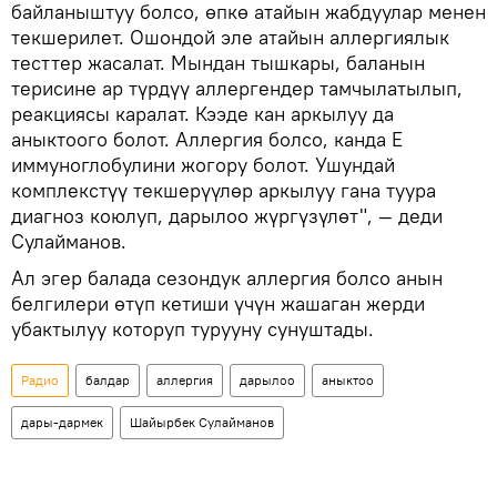
байланыштуу болсо, өпкө атайын жабдуулар менен
текшерилет. Ошондой эле атайын аллергиялык
тесттер жасалат. Мындан тышкары, баланын
терисине ар түрдүү аллергендер тамчылатылып,
реакциясы каралат. Кээде кан аркылуу да
аныктоого болот. Аллергия болсо, канда Е
иммуноглобулини жогору болот. Ушундай
комплекстүү текшерүүлөр аркылуу гана туура
диагноз коюлуп, дарылоо жүргүзүлөт", — деди
Сулайманов.
Ал эгер балада сезондук аллергия болсо анын
белгилери өтүп кетиши үчүн жашаган жерди
убактылуу которуп турууну сунуштады.
Радио
балдар
аллергия
дарылоо
аныктоо
дары-дармек
Шайырбек Сулайманов