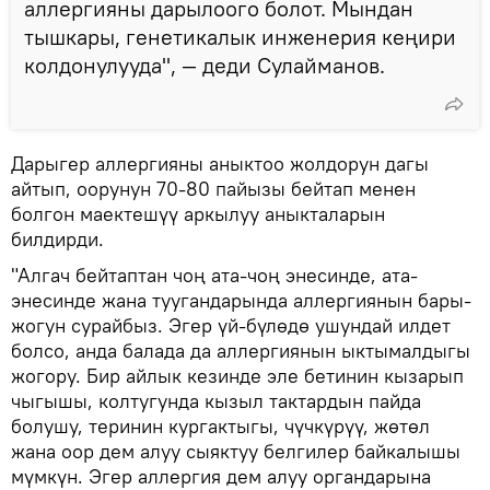
аллергияны дарылоого болот. Мындан
тышкары, генетикалык инженерия кеңири
колдонулууда", — деди Сулайманов.
Дарыгер аллергияны аныктоо жолдорун дагы
айтып, оорунун 70-80 пайызы бейтап менен
болгон маектешүү аркылуу аныкталарын
билдирди.
"Алгач бейтаптан чоң ата-чоң энесинде, ата-
энесинде жана туугандарында аллергиянын бары-
жогун сурайбыз. Эгер үй-бүлөдө ушундай илдет
болсо, анда балада да аллергиянын ыктымалдыгы
жогору. Бир айлык кезинде эле бетинин кызарып
чыгышы, колтугунда кызыл тактардын пайда
болушу, теринин кургактыгы, чүчкүрүү, жөтөл
жана оор дем алуу сыяктуу белгилер байкалышы
мүмкүн. Эгер аллергия дем алуу органдарына