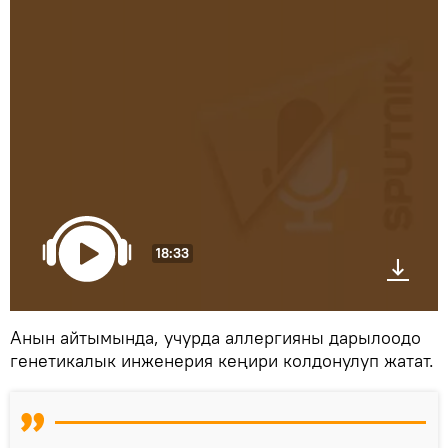
18:33
Анын айтымында, учурда аллергияны дарылоодо
генетикалык инженерия кеңири колдонулуп жатат.