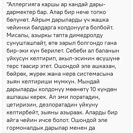
"Аллергияга каршы ар кандай дары-
дармектер бар. Алар бир нече топко
бөлүнөт. Айрым дарыларды үч жашка
чейинки балдарга колдонууга болбойт.
Мисалы, азыркы тапта димедролду
сунушташпайт, өтө зарыл болгондо гана
бир-эки күн берилет. Себеби ал баланын
уйкусун келтирип, акыл-эсинин өсүшүнө
терс таасир этет. Ошондой эле ашказан,
бөйрөк, жүрөк жана нерв системасына
зыян келтириши мүмкүн. Мындай
дарыларды колдонуу мөөнөтү 10 күндөн
ашпашы керек. Ал эми лоратадин,
цетиризин, дезлоратадин уйкуну
келтирбейт, зыяны азыраак. Аларды бир
айга чейин ичсе болот. Ошондой эле
гормоналдык дарылар менен да