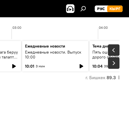
РУС
КЫРГ
03:00
04:00
Ежедневные новости
Тема дня
ага берүү
Ежедневные новости. Выпуск
Пять ошибок котор
 талаптар
10:00
дорого обойтись п
жилья
10:01
10:04
3 мин
39 мин
г. Бишкек
89.3