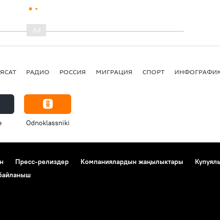
ЯСАТ
РАДИО
РОССИЯ
МИГРАЦИЯ
СПОРТ
ИНФОГРАФИ
e
Odnoklassniki
н
Пресс-релиздер
Компаниялардын жаңылыктары
Купуял
 байланыш