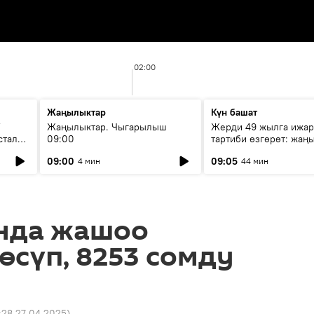
02:00
Жаңылыктар
Күн башат
F
Жаңылыктар. Чыгарылыш
Жерди 49 жылга ижар
стала
09:00
тартиби өзгөрөт: жаңы
эмнени көздөйт?
09:00
09:05
4 мин
44 мин
нда жашоо
сүп, 8253 сомду
1:28 27.04.2025
)