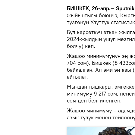
БИШКЕК, 26-апр.— Sputnik
жыйынтыгы боюнча, Кыргы
түзгөнүн Улуттук статисти
Бул көрсөткүч өткөн жылг
2024-жылдын ушул мезгили
болчу) көп.
Жашоо минимумунун эң жо
704 сом), Бишкек (8 433с
байкалган. Ал эми эң азы 
айтылат.
Мындан тышкары, эмгекке
минимуму 9 217 сом, пенс
сом деп белгиленген.
Жашоо минимуму – адамды
азык-түлүк менен тейлөөнү