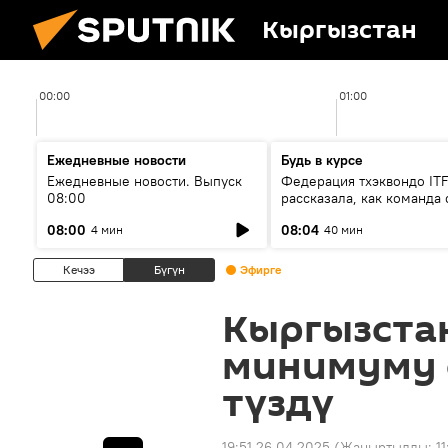
Кыргызстан
00:00
01:00
Ежедневные новости
Будь в курсе
Ежедневные новости. Выпуск
Федерация тхэквондо IT
08:00
рассказала, как команда 
жертвой мошенников
08:00
08:04
4 мин
40 мин
Кечээ
Бүгүн
Эфирге
Кыргызста
минимуму ө
түздү
19:51 26.04.2025
(Жаңыртылды:
1