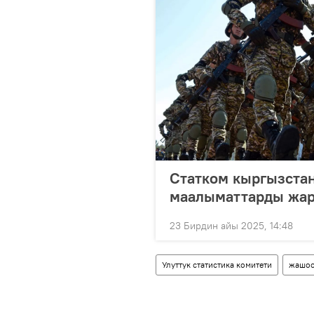
Статком кыргызстан
маалыматтарды жа
23 Бирдин айы 2025, 14:48
Улуттук статистика комитети
жашоо