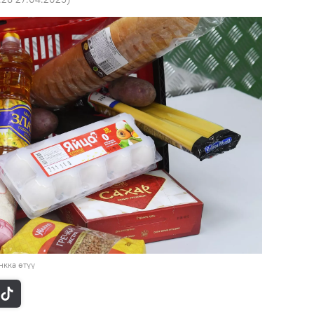
кка өтүү