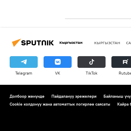
Кыргызстан
КЫРГЫЗСТАН
СА
Telegram
VK
ТikТоk
Rutub
Долбоор жөнүндө
Пайдалануу эрежелери
Байланыш үчү
Cookie колдонуу жана автоматтык логирлөө саясаты
Кайра