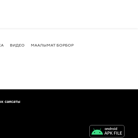
КА
ВИДЕО
МААЛЫМАТ БОРБОР
ык саясаты