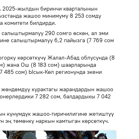
.
2025-жылдын биринчи кварталынын
зстанда жашоо минимуму 8 253 сомду
ка комитети билдирди.
а салыштырмалуу 290 сомго өскөн, ал эми
не салыштырмалуу 6,2 пайызга (7 769 сом
горку көрсөткүчү Жалал-Абад облусунда (8
ом) жана Ош (8 183 сом) шаарларында
(7 485 сом) Ысык-Көл регионунда экени
 жөндөмдүү курактагы жарандардын жашоо
ионерлердики 7 282 сом, балдардыкы 7 042
н күнүмдүк жашоо-тиричилигине жетиштүү
н эң төмөнкү наркын камтыган көрсөткүч.