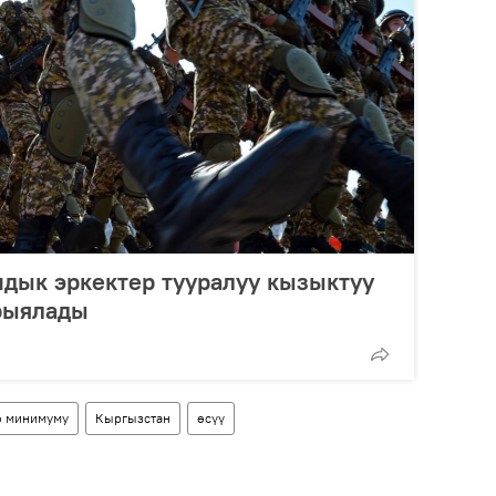
дык эркектер тууралуу кызыктуу
рыялады
 минимуму
Кыргызстан
өсүү