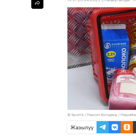
©
Sputnik
/ Максим Богодвид
/
Медиабан
Жазылуу