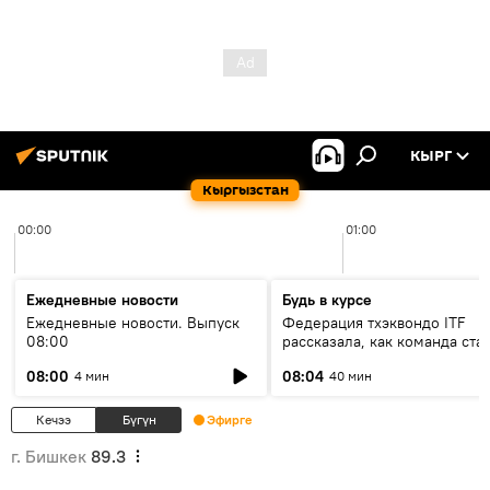
КЫРГ
Кыргызстан
00:00
01:00
Ежедневные новости
Будь в курсе
Ежедневные новости. Выпуск
Федерация тхэквондо ITF
08:00
рассказала, как команда ста
жертвой мошенников
08:00
08:04
4 мин
40 мин
Кечээ
Бүгүн
Эфирге
г. Бишкек
89.3