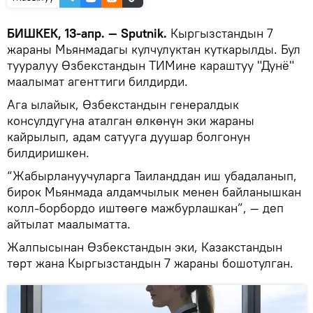
БИШКЕК, 13-апр. — Sputnik.
Кыргызстандын 7
жараны Мьянмадагы кулчулуктан куткарылды. Бул
тууралуу Өзбекстандын ТИМине караштуу "Дунё"
маалымат агенттиги билдирди.
Ага ылайык, Өзбекстандын генералдык
консулдугуна аталган өлкөнүн эки жараны
кайрылып, адам сатууга дуушар болгонун
билдиришкен.
“Жабырлануучуларга Таиланддан иш убадаланып,
бирок Мьянмада алдамчылык менен байланышкан
колл-борбордо иштөөгө мажбурлашкан”, — деп
айтылат маалыматта.
Жалпысынан Өзбекстандын эки, Казакстандын
төрт жана Кыргызстандын 7 жараны бошотулган.