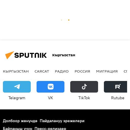
Кыргызстан
КЫРГЫЗСТАН
САЯСАТ
РАДИО
РОССИЯ
МИГРАЦИЯ
СП
Telegram
VK
ТikТоk
Rutube
Долбоор жөнүндө
Пайдалануу эрежелери
Байланыш үчүн
Пресс-релиздер