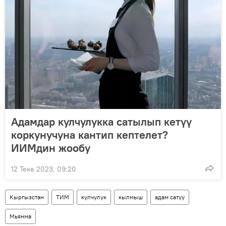
Адамдар кулчулукка сатылып кетүү
коркунучуна кантип кептелет?
ИИМдин жообу
12 Теке 2023, 09:20
Кыргызстан
ТИМ
кулчулук
кылмыш
адам сатуу
Мьянма