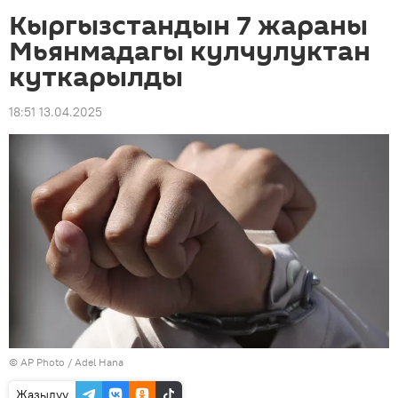
Кыргызстандын 7 жараны
Мьянмадагы кулчулуктан
куткарылды
18:51 13.04.2025
©
AP Photo
/ Adel Hana
Жазылуу