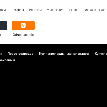
ЯСАТ
РАДИО
РОССИЯ
МИГРАЦИЯ
СПОРТ
ИНФОГРАФИ
e
Odnoklassniki
н
Пресс-релиздер
Компаниялардын жаңылыктары
Купуял
 байланыш