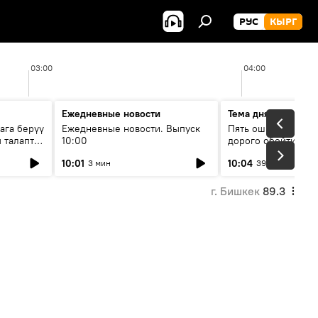
РУС
КЫРГ
03:00
04:00
Ежедневные новости
Тема дня
ага берүү
Ежедневные новости. Выпуск
Пять ошибок котор
 талаптар
10:00
дорого обойтись п
жилья
10:01
10:04
3 мин
39 мин
г. Бишкек
89.3