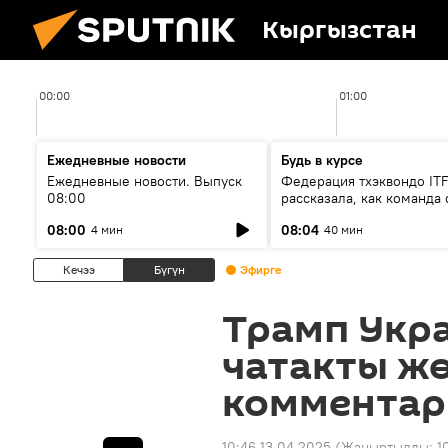
Кыргызстан
00:00
01:00
Ежедневные новости
Будь в курсе
Ежедневные новости. Выпуск
Федерация тхэквондо IT
08:00
рассказала, как команда 
жертвой мошенников
08:00
08:04
4 мин
40 мин
Кечээ
Бүгүн
Эфирге
Трамп Укр
чатакты ж
комментар
10:46 13.04.2025
(Жаңыртылды:
1