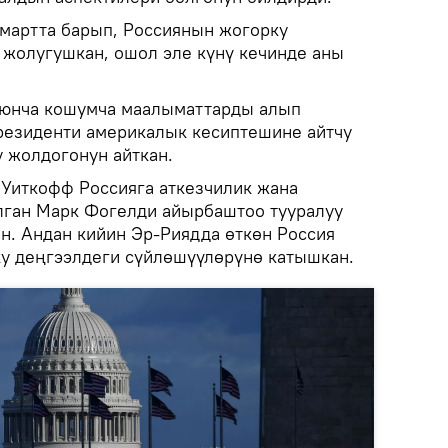
-мартта барып, Россиянын жогорку
 жолугушкан, ошол эле күнү кечинде аны
оюнча кошумча маалыматтарды алып
президенти америкалык кесиптешине айтчу
 жолдогонун айткан.
Уиткофф Россияга аткезчилик жана
алган Марк Фогелди айырбаштоо тууралуу
ен. Андан кийин Эр-Риядда өткөн Россия
у деңгээлдеги сүйлөшүүлөрүнө катышкан.