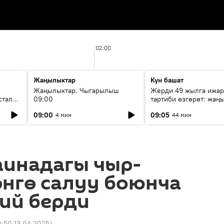
02:00
Жаңылыктар
Күн башат
F
Жаңылыктар. Чыгарылыш
Жерди 49 жылга ижар
стала
09:00
тартиби өзгөрөт: жаңы
эмнени көздөйт?
09:00
09:05
4 мин
44 мин
аинадагы чыр-
өнгө салуу боюнча
ий берди
0:50 13.04.2025
)