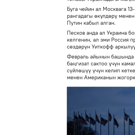
Буга чейин ал Москвага 13
рангадагы өкүлдөрү менен
Путин кабыл алган.
Песков анда ал Украина б
келгенин, ал эми Россия 
сөздөрүн Уиткофф аркылуу
Февраль айынын башында 
баңгизат сактоо үчүн кам
сүйлөшүү үчүн келип кетк
менен Американын жогорк