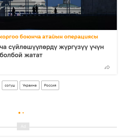
коргоо боюнча атайын операциясы
ча сүйлөшүүлөрдү жүргүзүү үчүн
болбой жатат
согуш
Украина
Россия