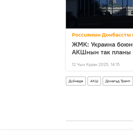
Россиянын Донбассты 
ЖМК: Украина боюн
АКШнын так планы 
12 Чын Куран 2025, 14:15
Дүйнөдө
АКШ
Дональд Трамп