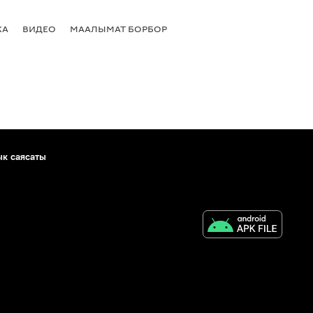
КА
ВИДЕО
МААЛЫМАТ БОРБОР
ык саясаты