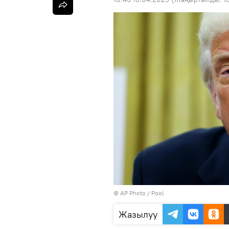
©
AP Photo
/ Pool
Жазылуу