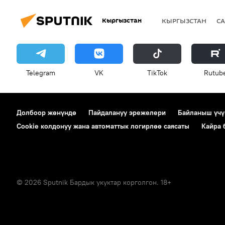
Кыргызстан
КЫРГЫЗСТАН
СА
Telegram
VK
ТikТоk
Rutub
Долбоор жөнүндө
Пайдалануу эрежелери
Байланыш үчү
Cookie колдонуу жана автоматтык логирлөө саясаты
Кайра
© 2026 Sputnik Бардык укуктар корголгон. 18+