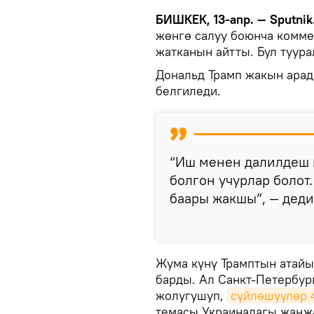
БИШКЕК, 13-апр. — Sputnik
жөнгө салуу боюнча комме
жатканын айтты. Бул туур
Дональд Трамп жакын арад
белгиледи.
“Иш менен далилдеш к
болгон учурлар болот
баары жакшы”, — деди
Жума күнү Трамптын атайы
барды. Ал Санкт-Петербур
жолугушуп,
сүйлөшүүлөр 4
темасы Украинадагы жаңж