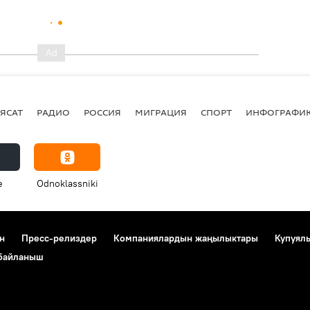
ЯСАТ
РАДИО
РОССИЯ
МИГРАЦИЯ
СПОРТ
ИНФОГРАФИ
e
Odnoklassniki
н
Пресс-релиздер
Компаниялардын жаңылыктары
Купуял
 байланыш