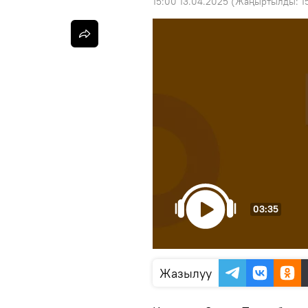
15:00 13.04.2025
(Жаңыртылды:
1
03:35
Жазылуу