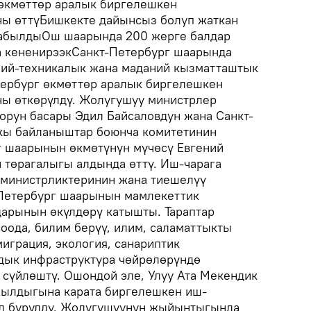
өкмөттөр аралык биргелешкен
ны өттүБишкекте дайынсыз болуп жаткан
табылдыОш шаарында 200 жерге балдар
а кененирээкСанкт-Петербург шаарында
мий-техникалык жана маданий кызматташтык
ербург өкмөттөр аралык биргелешкен
ны өткөрүлдү. Жолугушуу министрлер
орун басары Эдил Байсаловдун жана Санкт-
ы байланыштар боюнча комитетинин
г шаарынын өкмөтүнүн мүчөсү Евгений
 төрагалыгы алдында өттү. Иш-чарага
министрликтеринин жана тиешелүү
-Петербург шаарынын мамлекеттик
дарынын өкүлдөрү катышты. Тараптар
оода, билим берүү, илим, саламаттыкты
миграция, экология, санариптик
дык инфраструктура чөйрөлөрүндө
сүйлөштү. Ошондой эле, Улуу Ата Мекендик
ылдыгына карата биргелешкен иш-
үл бурулду. Жолугушуунун жыйынтыгында