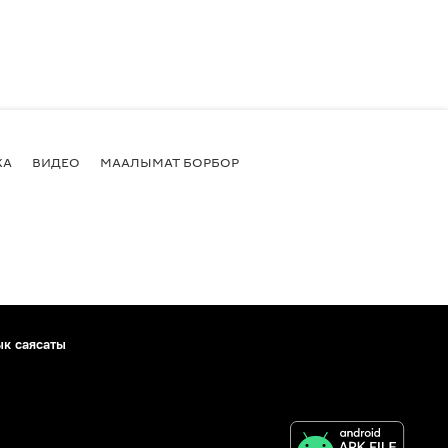
КА
ВИДЕО
МААЛЫМАТ БОРБОР
ык саясаты