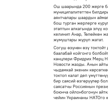
Ош шаарында 200 жерге бал
муниципалитеттен билдир
аянтчалары шаардын аймаг
бош турган жерлерге куру
этаптын алкагында элүү к
келинип Анар, Төлөйкөн жа
жумуштары жүрүп жатат.
Согуш өзүнөн өзү токтойт
баалабай койгонго болбойт
канцлери Фридрих Мерц H
Новости жазды. Анын айты
чыдамкай экенин көрсөткөн
токтоп калат деп үмүттөнү
бир саясий өзгөрүүлөр бол
саясатчы Россиянын през
боюнча ойлонбогонун айтка
чейин Украинаны НАТОго к