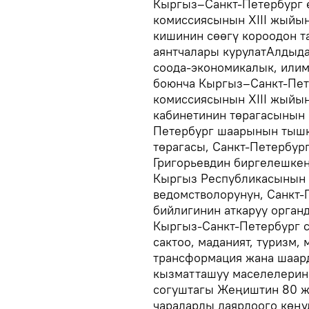
Кыргыз–Санкт-Петербург 
комиссиясынын XIII жыйы
кишинин сөөгү короодон 
аянтчалары курулатАлдыд
соода-экономикалык, или
боюнча Кыргыз–Санкт-Пет
комиссиясынын XIII жыйы
кабинетинин төрагасынын 
Петербург шаарынын тышк
төрагасы, Санкт-Петербур
Григорьевдин биргелешкен
Кыргыз Республикасынын 
ведомстволорунун, Санкт
бийлигинин аткаруу орган
Кыргыз-Санкт-Петербург с
сактоо, маданият, туризм, 
трансформация жана шаар
кызматташуу маселелерин 
согуштагы Жеңиштин 80 ж
чараларды даярдоого көң