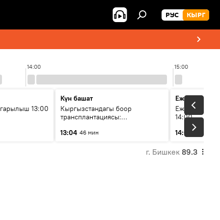
РУС
КЫРГ
14:00
15:00
Күн башат
Ежедневные 
гарылыш 13:00
Кыргызстандагы боор
Ежедневные н
трансплантациясы:
14:00
жетишкендиктер жана өнүгүү
13:04
14:01
46 мин
3 мин
келечеги
г. Бишкек
89.3