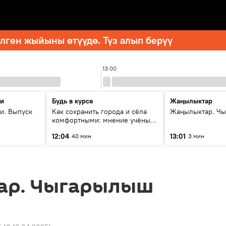
ген жыйыны өтүүдө. Түз алып берүү
13:00
ти
Будь в курсе
Жаңылыктар
и. Выпуск
Как сохранить города и сёла
Жаңылыктар. Чы
комфортными: мнение учёных
Евразии
12:04
13:01
40 мин
3 мин
ар. Чыгарылыш