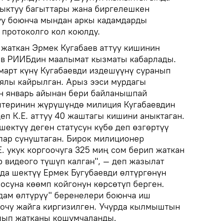
ыктуу багыттары жана биргелешкен
у боюнча мындан аркы кадамдарды
протоколго кол коюлду.
жаткан Эрмек Кугабаев аттуу кишинин
ов РИИБдин маалымат кызматы кабарлады.
-март күнү Кугабаевди издешүүнү суранып
ялы кайрылган. Арыз ээси мурдагы
н январь айынан бери байланышпай
штеринин жүрүшүндө милиция Кугабаевдин
еп К.Е. аттуу 40 жаштагы кишини аныктаган.
ктүү деген статусун күбө деп өзгөртүү
ллар сунуштаган. Бирок милиционер
Е. укук коргоочуга 325 миң сом берип жаткан
 видеого түшүп калган", — деп жазылат
нда шектүү Ермек Бугубаевди өлтүргөнүн
осуна көөмп койгонун көрсөтүп берген.
Адам өлтүрүү" беренелери боюнча иш
оочу жайга киргизилген. Учурда кылмыштын
лып жатканы кошумчаланды.