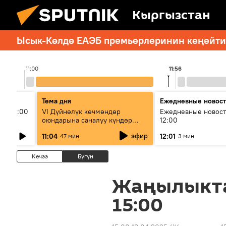
Кыргызстан
Ысык-Көлдө ЕАЭБ премьерлеринин кеңейтил
11:00
11:56
Тема дня
Ежедневные новос
ыш 11:00
VI Дүйнөлүк көчмөндөр
Ежедневные новост
оюндарына саналуу күндөр
12:00
калды: даярдык иштери кайсы
эфир
11:04
12:01
47 мин
3 мин
этапка жетти?
Кечээ
Бүгүн
Жаңылыкт
15:00