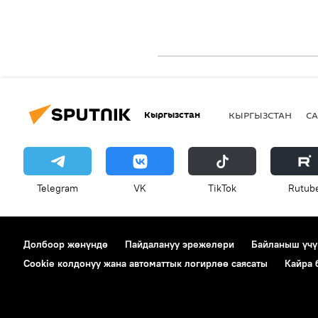
Кыргызстан
КЫРГЫЗСТАН
СА
Telegram
VK
ТikТоk
Rutub
Долбоор жөнүндө
Пайдалануу эрежелери
Байланыш үчү
Cookie колдонуу жана автоматтык логирлөө саясаты
Кайра