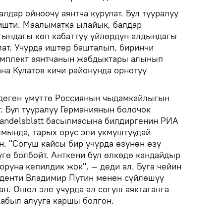
дар ойноочу аянтча курулат. Бул тууралуу
ишти. Маалыматка ылайык, балдар
ындагы көп кабаттуу үйлөрдүн алдындагы
лат. Учурда иштер башталып, биринчи
омплект аянтчанын жабдыктары алынып
на Кулатов кичи районунда орнотуу
 деген үмүттө Россиянын чыдамкайлыгын
. Бул тууралуу Германиянын болочок
andelsblatt басылмасына билдиргенин РИА
мында, тарых орус эли укмуштуудай
. "Согуш кайсы бир учурда өзүнөн өзү
үгө болбойт. Анткени бул өлкөдө кандайдыр
оруна кепилдик жок", — деди ал. Буга чейин
иденти Владимир Путин менен сүйлөшүү
н. Ошол эле учурда ал согуш аяктаганга
абыл алууга каршы болгон.