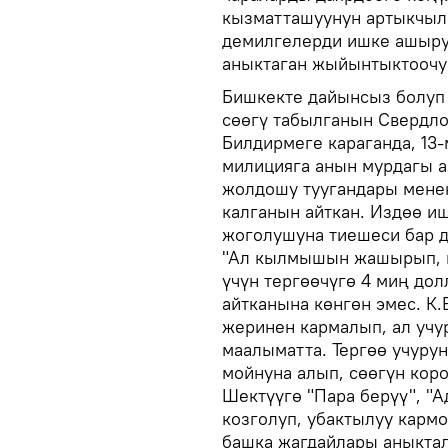
кызматташуунун артыкчыл
демилгелерди ишке ашыру
аныктаган жыйынтыктоочу 
Бишкекте дайынсыз болуп 
сөөгү табылганын Свердл
Билдирмеге караганда, 13
милицияга анын мурдагы а
жолдошу туугандары мене
калганын айткан. Издөө и
жоголушуна тиешеси бар д
"Ал кылмышын жашырып, ше
үчүн тергөөчүгө 4 миң до
айтканына көнгөн эмес. К.
жеринен кармалып, ал учур
маалыматта. Тергөө учуру
мойнуна алып, сөөгүн коро
Шектүүгө "Пара берүү", "
козголуп, убактылуу карм
башка жагдайлары аныкта