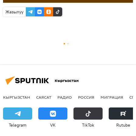
Жазылуу
Кыргызстан
КЫРГЫЗСТАН
САЯСАТ
РАДИО
РОССИЯ
МИГРАЦИЯ
СП
Telegram
VK
ТikТоk
Rutube