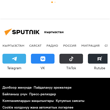
Кыргызстан
КЫРГЫЗСТАН
САЯСАТ
РАДИО
РОССИЯ
МИГРАЦИЯ
СП
Telegram
VK
ТikТоk
Rutube
Долбоор жөнүндө
Пайдалануу эрежелери
Байланыш үчүн
Пресс-релиздер
Компаниялардын жаңылыктары
Купуялык саясаты
Cookie колдонуу жана автоматтык логирлөө