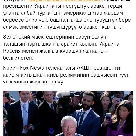
президенти Украинанын согуштук аракеттерди
уланта албай турганын, америкалыктар жардам
бербесе өлкө чыр башталганда эле туруштук бере
алмак эместигин түшүндүрүүгө аракет кылган.
Зеленский маектештеринин сөзүн бөлүп,
талашып-тартышканга аракет кылып, Украина
Россия менен жалгыз күрөшүп жатканын
белгилеген.
Кийин Fox News телеканалы АКШ президенти
кайым айтышкан киев режиминин башчысын кууп
чыкканын жазган болчу.