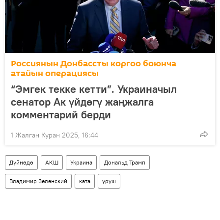
Россиянын Донбассты коргоо боюнча
атайын операциясы
“Эмгек текке кетти”. Украиначыл
сенатор Ак үйдөгү жаңжалга
комментарий берди
1 Жалган Куран 2025, 16:44
Дүйнөдө
АКШ
Украина
Дональд Трамп
Владимир Зеленский
ката
уруш