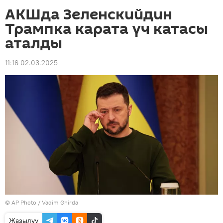
АКШда Зеленскийдин
Трампка карата үч катасы
аталды
11:16 02.03.2025
©
AP Photo
/ Vadim Ghirda
Жазылуу