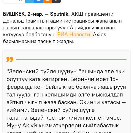
БИШКЕК, 2-мар. — Sputnik.
АКШ президенти
Дональд Трамптын администрациясы жана анын
жакын санаалаштары үчүн Ак үйдөгү жаңжал
күтүүсүз болбогонун
РИА Новости 
Axios
басылмасына таянып жазды.
"Зеленский сүйлөшүүнүн башында эле эки
олуттуу ката кетирген. Биринчи ирет 15-
февралда кен байлыктар боюнча жашыруун
талкууланган келишимди элге мыскылдап
айтып чыгып жаза баскан. Экинчи катасы —
кийими. Зеленский сүйлөшүүгө
талаптагыдай костюм кийип келген эмес.
Муну Ак үй кызматкерлери сыйлабастык
катары кабыл алышкан. АКШнын вице-