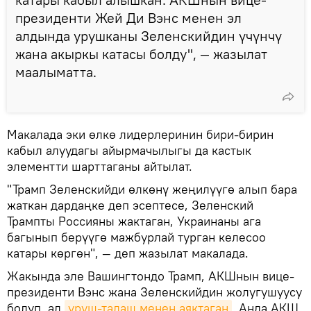
президенти Жей Ди Вэнс менен эл
алдында урушканы Зеленскийдин үчүнчү
жана акыркы катасы болду", — жазылат
маалыматта.
Макалада эки өлкө лидерлеринин бири-бирин
кабыл алуудагы айырмачылыгы да кастык
элементти шарттаганы айтылат.
"Трамп Зеленскийди өлкөнү жеңилүүгө алып бара
жаткан дардаңке деп эсептесе, Зеленский
Трампты Россияны жактаган, Украинаны ага
багынып берүүгө мажбурлай турган келесоо
катары көргөн", — деп жазылат макалада.
Жакында эле Вашингтондо Трамп, АКШнын вице-
президенти Вэнс жана Зеленскийдин жолугушуусу
болуп, ал
уруш-талаш менен аяктаган
. Анда АКШ