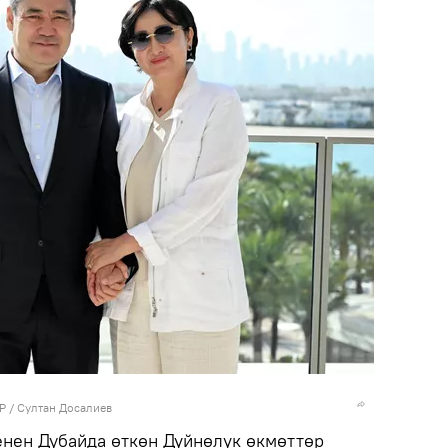
Р / Султан Досалиев
нен Дубайда өткөн Дүйнөлүк өкмөттөр