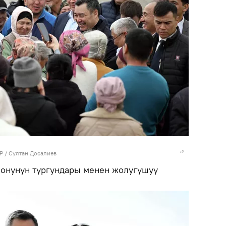
Р / Султан Досалиев
йонунун тургундары менен жолугушуу