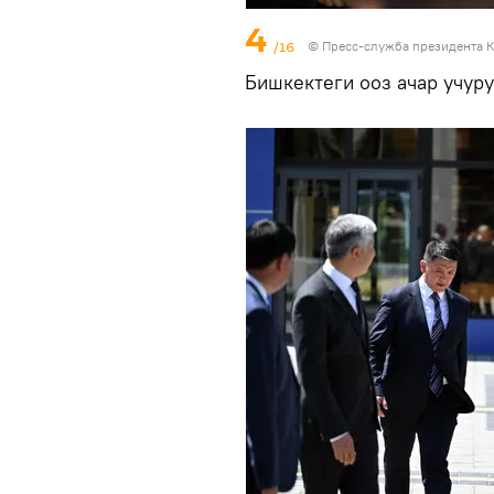
4
/16
©
Пресс-служба президента К
Бишкектеги ооз ачар учур