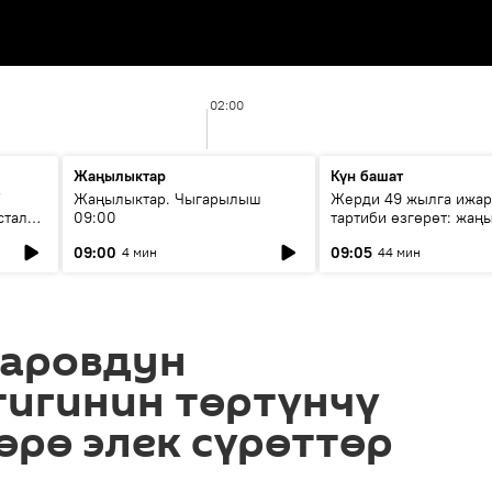
02:00
Жаңылыктар
Күн башат
F
Жаңылыктар. Чыгарылыш
Жерди 49 жылга ижар
стала
09:00
тартиби өзгөрөт: жаңы
эмнени көздөйт?
09:00
09:05
4 мин
44 мин
аровдун
тигинин төртүнчү
өрө элек сүрөттөр