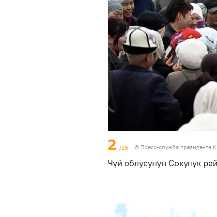
2
/16
©
Пресс-служба президента К
Чүй облусунун Сокулук ра