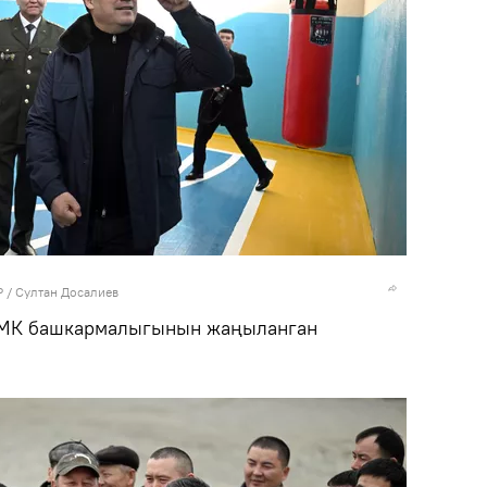
 / Султан Досалиев
КМК башкармалыгынын жаңыланган