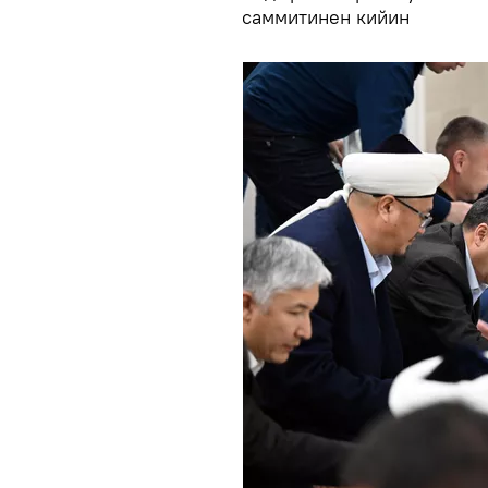
саммитинен кийин