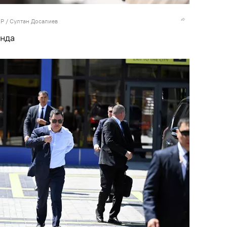
Р / Султан Досалиев
унда