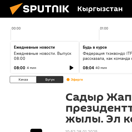
Кыргызстан
00:00
01:00
Ежедневные новости
Будь в курсе
Ежедневные новости. Выпуск
Федерация тхэквондо IT
08:00
рассказала, как команда 
жертвой мошенников
08:00
08:04
4 мин
40 мин
Кечээ
Бүгүн
Эфирге
Садыр Жап
президент
жылы. Эл к
10:52 28.01.2025