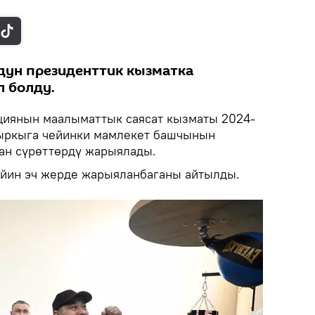
дун президенттик кызматка
 болду.
циянын маалыматтык саясат кызматы 2024-
ыркыга чейинки мамлекет башчынын
ан сүрөттөрдү жарыялады.
ейин эч жерде жарыяланбаганы айтылды.