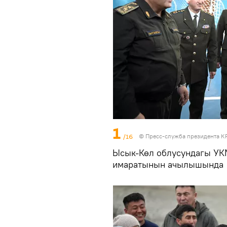
1
/16
©
Пресс-служба президента КР
Ысык-Көл облусундагы У
имаратынын ачылышында