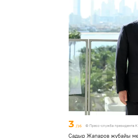
3
/16
©
Пресс-служба президента К
Садыр Жапаров жубайы ме