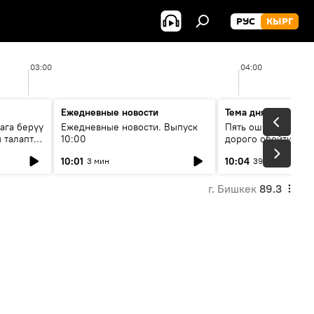
РУС
КЫРГ
03:00
04:00
Ежедневные новости
Тема дня
ага берүү
Ежедневные новости. Выпуск
Пять ошибок котор
 талаптар
10:00
дорого обойтись п
жилья
10:01
10:04
3 мин
39 мин
г. Бишкек
89.3