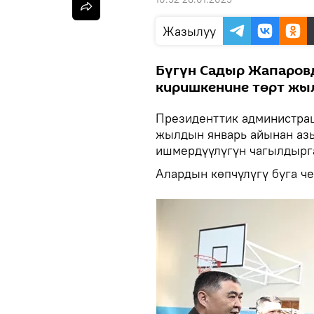
Жазылуу
Бүгүн Садыр Жапаров
киришкенине төрт жыл
Президенттик администра
жылдын январь айынан аз
ишмердүүлүгүн чагылдырг
Алардын көпчүлүгү буга ч