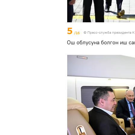
5
/16
©
Пресс-служба президента К
Ош облусуна болгон иш с