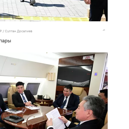
Р / Султан Досалиев
апары