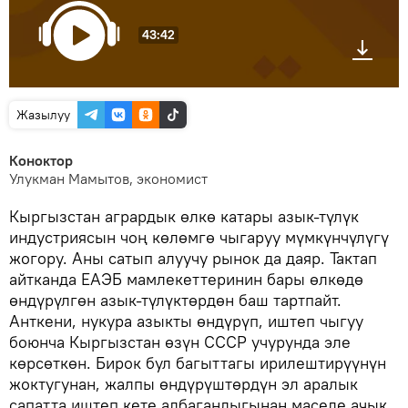
43:42
Жазылуу
Коноктор
Улукман Мамытов, экономист
Кыргызстан агрардык өлкө катары азык-түлүк
индустриясын чоң көлөмгө чыгаруу мүмкүнчүлүгү
жогору. Аны сатып алуучу рынок да даяр. Тактап
айтканда ЕАЭБ мамлекеттеринин бары өлкөдө
өндүрүлгөн азык-түлүктөрдөн баш тартпайт.
Анткени, нукура азыкты өндүрүп, иштеп чыгуу
боюнча Кыргызстан өзүн СССР учурунда эле
көрсөткөн. Бирок бул багыттагы ирилештирүүнүн
жоктугунан, жалпы өндүрүштөрдүн эл аралык
сапатта иштеп кете албагандыгынан маселе ачык