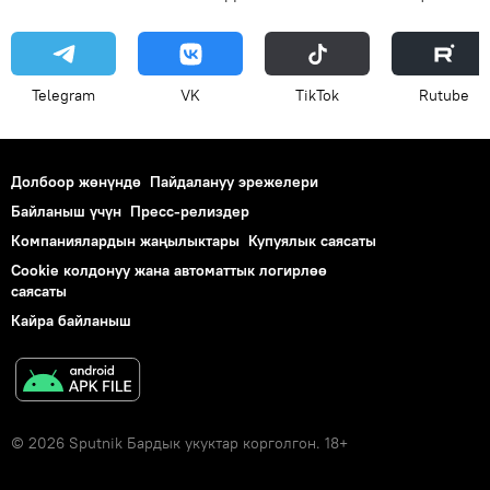
Telegram
VK
ТikТоk
Rutube
Долбоор жөнүндө
Пайдалануу эрежелери
Байланыш үчүн
Пресс-релиздер
Компаниялардын жаңылыктары
Купуялык саясаты
Cookie колдонуу жана автоматтык логирлөө
саясаты
Кайра байланыш
© 2026 Sputnik Бардык укуктар корголгон. 18+