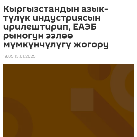
Кыргызстандын азык-
түлүк индустриясын
ирилештирип, ЕАЭБ
рыногун ээлөө
мүмкүнчүлүгү жогору
19:05 13.01.2025