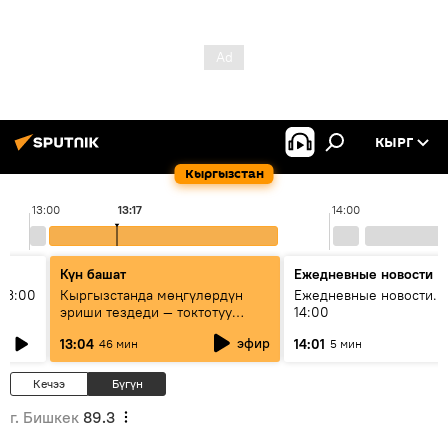
КЫРГ
Кыргызстан
13:00
13:17
14:00
Күн башат
Ежедневные новости
13:00
Кыргызстанда мөңгүлөрдүн
Ежедневные новости. 
эриши тездеди — токтотуу
14:00
мүмкүн эмеспи?
эфир
13:04
14:01
46 мин
5 мин
Кечээ
Бүгүн
г. Бишкек
89.3