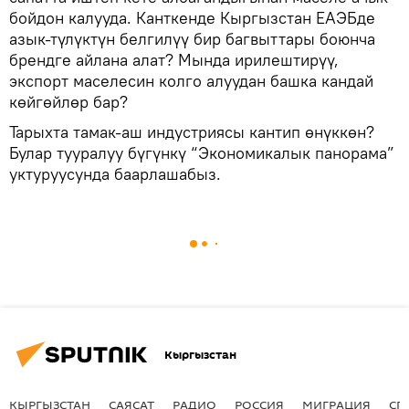
бойдон калууда. Канткенде Кыргызстан ЕАЭБде
азык-түлүктүн белгилүү бир багвыттары боюнча
брендге айлана алат? Мында ирилештирүү,
экспорт маселесин колго алуудан башка кандай
көйгөйлөр бар?
Тарыхта тамак-аш индустриясы кантип өнүккөн?
Булар тууралуу бүгүнкү “Экономикалык панорама”
уктуруусунда баарлашабыз.
Кыргызстан
КЫРГЫЗСТАН
САЯСАТ
РАДИО
РОССИЯ
МИГРАЦИЯ
СП