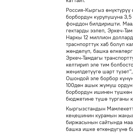
каттайт.
Россия-Кыргыз өнүктүрүү 
борбордун курулушуна 3,5 
фонддон билдиришти. Маал
гектарды ээлеп, Эркеч-Та
Наркы 12 миллион доллард
траснпорттук хаб болуп к
жөндөлүп, башка өлкөлөрг
Эркеч-Тамдагы транспортт
келтирип эле тим болбосто
жеңилдетүүгө шарт түзөт"
Ошондой эле борбор күнүн
100дөн ашык жумуш ордун
борбордун ишинен түшкөн
бюджетине түшө турганы 
Кыргызстандын Мамлекетт
кеңешинин курамын жаңыл
биржасынын сайтында маа
башка ишке өткөндүгүнө б