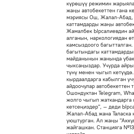
күрөшүү режимин жарыяла
жаңы автобекеттен гана 
мэриясы Ош, Жалал-Абад, 
каттамдарды жаңы автобек
Жамалбек Ырсалиевдин айт
алганын, наркологиядан ө
камсыздоого багытталган. 
багытындагы каттамдардын
майданынын жанында убак
чыксаңыздар. Учурда айрым
түнү менен чыгып кетүүдө
кырдаалдарга кабылган уч
айдоочулар автобекеттен 
Ошондуктан Telegram, Wh
жолго чыгып жаткандарга 
кетсеңиздер", — деди Ырса
Жалал-Абад жана Таласка 
уюштурган. Ал жаңы "Акку
жайгашкан. Станцияга №1