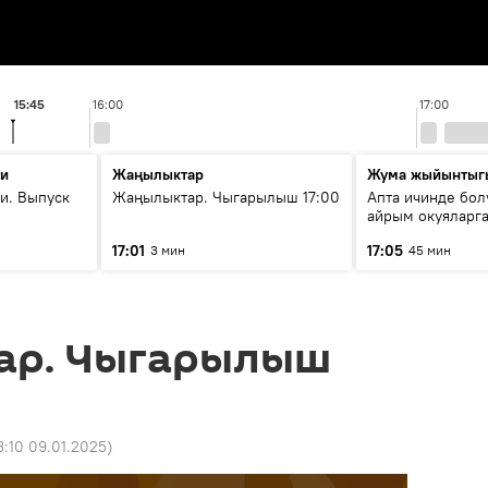
15:45
16:00
17:00
ти
Жаңылыктар
Жума жыйынтыг
и. Выпуск
Жаңылыктар. Чыгарылыш 17:00
Апта ичинде бол
айрым окуяларга
17:01
17:05
3 мин
45 мин
ар. Чыгарылыш
3:10 09.01.2025
)