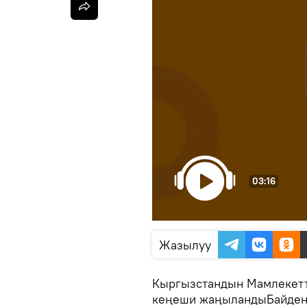
03:16
Жазылуу
Кыргызстандын Мамлекетт
кеңеши жаңыландыБайден