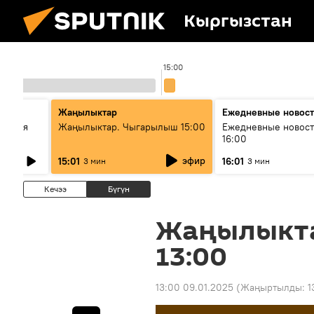
Кыргызстан
15:00
Жаңылыктар
Ежедневные новос
ческая
Жаңылыктар. Чыгарылыш 15:00
Ежедневные новост
16:00
эфир
15:01
16:01
3 мин
3 мин
Кечээ
Бүгүн
Жаңылыкт
13:00
13:00 09.01.2025
(Жаңыртылды:
1