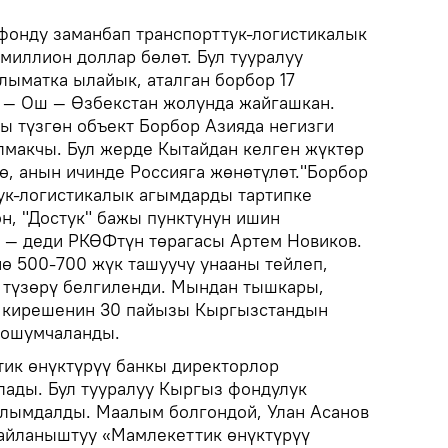
фонду заманбап транспорттук-логистикалык
миллион доллар бөлөт. Бул тууралуу
ыматка ылайык, аталган борбор 17
м — Ош — Өзбекстан жолунда жайгашкан.
ы түзгөн объект Борбор Азияда негизги
алмакчы. Бул жерде Кытайдан келген жүктөр
ө, анын ичинде Россияга жөнөтүлөт."Борбор
ук-логистикалык агымдарды тартипке
н, "Достук" бажы пунктунун ишин
, — деди РКӨФтүн төрагасы Артем Новиков.
ө 500-700 жүк ташуучу унааны тейлеп,
 түзөрү белгиленди. Мындан тышкары,
 кирешенин 30 пайызы Кыргызстандын
кошумчаланды.
ик өнүктүрүү банкы директорлор
ады. Бул тууралуу Кыргыз фондулук
лымдалды. Маалым болгондой, Улан Асанов
айланыштуу «Мамлекеттик өнүктүрүү