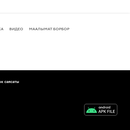
КА
ВИДЕО
МААЛЫМАТ БОРБОР
ык саясаты