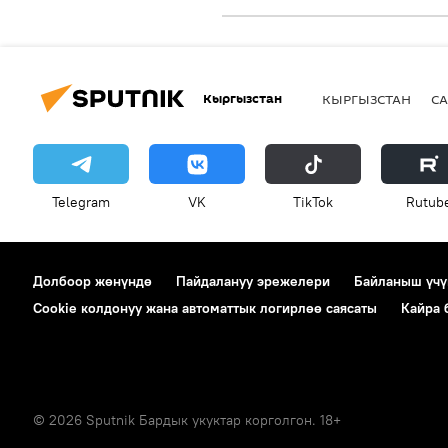
Кыргызстан
КЫРГЫЗСТАН
СА
Telegram
VK
ТikТоk
Rutub
Долбоор жөнүндө
Пайдалануу эрежелери
Байланыш үчү
Cookie колдонуу жана автоматтык логирлөө саясаты
Кайра
© 2026 Sputnik Бардык укуктар корголгон. 18+