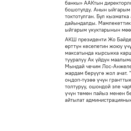
банкы» ААКтын директорл
бошотулду. Анын ыйгарым
токтотулган. Бул кызматк
дайындалды. Мамлекетти
ыйгарым укуктарынын мөөн
АКШ президенти Жо Байде
өрттүн кесепетин жоюу үч
максатында кырсыкка кар
тууралуу Ак үйдүн маалым
Мындай чечим Лос-Анжеле
жардам берүүгө жол ачат. 
оңдоп-түзөө үчүн грантты
толтуруу, ошондой эле ча
үчүн төмөн пайыз менен б
айтылат администрациянын