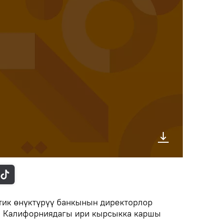
ик өнүктүрүү банкынын директорлор
 Калифорниядагы ири кырсыкка каршы