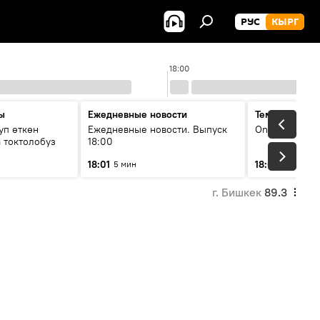
РУС
КЫРГ
18:00
ы
Ежедневные новости
Тема дня
уп өткөн
Ежедневные новости. Выпуск
On air
 токтолобуз
18:00
18:01
18:07
5 мин
30 мин
г. Бишкек
89.3