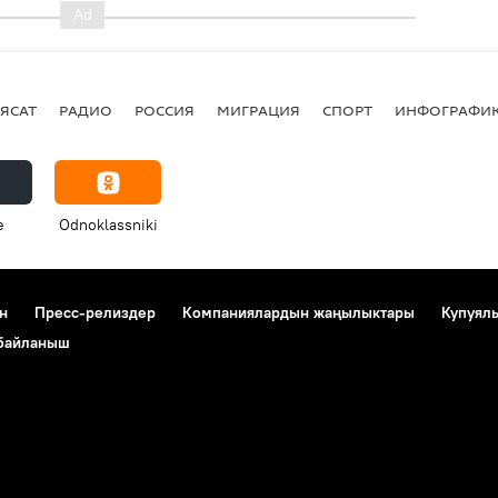
ЯСАТ
РАДИО
РОССИЯ
МИГРАЦИЯ
СПОРТ
ИНФОГРАФИ
e
Odnoklassniki
н
Пресс-релиздер
Компаниялардын жаңылыктары
Купуял
 байланыш