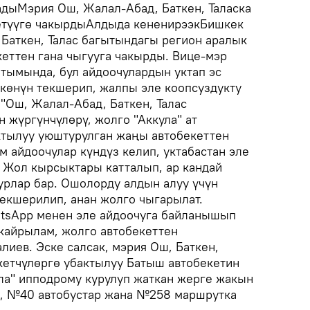
дыМэрия Ош, Жалал-Абад, Баткен, Таласка
кетүүгө чакырдыАлдыда кененирээкБишкек
Баткен, Талас багытындагы регион аралык
еттен гана чыгууга чакырды. Вице-мэр
ымында, бул айдоочулардын уктап эс
ткөнүн текшерип, жалпы эле коопсуздукту
"Ош, Жалал-Абад, Баткен, Талас
 жүргүнчүлөрү, жолго "Аккула" ат
тылуу уюштурулган жаңы автобекеттен
 айдоочулар күндүз келип, уктабастан эле
. Жол кырсыктары катталып, ар кандай
урлар бар. Ошолорду алдын алуу үчүн
текшерилип, анан жолго чыгарылат.
atsApp менен эле айдоочуга байланышып
кайрылам, жолго автобекеттен
лиев. Эске салсак, мэрия Ош, Баткен,
кетчүлөргө убактылуу Батыш автобекетин
ла" ипподрому курулуп жаткан жерге жакын
3, №40 автобустар жана №258 маршрутка