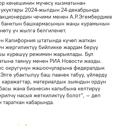
ор кеңешинин мүчөсү кызматынан
 укуктары 2024-жылдын 24-декабрында
а акционердин чечими менен А.Р.Эгембердиев
к банктын башкармасынын жаңы курамынын
өтү үч жылга белгиленет.
н Калифорния штатында күчөп жаткан
үн жергиликтүү бийликке жардам берүү
шы күрөшүү режимин жарыялады. Бул
атына таянуу менен РИА Новости жазды.
с округунун жашоочуларына федералдык
"Элге убактылуу баш паанек табуу, үйлөрдү
к каражаттар, материалдык зыяндын ордун
рбасы жана бизнесин калыбына келтирүү
ерилчү насыя жеткиликтүү болот", — деп
 тараткан кабарында.