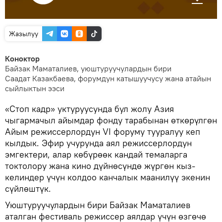
Жазылуу
Коноктор
Байзак Маматалиев, уюштуруучулардын бири
Саадат Казакбаева, форумдун катышуучусу жана атайын
сыйлыктын ээси
«Стоп кадр» уктуруусунда бул жолу Азия
чыгармачыл айымдар фонду тарабынан өткөрүлгөн
Айым режиссерлордун VI форуму тууралуу кеп
кылдык. Эфир учурунда аял режиссерлордун
эмгектери, алар көбүрөөк кандай темаларга
токтолору жана кино дүйнөсүндө жүргөн кыз-
келиндер үчүн колдоо канчалык маанилүү экенин
сүйлөштүк.
Уюштуруучулардын бири Байзак Маматалиев
аталган фестиваль режиссер аялдар үчүн өзгөчө