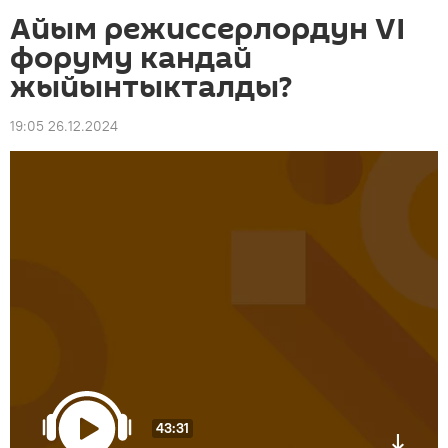
Айым режиссерлордун VI
форуму кандай
жыйынтыкталды?
19:05 26.12.2024
43:31