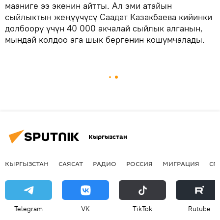
мааниге ээ экенин айтты. Ал эми атайын
сыйлыктын жеңүүчүсү Саадат Казакбаева кийинки
долбоору үчүн 40 000 акчалай сыйлык алганын,
мындай колдоо ага шык бергенин кошумчалады.
Кыргызстан
КЫРГЫЗСТАН
САЯСАТ
РАДИО
РОССИЯ
МИГРАЦИЯ
СП
Telegram
VK
ТikТоk
Rutube