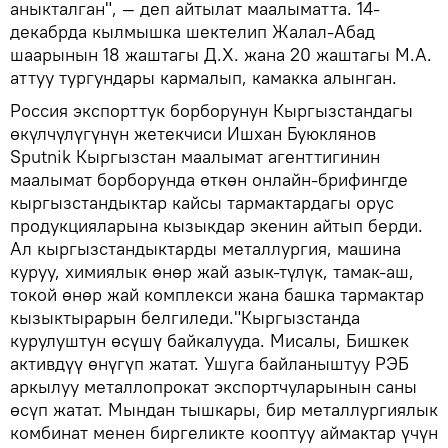
аныкталган", — деп айтылат маалыматта. 14-
декабрда кылмышка шектелип Жалал-Абад
шаарынын 18 жаштагы Д.Х. жана 20 жаштагы М.А.
аттуу тургундары кармалып, камакка алынган.
Россия экспорттук борборунун Кыргызстандагы
өкүлчүлүгүнүн жетекчиси Ишхан Буюклянов
Sputnik Кыргызстан маалымат агенттигинин
маалымат борборунда өткөн онлайн-брифингде
кыргызстандыктар кайсы тармактардагы орус
продукцияларына кызыкдар экенин айтып берди.
Ал кыргызстандыктарды металлургия, машина
куруу, химиялык өнөр жай азык-түлүк, тамак-аш,
токой өнөр жай комплекси жана башка тармактар
кызыктырарын белгиледи."Кыргызстанда
курулуштун өсүшү байкалууда. Мисалы, Бишкек
активдүү өнүгүп жатат. Ушуга байланыштуу РЭБ
аркылуу металлопрокат экспортчуларынын саны
өсүп жатат. Мындан тышкары, бир металлургиялык
комбинат менен биргеликте кооптуу аймактар үчүн