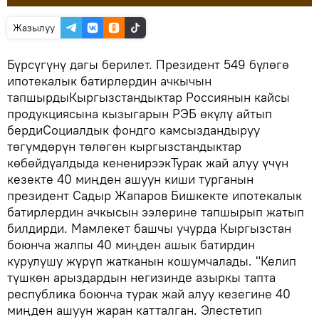
Жазылуу
Бүрсүгүнү дагы берилет. Президент 549 бүлөгө
ипотекалык батирлердин ачкычын
тапшырдыКыргызстандыктар Россиянын кайсы
продукциясына кызыгарын РЭБ өкүлү айтып
бердиСоциалдык фондго камсыздандыруу
төгүмдөрүн төлөгөн кыргызстандыктар
көбөйдүалдыда кененирээкТурак жай алуу үчүн
кезекте 40 миңден ашуун киши турганын
президент Садыр Жапаров Бишкекте ипотекалык
батирлердин ачкысын ээлерине тапшырып жатып
билдирди. Мамлекет башчы учурда Кыргызстан
боюнча жалпы 40 миңден ашык батирдин
курулушу жүрүп жатканын кошумчалады. "Келип
түшкөн арыздардын негизинде азыркы тапта
республика боюнча турак жай алуу кезегине 40
миңден ашуун жаран катталган. Элестетип