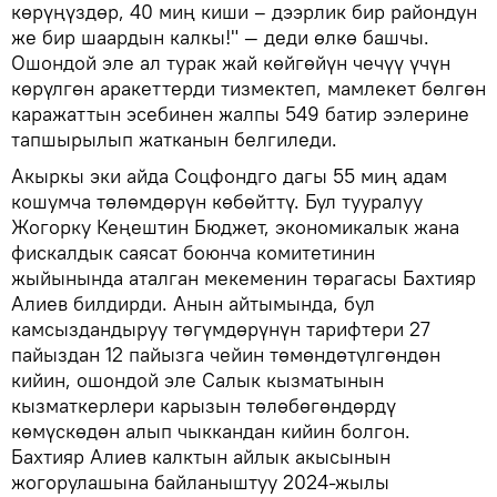
көрүңүздөр, 40 миң киши – дээрлик бир райондун
же бир шаардын калкы!" — деди өлкө башчы.
Ошондой эле ал турак жай көйгөйүн чечүү үчүн
көрүлгөн аракеттерди тизмектеп, мамлекет бөлгөн
каражаттын эсебинен жалпы 549 батир ээлерине
тапшырылып жатканын белгиледи.
Акыркы эки айда Соцфондго дагы 55 миң адам
кошумча төлөмдөрүн көбөйттү. Бул тууралуу
Жогорку Кеңештин Бюджет, экономикалык жана
фискалдык саясат боюнча комитетинин
жыйынында аталган мекеменин төрагасы Бахтияр
Алиев билдирди. Анын айтымында, бул
камсыздандыруу төгүмдөрүнүн тарифтери 27
пайыздан 12 пайызга чейин төмөндөтүлгөндөн
кийин, ошондой эле Салык кызматынын
кызматкерлери карызын төлөбөгөндөрдү
көмүскөдөн алып чыккандан кийин болгон.
Бахтияр Алиев калктын айлык акысынын
жогорулашына байланыштуу 2024-жылы