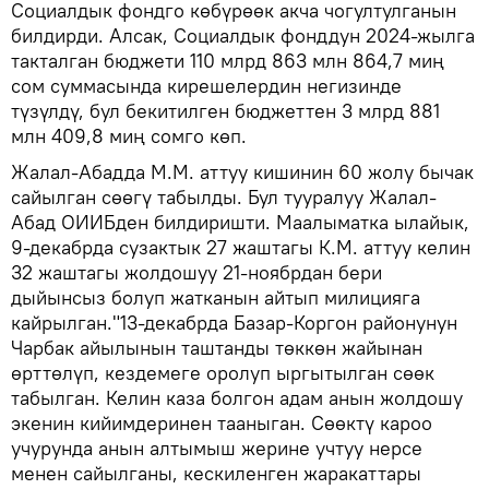
Социалдык фондго көбүрөөк акча чогултулганын
билдирди. Алсак, Социалдык фонддун 2024-жылга
такталган бюджети 110 млрд 863 млн 864,7 миң
сом суммасында кирешелердин негизинде
түзүлдү, бул бекитилген бюджеттен 3 млрд 881
млн 409,8 миң сомго көп.
Жалал-Абадда М.М. аттуу кишинин 60 жолу бычак
сайылган сөөгү табылды. Бул тууралуу Жалал-
Абад ОИИБден билдиришти. Маалыматка ылайык,
9-декабрда сузактык 27 жаштагы К.М. аттуу келин
32 жаштагы жолдошуу 21-ноябрдан бери
дыйынсыз болуп жатканын айтып милицияга
кайрылган."13-декабрда Базар-Коргон районунун
Чарбак айылынын таштанды төккөн жайынан
өрттөлүп, кездемеге оролуп ыргытылган сөөк
табылган. Келин каза болгон адам анын жолдошу
экенин кийимдеринен тааныган. Сөөктү кароо
учурунда анын алтымыш жерине учтуу нерсе
менен сайылганы, кескиленген жаракаттары