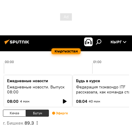
КЫРГ
Кыргызстан
00:00
01:00
Ежедневные новости
Будь в курсе
Ежедневные новости. Выпуск
Федерация тхэквондо ITF
08:00
рассказала, как команда ста
жертвой мошенников
08:00
08:04
4 мин
40 мин
Кечээ
Бүгүн
Эфирге
г. Бишкек
89.3