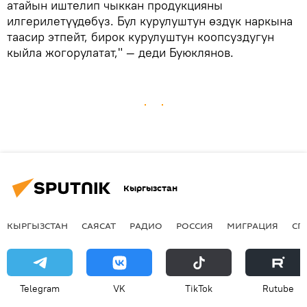
атайын иштелип чыккан продукцияны
илгерилетүүдөбүз. Бул курулуштун өздүк наркына
таасир этпейт, бирок курулуштун коопсуздугун
кыйла жогорулатат," — деди Буюклянов.
Кыргызстан
КЫРГЫЗСТАН
САЯСАТ
РАДИО
РОССИЯ
МИГРАЦИЯ
СП
Telegram
VK
ТikТоk
Rutube