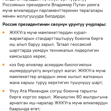
Россиянын президенти Владимир Путин уюмга
мүчө өлкөлөрдүн парламенттеринин төрагалары
менен жолугушууда билдирди.
Россия президентинин сөзүнүн урунтуу учурлары:
ЖККУга мүчө мамлекеттердин курал-
жарактарын стандартташтыруу боюнча бирге
иш алып баруу зарыл. Татаал геосаясий
шарттарда уюмдун техникалык лидерлигин
камсыздоо керек;
кээ бир өлкөлөр аскердик-биологиялык
ишмердүүлүктү өнүктүрүп жатат. ЖККУга мүчө
мамлекеттер алардын эмне кылып жатканын
жана каршы туруу керктигин түшүнүшү шарт;
Улуу Ата Мекендик согуш боюнча тарыхты
бирге коргоо зарыл. Жеңиштин 80 жылдыгына
арналган иш-чаралар ЖККУга мүчө өлкөлөрдүн
баарында өтөт;