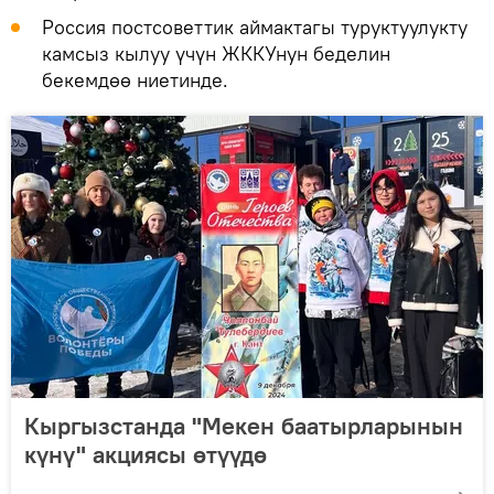
Россия постсоветтик аймактагы туруктуулукту
камсыз кылуу үчүн ЖККУнун беделин
бекемдөө ниетинде.
Кыргызстанда "Мекен баатырларынын
күнү" акциясы өтүүдө