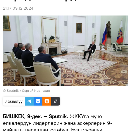
21:17 09.12.2024
©
Sputnik
/ Сергей Карпухин
Жазылуу
БИШКЕК, 9-дек. — Sputnik.
ЖККУга мүчө
өлкөлөрдүн лидерлерин жана аскерлерин 9-
майдагы параддан күтөбүз. Бул тууралуу