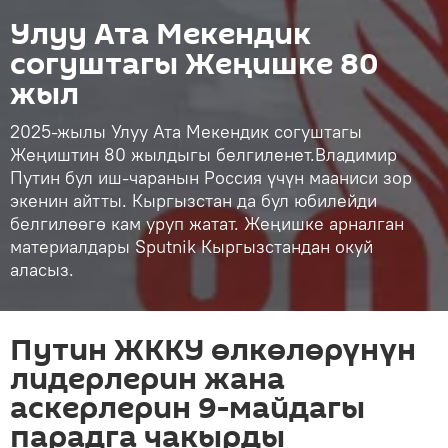
Улуу Ата Мекендик
согуштагы Жеңишке 80
жыл
2025-жылы Улуу Ата Мекендик согуштагы
Жеңиштин 80 жылдыгы белгиленет.Владимир
Путин бул иш-чаранын Россия үчүн мааниси зор
экенин айтты. Кыргызстан да бул юбилейди
белгилөөгө кам уруп жатат. Жеңишке арналган
материалдары Sputnik Кыргызстандан окуй
аласыз.
Путин ЖККУ өлкөлөрүнүн
лидерлерин жана
аскерлерин 9-майдагы
парадга чакырды