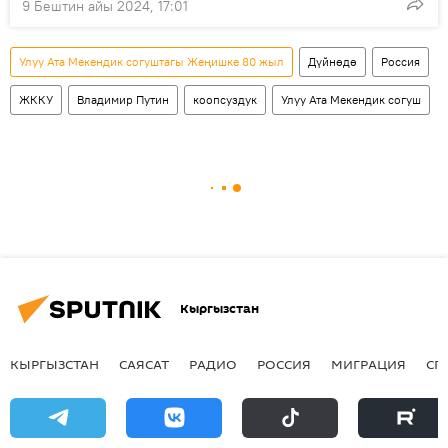
9 Бештин айы 2024, 17:01
Улуу Ата Мекендик согуштагы Жеңишке 80 жыл
Дүйнөдө
Россия
ЖККУ
Владимир Путин
коопсуздук
Улуу Ата Мекендик согуш
Кыргызстан
КЫРГЫЗСТАН
САЯСАТ
РАДИО
РОССИЯ
МИГРАЦИЯ
СП