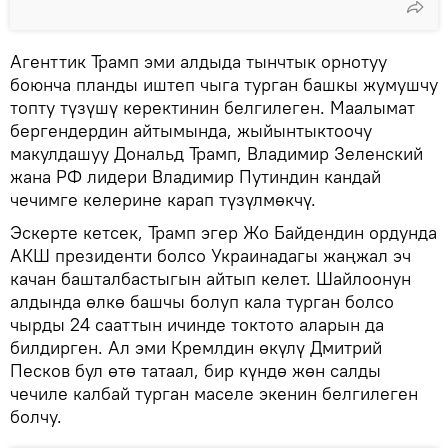
Агенттик Трамп эми алдыда тынчтык орнотуу
боюнча планды иштеп чыга турган башкы жумушчу
топту түзүшү керектинин белгилеген. Маалымат
бергендердин айтымында, жыйынтыктоочу
макулдашуу Дональд Трамп, Владимир Зеленский
жана РФ лидери Владимир Путиндин кандай
чечимге келерине карап түзүлмөкчү.
Эскерте кетсек, Трамп эгер Жо Байдендин ордунда
АКШ президенти болсо Украинадагы жаңжал эч
качан башталбастыгын айтып келет. Шайлоонун
алдында өлкө башчы болуп кала турган болсо
чырды 24 сааттын ичинде токтото аларын да
билдирген. Ал эми Кремлдин өкүлү Дмитрий
Песков бул өтө татаал, бир күндө жөн салды
чечиле калбай турган маселе экенин белгилеген
болчу.