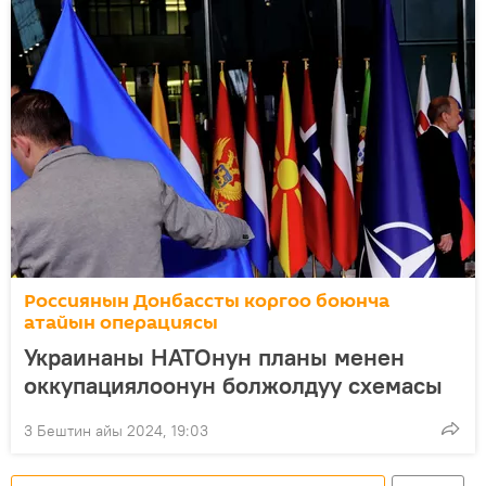
Россиянын Донбассты коргоо боюнча
атайын операциясы
Украинаны НАТОнун планы менен
оккупациялоонун болжолдуу схемасы
3 Бештин айы 2024, 19:03