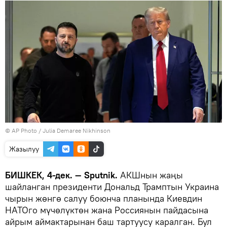
©
AP Photo
/ Julia Demaree Nikhinson
Жазылуу
БИШКЕК, 4-дек. — Sputnik.
АКШнын жаңы
шайланган президенти Дональд Трамптын Украина
чырын жөнгө салуу боюнча планында Киевдин
НАТОго мүчөлүктөн жана Россиянын пайдасына
айрым аймактарынан баш тартуусу каралган. Бул