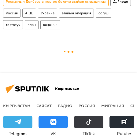
Россиянын Донбассты коргоо боюнча атайын операциясы
Дүйнөдө
Россия
АКШ
Украина
атайын операция
согуш
токтотуу
план
кеңешчи
Кыргызстан
КЫРГЫЗСТАН
САЯСАТ
РАДИО
РОССИЯ
МИГРАЦИЯ
СП
Telegram
VK
ТikТоk
Rutube