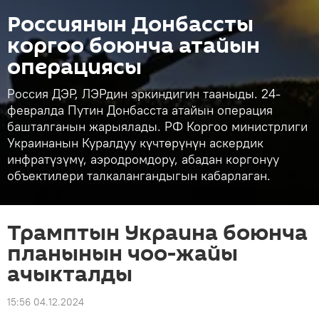
Россиянын Донбассты
коргоо боюнча атайын
операциясы
Россия ДЭР, ЛЭРдин эркиндигин тааныды. 24-
февралда Путин Донбасста атайын операция
башталганын жарыялады. РФ Коргоо министрлиги
Украинанын Куралдуу күчтөрүнүн аскердик
инфратүзүмү, аэродромдору, абадан коргонуу
объектилери талкалангандыгын кабарлаган.
Трамптын Украина боюнча
планынын чоо-жайы
ачыкталды
15:56 04.12.2024