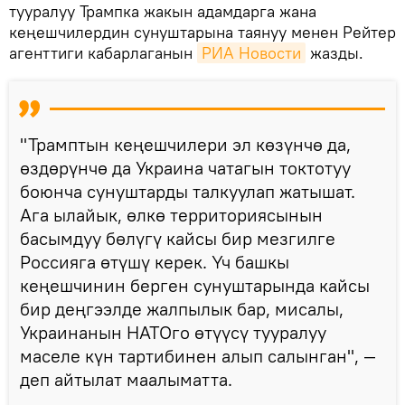
тууралуу Трампка жакын адамдарга жана
кеңешчилердин сунуштарына таянуу менен Рейтер
агенттиги кабарлаганын
РИА Новости
жазды.
"Трамптын кеңешчилери эл көзүнчө да,
өздөрүнчө да Украина чатагын токтотуу
боюнча сунуштарды талкуулап жатышат.
Ага ылайык, өлкө территориясынын
басымдуу бөлүгү кайсы бир мезгилге
Россияга өтүшү керек. Үч башкы
кеңешчинин берген сунуштарында кайсы
бир деңгээлде жалпылык бар, мисалы,
Украинанын НАТОго өтүүсү тууралуу
маселе күн тартибинен алып салынган", —
деп айтылат маалыматта.