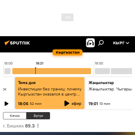
КЫРГ
Кыргызстан
18:00
18:21
19:00
Тема дня
Жаңылыктар
уск
Инвестиции без границ: почему
Жаңылыктар. Чыгарыл
Кыргызстан оказался в центре
внимания бизнеса
эфир
18:06
19:01
52 мин
10 мин
Кечээ
Бүгүн
г. Бишкек
89.3