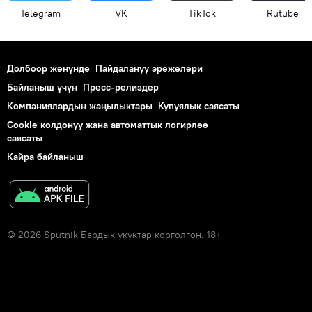
Telegram
VK
ТikТоk
Rutube
Долбоор жөнүндө
Пайдалануу эрежелери
Байланыш үчүн
Пресс-релиздер
Компаниялардын жаңылыктары
Купуялык саясаты
Cookie колдонуу жана автоматтык логирлөө
саясаты
Кайра байланыш
© 2026 Sputnik Бардык укуктар корголгон. 18+