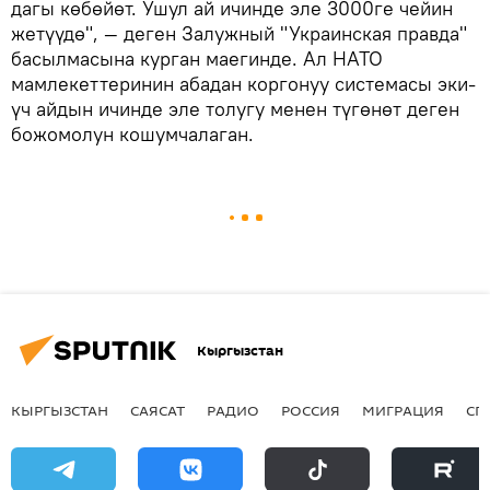
дагы көбөйөт. Ушул ай ичинде эле 3000ге чейин
жетүүдө", — деген Залужный "Украинская правда"
басылмасына курган маегинде. Ал НАТО
мамлекеттеринин абадан коргонуу системасы эки-
үч айдын ичинде эле толугу менен түгөнөт деген
божомолун кошумчалаган.
Кыргызстан
КЫРГЫЗСТАН
САЯСАТ
РАДИО
РОССИЯ
МИГРАЦИЯ
СП