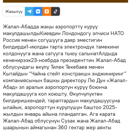
Жазылуу
Жалал-Абадда жаңы аэропортту куруу
макулдашылдыКиевдин Лондондогу элчиси НАТО
Россия менен согушууга даяр эместигин
билдирди1-июлдан тарта электрондук тамекини
колдонууга жана сатууга тыюу салынатАлдыда
кененирээк23-ноябрда президенттин Жалал-Абад
облусундагы өкүлү Тилек Текебаев менен
Кытайдын “Чайна стейт констракшн энджиниринг”
компаниясынын башкы директору Лю Дун «Жалал-
Абад» эл аралык аэропортун куруу боюнча
макулдашууга кол коюшту. Өкүлчүлүктөн
билдиришкендей, тараптардын макулдашуусуна
ылайык, аэропорттун курулушун баштоо 2025-
жылдын январь айына пландалган. Ага карата
Жалал-Абад облусунун Сузак жана Жалал-Абад
шаарынын аймагынан 360 гектар жер аянты