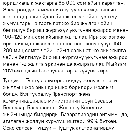
юридикалык жактарга 65 000 сом айып каралган.
Электрондук тамекини олутуу өлчөмдө ташып
келгендер эки айдан бир жылга чейин түзөтүү
жумуштарына тартылат же бир жылга чейин
белгилүү бир иш жүргүзүү укугунан ажыроо менен
100–120 миң сом айыпка жыгылат. Ири же өзгөчө
ири өлчөмдө жасалган ошол эле жосун үчүн 150–
200 миң сомго чейин айып салынат же эки жылга
чейин белгилүү бир иш жүргүзүү укугунан ажыроо
менен 1-2 жылга эркинен да ажыратылат. Мыйзам
2025-жылдын 1-июлунан тарта күчүнө кирет.
Түндүк — Түштүк альтернативдүү жолу келерки
жылдын жаз айында ишке берилери маалым
болду. Бул тууралуу Транспорт жана
коммуникациялар министринин орун басары
Бекназар Базаралиев, Жогорку Кеңештин
жыйынында билдирди. Базаралиевдин айтымында,
аталаган жолдун курулуш иштери 99% бүткөн.
Эске салсак, Түндүк — Түштүк альтернативдүү