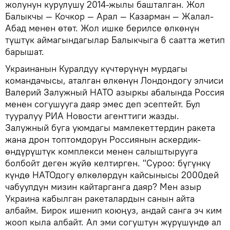
жолунун курулушу 2014-жылы башталган. Жол
Балыкчы — Кочкор — Арал — Казарман — Жалал-
Абад менен өтөт. Жол ишке берилсе өлкөнүн
түштүк аймагындагылар Балыкчыга 6 саатта жетип
барышат.
Украинанын Куралдуу күчтөрүнүн мурдагы
командачысы, аталган өлкөнүн Лондондогу элчиси
Валерий Залужный НАТО азыркы абалында Россия
менен согушууга даяр эмес деп эсептейт. Бул
тууралуу РИА Новости агенттиги жазды.
Залужный буга уюмдагы мамлекеттердин ракета
жана дрон топтомдорун Россиянын аскердик-
өндүрүштүк комплекси менен салыштырууга
болбойт деген жүйө келтирген. "Суроо: бүгүнкү
күндө НАТОдогу өлкөлөрдүн кайсынысы 2000дей
чабуулдун мизин кайтарганга даяр? Мен азыр
Украина кабылган ракеталардын санын айта
албайм. Бирок ишенип коюңуз, андай санга эч ким
жооп кыла албайт. Ал эми согуштун жүрүшүндө ал