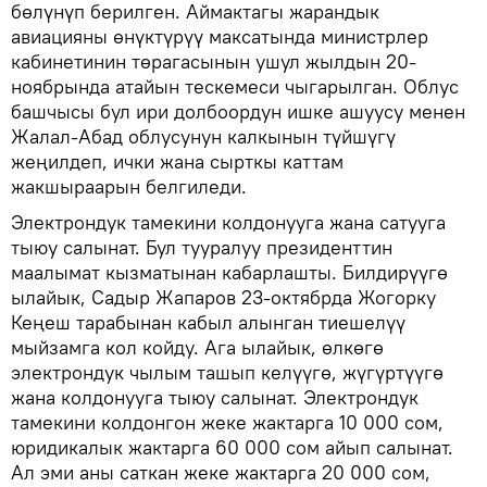
бөлүнүп берилген. Аймактагы жарандык
авиацияны өнүктүрүү максатында министрлер
кабинетинин төрагасынын ушул жылдын 20-
ноябрында атайын тескемеси чыгарылган. Облус
башчысы бул ири долбоордун ишке ашуусу менен
Жалал-Абад облусунун калкынын түйшүгү
жеңилдеп, ички жана сырткы каттам
жакшыраарын белгиледи.
Электрондук тамекини колдонууга жана сатууга
тыюу салынат. Бул тууралуу президенттин
маалымат кызматынан кабарлашты. Билдирүүгө
ылайык, Садыр Жапаров 23-октябрда Жогорку
Кеңеш тарабынан кабыл алынган тиешелүү
мыйзамга кол койду. Ага ылайык, өлкөгө
электрондук чылым ташып келүүгө, жүгүртүүгө
жана колдонууга тыюу салынат. Электрондук
тамекини колдонгон жеке жактарга 10 000 сом,
юридикалык жактарга 60 000 сом айып салынат.
Ал эми аны саткан жеке жактарга 20 000 сом,