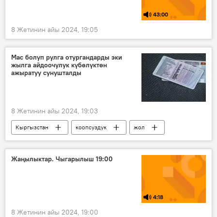
43:00
8 Жетинин айы 2024, 19:05
Мас болуп рулга отургандарды эки
жылга айдоочулук күбөлүктөн
ажыратуу сунушталды
8 Жетинин айы 2024, 19:03
Кыргызстан
коопсуздук
жол
эреже
мыйзам
ЖКККББ
айып
мас
Жаңылыктар. Чыгарылыш 19:00
4:18
8 Жетинин айы 2024, 19:00