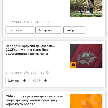
8 Жетинин айы 2024, 21:03
Кыргызстан
аба ырайы
ноябрь
Эрлердин эрдигин даңазалап...
СССРдин Жеңиш жана Даңк
ордендеринин таржымалы
8 Жетинин айы 2024, 20:16
Дүйнөдө
СССР
Улуу Ата Мекендик согуш
жеңиш
"Даңк" медалы
Орден
сыйлык
ММА спортунун жаштарга таасири —
спорт аркылуу кантип туура үлгү
Видео
көрсөтүүгө болот?