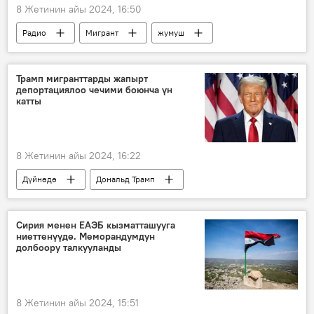
8 Жетинин айы 2024, 16:50
Радио
Мигрант
жумуш
эмгек
акы
документ
борбор
Трамп мигранттарды жапырт
депортациялоо чечими боюнча үн
катты
8 Жетинин айы 2024, 16:22
Дүйнөдө
Дональд Трамп
Миграция
депортация
Саясат
АКШ
Сирия менен ЕАЭБ кызматташууга
ниеттенүүдө. Меморандумдун
долбоору талкууланды
8 Жетинин айы 2024, 15:51