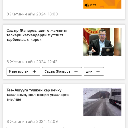
3:12
8 Жетинин айы 2024, 13:00
Садыр Жапаров: динге жамынып
тескери кеткендерди муфтият
тарбиялашы керек
8 Жетинин айы 2024, 12:42
Кыргызстан
Садыр Жапаров
дин
мыйзам
Аалымдар кеңеши
муфтият
Төө-Ашууга түшкөн кар көчкү
тазаланып, жол жеңил унааларга
ачылды
8 Жетинин айы 2024, 12:09