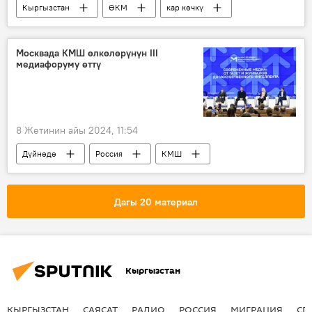
Кыргызстан
ӨКМ
кар көчкү
трасса
Төө-Ашуу
Москвада КМШ өлкөлөрүнүн III
медиафоруму өттү
8 Жетинин айы 2024, 11:54
Дүйнөдө
Россия
КМШ
ЖМК
форум
жасалма интеллект
Дагы 20 материал
Кыргызстан
КЫРГЫЗСТАН
САЯСАТ
РАДИО
РОССИЯ
МИГРАЦИЯ
СП