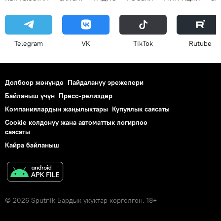
Telegram
VK
ТikТоk
Rutube
Долбоор жөнүндө
Пайдалануу эрежелери
Байланыш үчүн
Пресс-релиздер
Компаниялардын жаңылыктары
Купуялык саясаты
Cookie колдонуу жана автоматтык логирлөө
саясаты
Кайра байланыш
© 2026 Sputnik Бардык укуктар корголгон. 18+