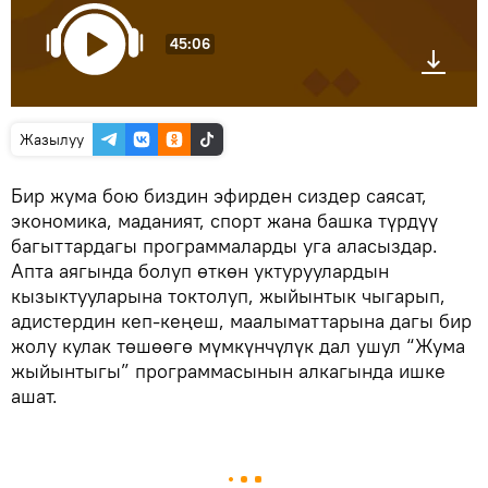
45:06
Жазылуу
Бир жума бою биздин эфирден сиздер саясат,
экономика, маданият, спорт жана башка түрдүү
багыттардагы программаларды уга аласыздар.
Апта аягында болуп өткөн уктуруулардын
кызыктууларына токтолуп, жыйынтык чыгарып,
адистердин кеп-кеңеш, маалыматтарына дагы бир
жолу кулак төшөөгө мүмкүнчүлүк дал ушул “Жума
жыйынтыгы” программасынын алкагында ишке
ашат.