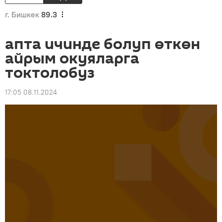
г. Бишкек
89.3
апта ичинде болуп өткөн
айрым окуяларга
токтолобуз
17:05 08.11.2024