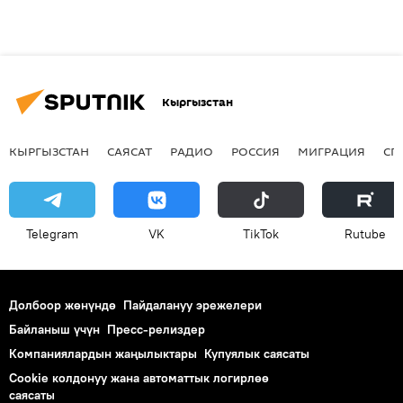
Кыргызстан
КЫРГЫЗСТАН
САЯСАТ
РАДИО
РОССИЯ
МИГРАЦИЯ
СП
Telegram
VK
ТikТоk
Rutube
Долбоор жөнүндө
Пайдалануу эрежелери
Байланыш үчүн
Пресс-релиздер
Компаниялардын жаңылыктары
Купуялык саясаты
Cookie колдонуу жана автоматтык логирлөө
саясаты