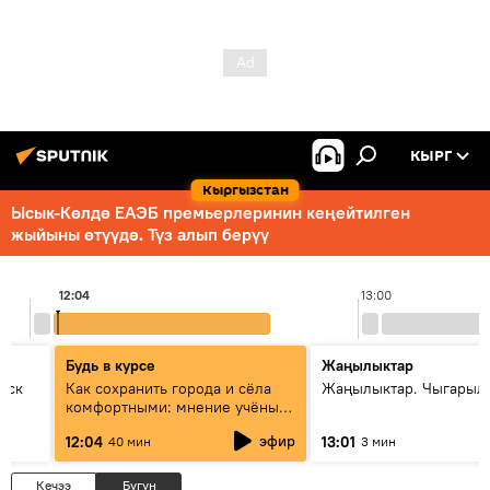
КЫРГ
Кыргызстан
Ысык-Көлдө ЕАЭБ премьерлеринин кеңейтилген
жыйыны өтүүдө. Түз алып берүү
12:04
13:00
Будь в курсе
Жаңылыктар
уск
Как сохранить города и сёла
Жаңылыктар. Чыгарыл
комфортными: мнение учёных
Евразии
эфир
12:04
13:01
40 мин
3 мин
Кечээ
Бүгүн