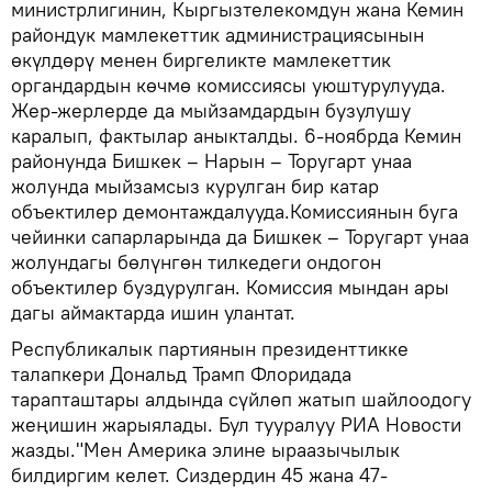
министрлигинин, Кыргызтелекомдун жана Кемин
райондук мамлекеттик администрациясынын
өкүлдөрү менен биргеликте мамлекеттик
органдардын көчмө комиссиясы уюштурулууда.
Жер-жерлерде да мыйзамдардын бузулушу
каралып, фактылар аныкталды. 6-ноябрда Кемин
районунда Бишкек – Нарын – Торугарт унаа
жолунда мыйзамсыз курулган бир катар
объектилер демонтаждалууда.Комиссиянын буга
чейинки сапарларында да Бишкек – Торугарт унаа
жолундагы бөлүнгөн тилкедеги ондогон
объектилер буздурулган. Комиссия мындан ары
дагы аймактарда ишин улантат.
Республикалык партиянын президенттикке
талапкери Дональд Трамп Флоридада
тарапташтары алдында сүйлөп жатып шайлоодогу
жеңишин жарыялады. Бул тууралуу РИА Новости
жазды."Мен Америка элине ыраазычылык
билдиргим келет. Сиздердин 45 жана 47-