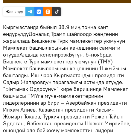
Жазылуу
Кыргызстанда быйыл 38,9 миӊ тонна кант
өндүрүлдүДональд Трамп шайлоодо жеңгенин
жарыяладыБишкекте Түрк мамлекеттер уюмунун
Мамлекет башчыларынын кеңешинин саммити
өтүүдөАлдыда кененирээкБүгүн, 6-ноябрда,
Бишкекте Түрк мамлекеттер уюмунун (ТМУ)
Мамлекет башчыларынын кеңешинин 11-жыйыны
башталды. Иш-чара Кыргызстандын президенти
Садыр Жапаровдун төрагалыгы астында өтүүдө.
“Ынтымак Ордосунун” кире беришинде Мамлекет
башчысы ТМУга мүчө-мамлекеттеринин
лидерлеринин ар бири – Азербайжан президенти
Илхам Алиев, Казакстан президенти Касым-
Жомарт Токаев, Түркия президенти Режеп Тайып
Эрдоган, Өзбекстан президенти Шавкат Мирзиёев,
ошондой эле байкоочу мамлекеттин лидери –