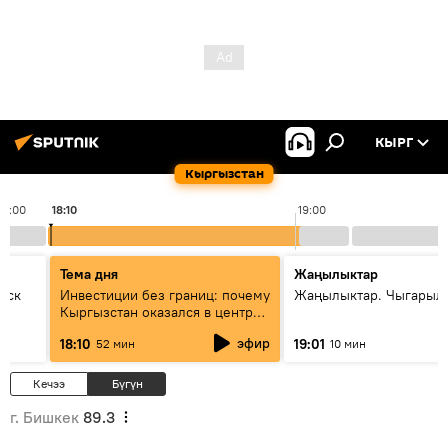
КЫРГ
Кыргызстан
18:00
18:10
19:00
Тема дня
Жаңылыктар
уск
Инвестиции без границ: почему
Жаңылыктар. Чыгарыл
Кыргызстан оказался в центре
внимания бизнеса
эфир
18:10
19:01
52 мин
10 мин
Кечээ
Бүгүн
г. Бишкек
89.3