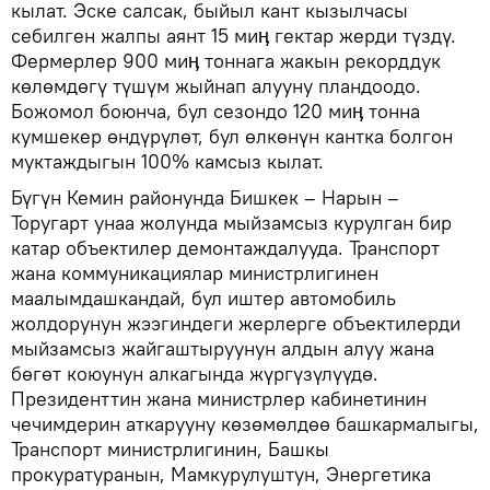
кылат. Эске салсак, быйыл кант кызылчасы
себилген жалпы аянт 15 миӊ гектар жерди түздү.
Фермерлер 900 миӊ тоннага жакын рекорддук
көлөмдөгү түшүм жыйнап алууну пландоодо.
Божомол боюнча, бул сезондо 120 миӊ тонна
кумшекер өндүрүлөт, бул өлкөнүн кантка болгон
муктаждыгын 100% камсыз кылат.
Бүгүн Кемин районунда Бишкек – Нарын –
Торугарт унаа жолунда мыйзамсыз курулган бир
катар объектилер демонтаждалууда. Транспорт
жана коммуникациялар министрлигинен
маалымдашкандай, бул иштер автомобиль
жолдорунун жээгиндеги жерлерге объектилерди
мыйзамсыз жайгаштыруунун алдын алуу жана
бөгөт коюунун алкагында жүргүзүлүүдө.
Президенттин жана министрлер кабинетинин
чечимдерин аткарууну көзөмөлдөө башкармалыгы,
Транспорт министрлигинин, Башкы
прокуратуранын, Мамкурулуштун, Энергетика