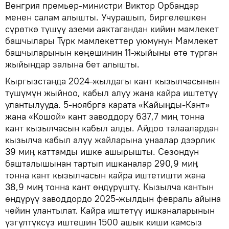
Венгрия премьер-министри Виктор Орбандар
менен салам алышты. Учурашып, биргелешкен
сүрөткө түшүү аземи аяктагандан кийин мамлекет
башчылары Түрк мамлекеттер уюмунун Мамлекет
башчыларынын кеңешинин 11-жыйыны өтө турган
жыйындар залына бет алышты.
Кыргызстанда 2024-жылдагы кант кызылчасынын
түшүмүн жыйноо, кабыл алуу жана кайра иштетүү
улантылууда. 5-ноябрга карата «Кайыӊды-Кант»
жана «Кошой» кант заводдору 637,7 миң тонна
кант кызылчасын кабыл алды. Айдоо талаалардан
кызылча кабыл алуу жайларына унаалар дээрлик
39 миӊ каттамды ишке ашырышты. Сезондун
башталышынан тартып ишканалар 290,9 миӊ
тонна кант кызылчасын кайра иштетишти жана
38,9 миӊ тонна кант өндүрүштү. Кызылча кантын
өндүрүү заводдордо 2025-жылдын февраль айына
чейин улантылат. Кайра иштетүү ишканаларынын
үзгүлтүксүз иштешин 1500 ашык киши камсыз