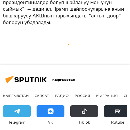
президентиңиздер болуп шайлануу мен үчүн
сыймык”, — деди ал. Трамп шайлоочуларына анын
башкаруусу АКШнын тарыхындагы "алтын доор"
болорун убадалады.
Кыргызстан
КЫРГЫЗСТАН
САЯСАТ
РАДИО
РОССИЯ
МИГРАЦИЯ
СП
Telegram
VK
ТikТоk
Rutube