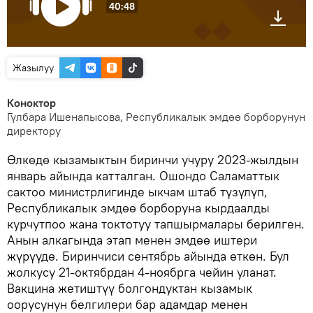
40:48
Жазылуу
Коноктор
Гүлбара Ишенапысова, Республикалык эмдөө борборунун
директору
Өлкөдө кызамыктын биринчи учуру 2023-жылдын
январь айында катталган. Ошондо Саламаттык
сактоо министрлигинде ыкчам штаб түзүлүп,
Республикалык эмдөө борборуна кырдаалды
курчутпоо жана токтотуу тапшырмалары берилген.
Анын алкагында этап менен эмдөө иштери
жүрүүдө. Биринчиси сентябрь айында өткөн. Бул
жолкусу 21-октябрдан 4-ноябрга чейин уланат.
Вакцина жетиштүү болгондуктан кызамык
оорусунун белгилери бар адамдар менен