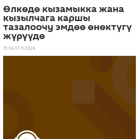
Өлкөдө кызамыкка жана
кызылчага каршы
тазалоочу эмдөө өнөктүгү
жүрүүдө
15:04 01.11.2024