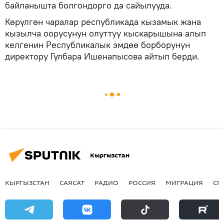
байланышта болгондорго да сайылууда.
Көрүлгөн чаралар республикада кызамык жана
кызылча оорусунун олуттуу кыскарышына алып
келгенин Республикалык эмдөө борборунун
директору Гүлбара Ишенапысова айтып берди.
Кыргызстан
КЫРГЫЗСТАН
САЯСАТ
РАДИО
РОССИЯ
МИГРАЦИЯ
СП