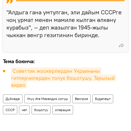
"Алдыга гана умтулган, эли дайым СССРге
чоң урмат менен мамиле кылган өлкөнү
курабыз", — деп жазылган 1945-жылы
чыккан венгр гезитинин биринде.
Тема боюнча:
Советтик жоокерлердин Украинаны 
гитлерчилерден толук бошотушу. Тарыхый 
видео
Дүйнөдө
Улуу Ата Мекендик согуш
Венгрия
Будапешт
СССР
чеп
бошотуу
операция