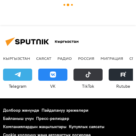
Кыргызстан
КЫРГЫЗСТАН
САЯСАТ
РАДИО
РОССИЯ
МИГРАЦИЯ
СП
Telegram
VK
ТikТоk
Rutube
Долбоор жөнүндө
Пайдалануу эрежелери
Байланыш үчүн
Пресс-релиздер
Компаниялардын жаңылыктары
Купуялык саясаты
Cookie колдонуу жана автоматтык логирлөө