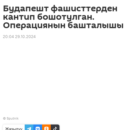
Будапешт фашисттерден
кантип бошотулган.
Операциянын башталышы
20:04 29.10.2024
©
Sputnik
Жазылуу