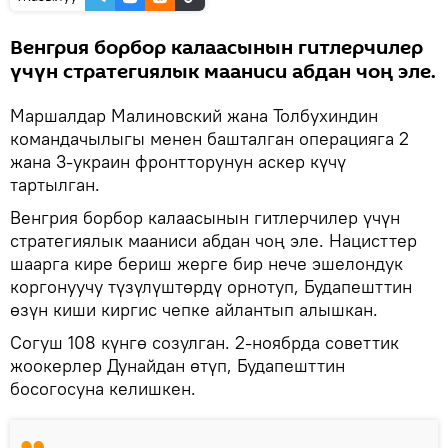
Венгрия борбор калаасынын гитлерчилер
үчүн стратегиялык мааниси абдан чоң эле.
Маршалдар Малиновский жана Толбухиндин
командачылыгы менен башталган операцияга 2
жана 3-украин фронтторунун аскер күчү
тартылган.
Венгрия борбор калаасынын гитлерчилер үчүн
стратегиялык мааниси абдан чоң эле. Нацисттер
шаарга кире бериш жерге бир нече эшелондук
коргонуучу түзүлүштөрдү орнотуп, Будапешттин
өзүн киши киргис чепке айлантып алышкан.
Согуш 108 күнгө созулган. 2-ноябрда советтик
жоокерлер Дунайдан өтүп, Будапешттин
босогосуна келишкен.