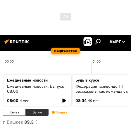
КЫРГ
Кыргызстан
00:00
01:00
Ежедневные новости
Будь в курсе
Ежедневные новости. Выпуск
Федерация тхэквондо ITF
08:00
рассказала, как команда ста
жертвой мошенников
08:00
08:04
4 мин
40 мин
Кечээ
Бүгүн
Эфирге
г. Бишкек
89.3