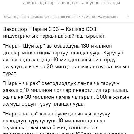
алкагында төрт заводдун капсуласын салды
© Фото / пресс-служба кабинета министров КР / Эргеш Жусубалиев
Заводдор "Нарын СЭЗ — Кашкар СЭЗ"
индустриялык паркында жайгаштырылат.
"Нарын Шумкар" автозаводуна 130 миллион
доллар инвестиция тартуу пландалууда. Курулуш
аяктаганда заводдо 10 миңден ашык иш орду
түзүлүп, жылына 20 миңден ашык автоунаа чыгып
турат.
"Нарын чырак" светодиоддук лампа чыгаруучу
заводго 10 миллион доллар инвестиция тартылып,
жылына 30 миллион лампа чыгарып, 200гө жакын
жумуш ордун түзүү пландалууда.
"Нарын кагаз" кагаз буюмдарын чыгаруучу
заводдун курулушуна 10 миллион доллар
жумшалат, жылына 6 миң тонна кагаз