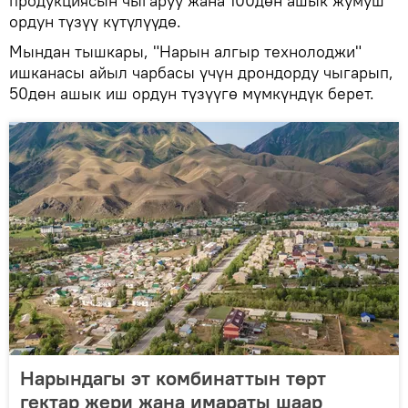
продукциясын чыгаруу жана 100дөн ашык жумуш
ордун түзүү күтүлүүдө.
Мындан тышкары, "Нарын алгыр технолоджи"
ишканасы айыл чарбасы үчүн дрондорду чыгарып,
50дөн ашык иш ордун түзүүгө мүмкүндүк берет.
Нарындагы эт комбинаттын төрт
гектар жери жана имараты шаар