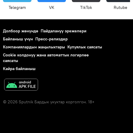
Telegram
VK
ТikТоk
Rutube
Долбоор жөнүндө
Пайдалануу эрежелери
Байланыш үчүн
Пресс-релиздер
Компаниялардын жаңылыктары
Купуялык саясаты
Cookie колдонуу жана автоматтык логирлөө
саясаты
Кайра байланыш
© 2026 Sputnik Бардык укуктар корголгон. 18+