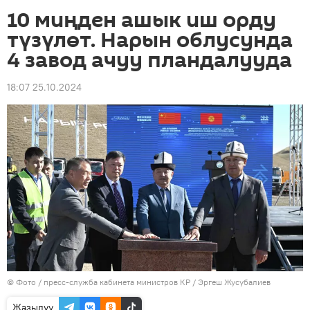
10 миңден ашык иш орду
түзүлөт. Нарын облусунда
4 завод ачуу пландалууда
18:07 25.10.2024
© Фото / пресс-служба кабинета министров КР / Эргеш Жусубалиев
Жазылуу