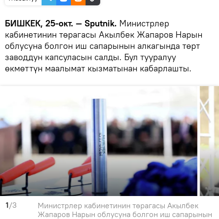
БИШКЕК, 25-окт. — Sputnik.
Министрлер
кабинетинин төрагасы Акылбек Жапаров Нарын
облусуна болгон иш сапарынын алкагында төрт
заводдун капсуласын салды. Бул тууралуу
өкмөттүн маалымат кызматынан кабарлашты.
1
/3
Министрлер кабинетинин төрагасы Акылбек
Жапаров Нарын облусуна болгон иш сапарынын