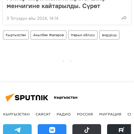
менчигине кайтарылды. Сүрөт
3 Тогуздун айы 2024, 14:14
Кыргызстан
Акылбек Жапаров
Нарын облусу
өндүрүш
Кыргызстан
КЫРГЫЗСТАН
САЯСАТ
РАДИО
РОССИЯ
МИГРАЦИЯ
СП