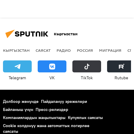
Кыргызстан
КЫРГЫЗСТАН
САЯСАТ
РАДИО
РОССИЯ
МИГРАЦИЯ
СП
Telegram
VK
ТikТоk
Rutube
Долбоор жөнүндө
Пайдалануу эрежелери
Байланыш үчүн
Пресс-релиздер
Компаниялардын жаңылыктары
Купуялык саясаты
Cookie колдонуу жана автоматтык логирлөө
саясаты