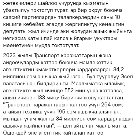
жетекчилери шайлоо учурунда кызматын
убактылуу токтотуп турат. ар бир округ боюнча
саясий партиялардан талапкерлердин саны 10
кишиге көбөйөт. эгерде жергиликтүү кеңештин
депутаты жыл ичинде эки жолудан ашык жыйынга
негизсиз катышпай калса ыйгарым укуктары
мөөнөтүнөн мурда токтотулат.
2023-жылы Транспорт каражаттарын жана
айдоочуларды каттоо боюнча мамлекеттик
агенттиктин кызматкерлери кардарлардан 34,2
миллион сом ашыкча жыйнаган. Бул тууралуу Эсеп
палатасынан билдиришти. Маалыматка ылайык,
агенттикте жыл ичинде 552 миң унаа катталса,
анын ичинен 133 миңи биринчи жолу катталган.
"Транспорт каражаттарын каттоо үчүн 264 сом,
атайын техника үчүн 195 сом ашыкча алынган,
мындан улам жалпы 34 миллион сом кардарлардан
ашыкча жыйналган", — деп айтылат маалыматта.
Ошондой эле агенттик кайталап каттоо