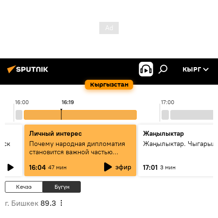
КЫРГ
Кыргызстан
16:00
16:19
17:00
Личный интерес
Жаңылыктар
уск
Почему народная дипломатия
Жаңылыктар. Чыгарыл
становится важной частью
международного
эфир
16:04
17:01
47 мин
3 мин
сотрудничества
Кечээ
Бүгүн
г. Бишкек
89.3