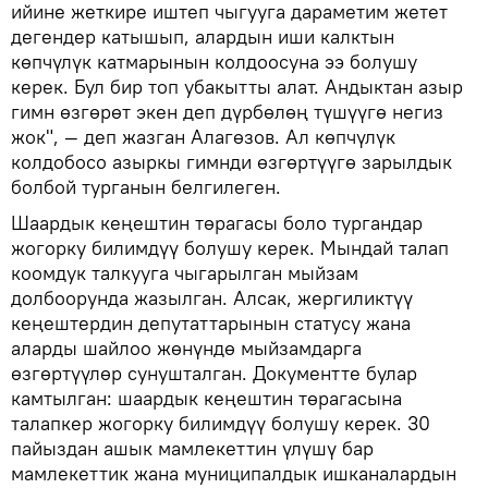
ийине жеткире иштеп чыгууга дараметим жетет
дегендер катышып, алардын иши калктын
көпчүлүк катмарынын колдоосуна ээ болушу
керек. Бул бир топ убакытты алат. Андыктан азыр
гимн өзгөрөт экен деп дүрбөлөң түшүүгө негиз
жок", — деп жазган Алагөзов. Ал көпчүлүк
колдобосо азыркы гимнди өзгөртүүгө зарылдык
болбой турганын белгилеген.
Шаардык кеңештин төрагасы боло тургандар
жогорку билимдүү болушу керек. Мындай талап
коомдук талкууга чыгарылган мыйзам
долбоорунда жазылган. Алсак, жергиликтүү
кеңештердин депутаттарынын статусу жана
аларды шайлоо жөнүндө мыйзамдарга
өзгөртүүлөр сунушталган. Документте булар
камтылган: шаардык кеңештин төрагасына
талапкер жогорку билимдүү болушу керек. 30
пайыздан ашык мамлекеттин үлүшү бар
мамлекеттик жана муниципалдык ишканалардын