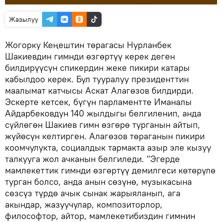
Жазылуу
Жогорку Кеңештин төрагасы Нурланбек
Шакиевдин гимнди өзгөртүү керек деген
билдирүүсүн спикердин жеке пикири катары
кабылдоо керек. Бул тууралуу президенттин
маалымат катчысы Аскат Алагөзов билдирди.
Эскерте кетсек, бүгүн парламентте Иманалы
Айдарбековдун 140 жылдыгы белгиленип, анда
сүйлөгөн Шакиев гимн өзгөрө турганын айтып,
жүйөсүн келтирген. Алагөзов төраганын пикири
коомчулукта, социалдык тармакта азыр эле кызуу
талкууга жол ачканын белгиледи. "Эгерде
мамлекеттик гимнди өзгөртүү демилгеси көтөрүлө
турган болсо, анда анын сөзүнө, музыкасына
сөзсүз түрдө ачык сынак жарыяланып, ага
акындар, жазуучулар, композиторлор,
философтор, айтор, мамлекетибиздин гимнин