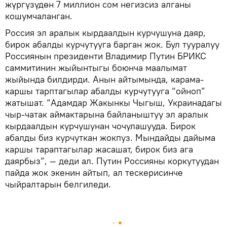
жүргүзүдөн 7 миллион сом негизсиз алганы
кошумчаланган.
Россия эл аралык кырдаалдын курчушуна даяр,
бирок абалды курчутууга барган жок. Бул тууралуу
Россиянын президенти Владимир Путин БРИКС
саммитинин жыйынтыгы боюнча маалымат
жыйында билдирди. Анын айтымында, карама-
каршы тарптагылар абалды курчутууга “ойноп”
жатышат. “Адамдар Жакынкы Чыгыш, Украинадагы
чыр-чатак аймактарына байланыштуу эл аралык
кырдаалдын курчушунан чочулашууда. Бирок
абалды биз курчуткан жокпуз. Мындайды дайыма
каршы тараптагылар жасашат, бирок биз ага
даярбыз”, — деди ал. Путин Россияны коркутуудан
пайда жок экенин айтып, ал тескерисинче
чыйралтарын белгиледи.