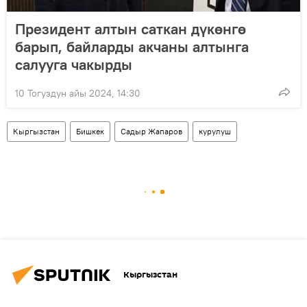
Президент алтын саткан дүкөнгө
барып, байларды акчаны алтынга
салууга чакырды
10 Тогуздун айы 2024, 14:30
Кыргызстан
Бишкек
Садыр Жапаров
курулуш
Кыргызстан