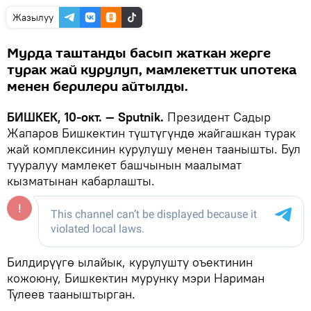
Жазылуу
Мурда таштанды басып жаткан жерге
турак жай курулуп, мамлекеттик ипотека
менен берилери айтылды.
БИШКЕК, 10-окт. — Sputnik.
Президент Садыр
Жапаров Бишкектин түштүгүндө жайгашкан турак
жай комплексинин курулушу менен таанышты. Бул
тууралуу мамлекет башчынын маалымат
кызматынан кабарлашты.
Билдирүүгө ылайык, курулушту оъектинин
кожоюну, Бишкектин мурунку мэри Нариман
Түлеев тааныштырган.