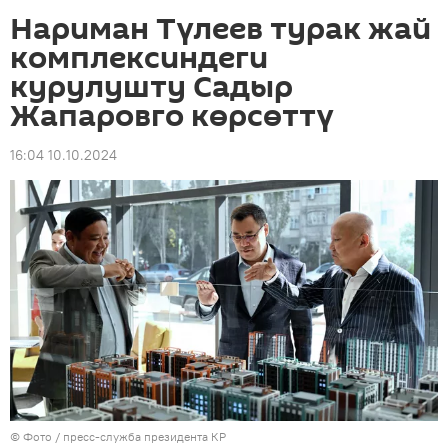
Нариман Түлеев турак жай
комплексиндеги
курулушту Садыр
Жапаровго көрсөттү
16:04 10.10.2024
© Фото / пресс-служба президента КР