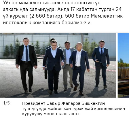
Үйлөр мамлекеттик-жеке өнөктөштүктүн
алкагында салынууда. Анда 17 кабаттан турган 24
үй курулат (2 660 батир). 500 батир Мамлекеттик
ипотекалык компанияга берилмекчи.
1
/5
Президент Садыр Жапаров Бишкектин
түштүгүндө жайгашкан турак жай комплексинин
курулушу менен таанышты