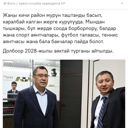
© Фото / пресс-служба президента КР
Жаңы кичи район мурун таштанды басып,
каралбай калган жерге курулууда. Мындан
тышкары, бул жерде соода борборлору, балдар
жана спорт аянтчалары, футбол талаасы, теннис
аянтчасы жана бала бакчалар пайда болот.
Долбоор 2028-жылы аяктай турганы айтылды.