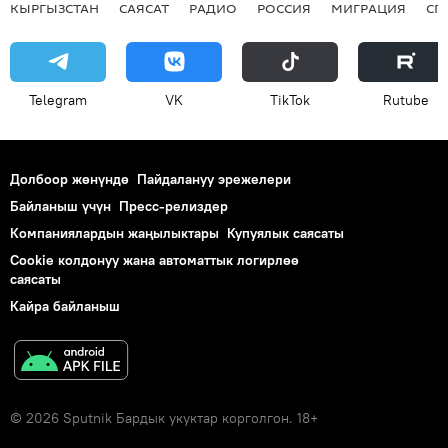
КЫРГЫЗСТАН
САЯСАТ
РАДИО
РОССИЯ
МИГРАЦИЯ
СП
Telegram
VK
ТikТоk
Rutube
Долбоор жөнүндө
Пайдалануу эрежелери
Байланыш үчүн
Пресс-релиздер
Компаниялардын жаңылыктары
Купуялык саясаты
Cookie колдонуу жана автоматтык логирлөө
саясаты
Кайра байланыш
© 2026 Sputnik Бардык укуктар корголгон. 18+