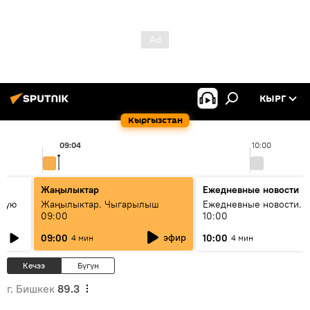
КЫРГ
Кыргызстан
09:04
10:00
Жаңылыктар
Ежедневные новости
овую
Жаңылыктар. Чыгарылыш
Ежедневные новости. 
09:00
10:00
эфир
09:00
10:00
4 мин
4 мин
Кечээ
Бүгүн
г. Бишкек
89.3