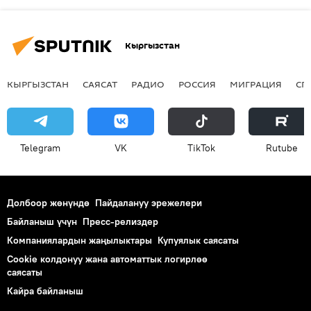
Кыргызстан
КЫРГЫЗСТАН
САЯСАТ
РАДИО
РОССИЯ
МИГРАЦИЯ
СП
Telegram
VK
ТikТоk
Rutube
Долбоор жөнүндө
Пайдалануу эрежелери
Байланыш үчүн
Пресс-релиздер
Компаниялардын жаңылыктары
Купуялык саясаты
Cookie колдонуу жана автоматтык логирлөө
саясаты
Кайра байланыш