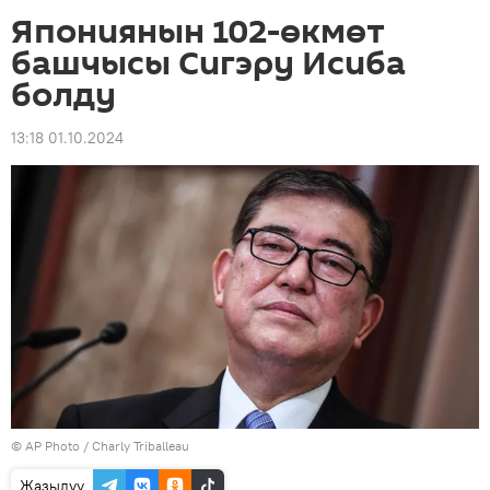
Япониянын 102-өкмөт
башчысы Сигэру Исиба
болду
13:18 01.10.2024
©
AP Photo
/ Charly Triballeau
Жазылуу