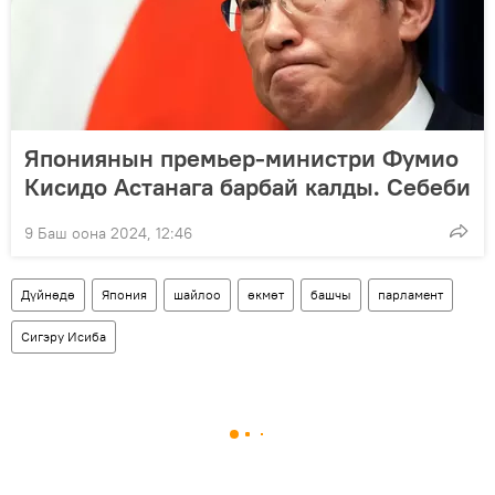
Япониянын премьер-министри Фумио
Кисидо Астанага барбай калды. Себеби
9 Баш оона 2024, 12:46
Дүйнөдө
Япония
шайлоо
өкмөт
башчы
парламент
Сигэру Исиба