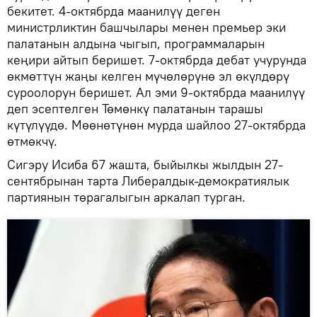
бекитет. 4-октябрда маанилүү деген
министрликтин башчылары менен премьер эки
палатанын алдына чыгып, программаларын
кеңири айтып беришет. 7-октябрда дебат учурунда
өкмөттүн жаңы келген мүчөлөрүнө эл өкүлдөрү
суроолорун беришет. Ал эми 9-октябрда маанилүү
деп эсептелген Төмөнкү палатанын тарашы
күтүлүүдө. Мөөнөтүнөн мурда шайлоо 27-октябрда
өтмөкчү.
Сигэру Исиба 67 жашта, быйылкы жылдын 27-
сентябрынан тарта Либералдык-демократиялык
партиянын төрагалыгын аркалап турган.