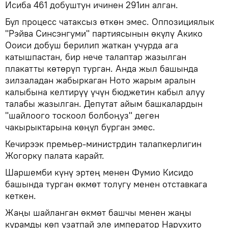
Исиба 461 добуштун ичинен 291ин алган.
Бул процесс чатаксыз өткөн эмес. Оппозициялык
"Рэйва Синсэнгуми" партиясынын өкүлү Акико
Ооиси добуш берилип жаткан учурда ага
катышпастан, бир нече талаптар жазылган
плакатты көтөрүп турган. Анда жыл башында
зилзаладан жабыркаган Ното жарым аралын
калыбына келтирүү үчүн бюджетин кабыл алуу
талабы жазылган. Депутат айым башкалардын
"шайлоого тоскоол болбоңуз" деген
чакырыктарына көңүл бурган эмес.
Кечирээк премьер-министрдин талапкерлигин
Жогорку палата карайт.
Шаршемби күнү эртең менен Фумио Кисидо
башында турган өкмөт толугу менен отставкага
кеткен.
Жаңы шайланган өкмөт башчы менен жаңы
курамды көп узатпай эле император Нарухито