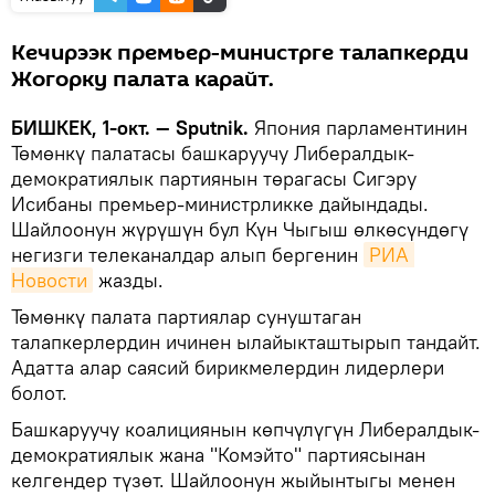
Кечирээк премьер-министрге талапкерди
Жогорку палата карайт.
БИШКЕК, 1-окт. — Sputnik.
Япония парламентинин
Төмөнкү палатасы башкаруучу Либералдык-
демократиялык партиянын төрагасы Сигэру
Исибаны премьер-министрликке дайындады.
Шайлоонун жүрүшүн бул Күн Чыгыш өлкөсүндөгү
негизги телеканалдар алып бергенин
РИА 
Новости
жазды.
Төмөнкү палата партиялар сунуштаган
талапкерлердин ичинен ылайыкташтырып тандайт.
Адатта алар саясий бирикмелердин лидерлери
болот.
Башкаруучу коалициянын көпчүлүгүн Либералдык-
демократиялык жана "Комэйто" партиясынан
келгендер түзөт. Шайлоонун жыйынтыгы менен