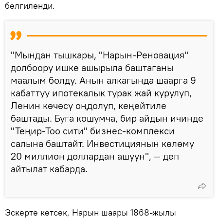
белгиленди.
"Мындан тышкары, "Нарын-Реновация"
долбоору ишке ашырыла баштаганы
маалым болду. Анын алкагында шаарга 9
кабаттуу ипотекалык турак жай курулуп,
Ленин көчөсү оңдолуп, кеңейтиле
баштады. Буга кошумча, бир айдын ичинде
"Теңир-Тоо сити" бизнес-комплекси
салына баштайт. Инвестициянын көлөмү
20 миллион доллардан ашуун", — деп
айтылат кабарда.
Эскерте кетсек, Нарын шаары 1868-жылы