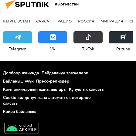
Кыргызстан
КЫРГЫЗСТАН
САЯСАТ
РАДИО
РОССИЯ
МИГРАЦИЯ
СП
Telegram
VK
ТikТоk
Rutube
Долбоор жөнүндө
Пайдалануу эрежелери
Байланыш үчүн
Пресс-релиздер
Компаниялардын жаңылыктары
Купуялык саясаты
Cookie колдонуу жана автоматтык логирлөө
саясаты
Кайра байланыш