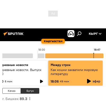
КЫРГ
Кыргызстан
18:00
18:47
едневные новости
Между строк
едневные новости. Выпуск
Как кошки захватили мировую
:00
литературу
эфир
:00
18:06
6 мин
49 мин
Кечээ
Бүгүн
г. Бишкек
89.3