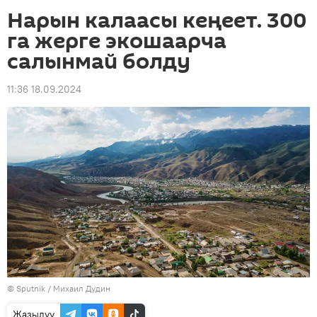
Нарын калаасы кеңеет. 300
га жерге экошаарча
салынмай болду
11:36 18.09.2024
©
Sputnik
/ Михаил Дудин
Жазылуу