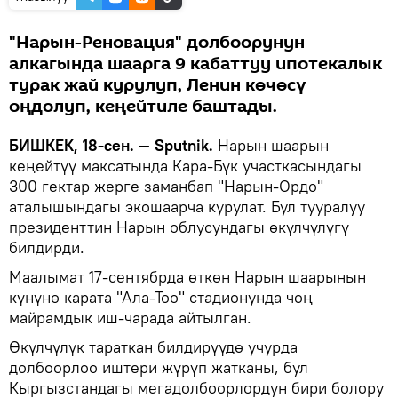
"Нарын-Реновация" долбоорунун
алкагында шаарга 9 кабаттуу ипотекалык
турак жай курулуп, Ленин көчөсү
оңдолуп, кеңейтиле баштады.
БИШКЕК, 18-сен. — Sputnik.
Нарын шаарын
кеңейтүү максатында Кара-Бүк участкасындагы
300 гектар жерге заманбап "Нарын-Ордо"
аталышындагы экошаарча курулат. Бул тууралуу
президенттин Нарын облусундагы өкүлчүлүгү
билдирди.
Маалымат 17-сентябрда өткөн Нарын шаарынын
күнүнө карата "Ала-Тоо" стадионунда чоң
майрамдык иш-чарада айтылган.
Өкүлчүлүк тараткан билдирүүдө учурда
долбоорлоо иштери жүрүп жатканы, бул
Кыргызстандагы мегадолбоорлордун бири болору