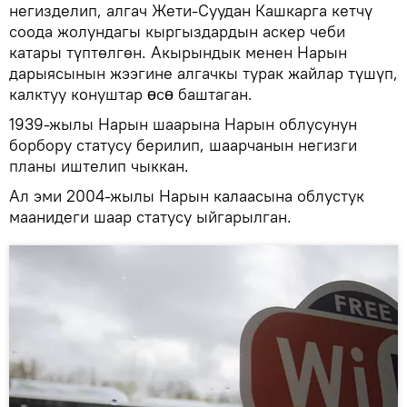
негизделип, алгач Жети-Суудан Кашкарга кетчү
соода жолундагы кыргыздардын аскер чеби
катары түптөлгөн. Акырындык менен Нарын
дарыясынын жээгине алгачкы турак жайлар түшүп,
калктуу конуштар ɵсɵ баштаган.
1939-жылы Нарын шаарына Нарын облусунун
борбору статусу берилип, шаарчанын негизги
планы иштелип чыккан.
Ал эми 2004-жылы Нарын калаасына облустук
маанидеги шаар статусу ыйгарылган.