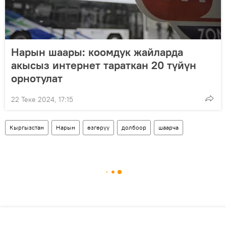
Нарын шаары: коомдук жайларда
акысыз интернет тараткан 20 түйүн
орнотулат
22 Теке 2024, 17:15
Кыргызстан
Нарын
өзгөрүү
долбоор
шаарча