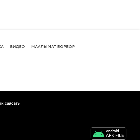
КА
ВИДЕО
МААЛЫМАТ БОРБОР
ык саясаты