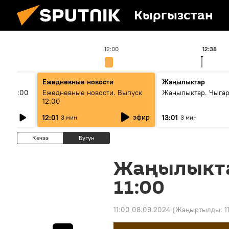
Кыргызстан
12:00
12:38
Ежедневные новости
Жаңылыктар
ыш 11:00
Ежедневные новости. Выпуск
Жаңылыктар. Чыга
12:00
эфир
12:01
13:01
3 мин
3 мин
Кечээ
Бүгүн
Жаңылыкт
11:00
11:00 08.09.2024
(Жаңыртылды:
1