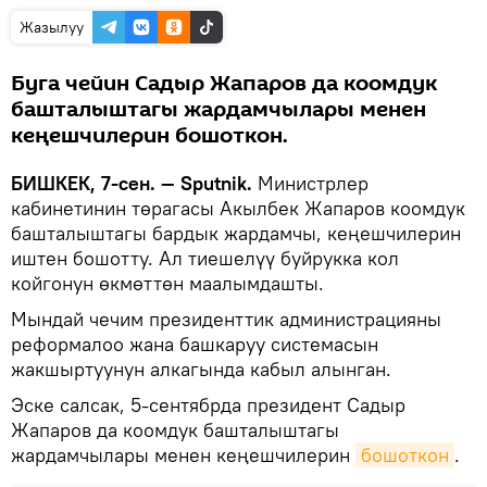
Жазылуу
Буга чейин Садыр Жапаров да коомдук
башталыштагы жардамчылары менен
кеңешчилерин бошоткон.
БИШКЕК, 7-сен. — Sputnik.
Министрлер
кабинетинин төрагасы Акылбек Жапаров коомдук
башталыштагы бардык жардамчы, кеңешчилерин
иштен бошотту. Ал тиешелүү буйрукка кол
койгонун өкмөттөн маалымдашты.
Мындай чечим президенттик администрацияны
реформалоо жана башкаруу системасын
жакшыртуунун алкагында кабыл алынган.
Эске салсак, 5-сентябрда президент Садыр
Жапаров да коомдук башталыштагы
жардамчылары менен кеңешчилерин
бошоткон
.