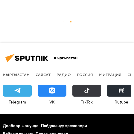
Кыргызстан
КЫРГЫЗСТАН
САЯСАТ
РАДИО
РОССИЯ
МИГРАЦИЯ
СП
Telegram
VK
ТikТоk
Rutube
Долбоор жөнүндө
Пайдалануу эрежелери
Байланыш үчүн
Пресс-релиздер