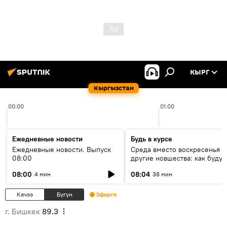
КЫРГ
Кыргызстан
00:00
01:00
Ежедневные новости
Будь в курсе
Ежедневные новости. Выпуск
Среда вместо воскресенья и
08:00
другие новшества: как будут
проходить выборы в КР?
08:00
08:04
4 мин
38 мин
Кечээ
Бүгүн
Эфирге
г. Бишкек
89.3