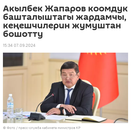
Акылбек Жапаров коомдук
башталыштагы жардамчы,
кеңешчилерин жумуштан
бошотту
15:34 07.09.2024
© Фото / пресс-служба кабинета министров КР