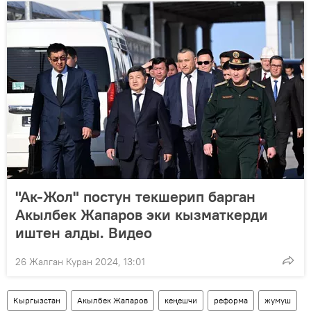
"Ак-Жол" постун текшерип барган
Акылбек Жапаров эки кызматкерди
иштен алды. Видео
26 Жалган Куран 2024, 13:01
Кыргызстан
Акылбек Жапаров
кеңешчи
реформа
жумуш