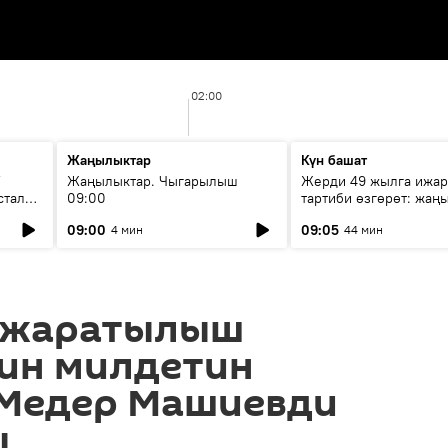
02:00
Жаңылыктар
Күн башат
F
Жаңылыктар. Чыгарылыш
Жерди 49 жылга ижар
стала
09:00
тартиби өзгөрөт: жаңы
эмнени көздөйт?
09:00
09:05
4 мин
44 мин
 жаратылыш
ин милдетин
 Медер Машиевди
ы