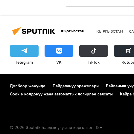
Кыргызстан
КЫРГЫЗСТАН
СА
Telegram
VK
ТikТоk
Rutub
Долбоор жөнүндө
Пайдалануу эрежелери
Байланыш үчү
Cookie колдонуу жана автоматтык логирлөө саясаты
Кайра
© 2026 Sputnik Бардык укуктар корголгон. 18+