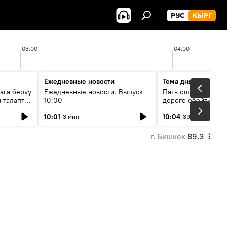
РУС
КЫРГ
03:00
04:00
Ежедневные новости
Тема дня
ага берүү
Ежедневные новости. Выпуск
Пять ошибок котор
 талаптар
10:00
дорого обойтись п
жилья
10:01
10:04
3 мин
39 мин
г. Бишкек
89.3