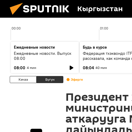
Кыргызстан
00:00
01:00
Ежедневные новости
Будь в курсе
Ежедневные новости. Выпуск
Федерация тхэквондо IT
08:00
рассказала, как команда 
жертвой мошенников
08:00
08:04
4 мин
40 мин
Кечээ
Бүгүн
Эфирге
Президент
министрин
аткарууга
дайындад