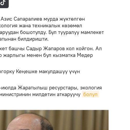
.
Азис Сапаралиев мурда жүктөлгөн
кология жана техникалык көзөмөл
аруудан бошотулду. Бул тууралуу мамлекет
атынан билдиришти.
кет башчы Садыр Жапаров кол койгон. Ал
р жарлыгы менен бул кызматка Медер
огорку Кеңешке макулдашуу үчүн
2-июлда Жаратылыш ресурстары, экология
министринин милдетин аткаруучу
болуп 