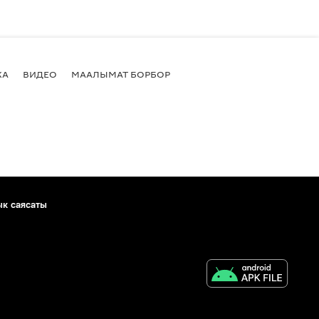
КА
ВИДЕО
МААЛЫМАТ БОРБОР
ык саясаты