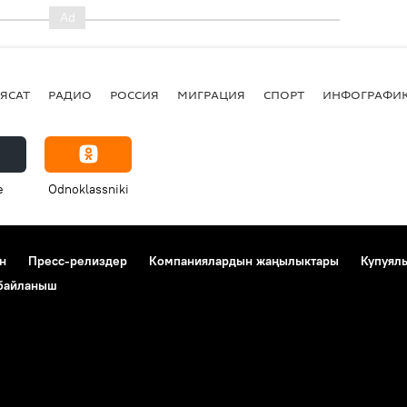
ЯСАТ
РАДИО
РОССИЯ
МИГРАЦИЯ
СПОРТ
ИНФОГРАФИ
e
Odnoklassniki
н
Пресс-релиздер
Компаниялардын жаңылыктары
Купуял
 байланыш