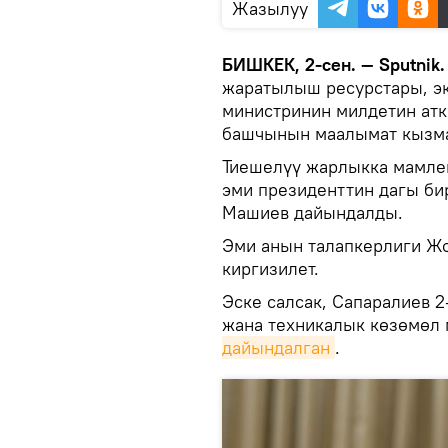
Жазылуу
БИШКЕК, 2-сен. — Sputnik
жаратылыш ресурстары, э
министринин милдетин атк
башчынын маалымат кызм
Тиешелүү жарлыкка мамле
эми президенттин дагы би
Машиев дайындалды.
Эми анын талапкерлиги Ж
киргизилет.
Эске салсак, Сапаралиев 
жана техникалык көзөмөл 
дайындалган
.