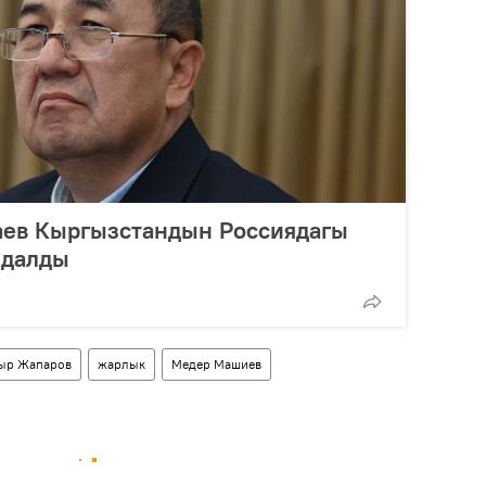
аев Кыргызстандын Россиядагы
ндалды
ыр Жапаров
жарлык
Медер Машиев