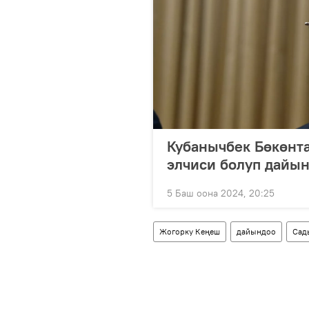
Кубанычбек Бөкөнт
элчиси болуп дайы
5 Баш оона 2024, 20:25
Жогорку Кеңеш
дайындоо
Сад