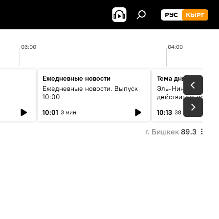
РУС
КЫРГ
03:00
04:00
Ежедневные новости
Тема дня
Ежедневные новости. Выпуск
Эль-Ниньо, жара и 
10:00
действительно вли
 өнүгүү
погоду в Кыргызст
10:01
10:13
3 мин
38 мин
г. Бишкек
89.3