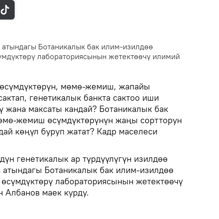
в атындагы Ботаникалык бак илим-изилдөө
үмдүктөрү лабораториясынын жетектөөчү илимий
 өсүмдүктөрүн, мөмө-жемиш, жапайы
актап, генетикалык банкта сактоо иши
ү жана максаты кандай? Ботаникалык бак
мөмө-жемиш өсүмдүктөрүнүн жаңы сортторун
дай көңүл буруп жатат? Кадр маселеси
дүн генетикалык ар түрдүүлүгүн изилдөө
в атындагы Ботаникалык бак илим-изилдөө
 өсүмдүктөрү лабораториясынын жетектөөчү
 Албанов маек курду.