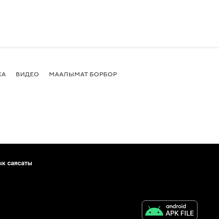
КА
ВИДЕО
МААЛЫМАТ БОРБОР
ык саясаты