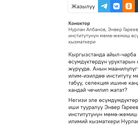
Жазылуу
Коноктор
Нурлан Албанов, Энвер Гарее
институтунун мөмө-жемиш өс
кызматкери
Кыргызстанда айыл-чарба
өсүмдүктөрдүн уруктарын с
жүрүүдө. Анын маанилүлүг
илим-изилдөө институту 
табуу, селекция ишине кан
кандай чечилип жатат?
Негизи эле өсүмдүмдүктөр
иши тууралуу Энвер Гарее
институтунун мөмө-жемиш
илимий кызматкери Нурлан