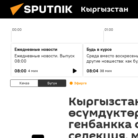
Кыргызстан
00:00
01:00
Ежедневные новости
Будь в курсе
Ежедневные новости. Выпуск
Среда вместо воскресень
08:00
другие новшества: как бу
проходить выборы в КР?
08:00
08:04
4 мин
38 мин
Кечээ
Бүгүн
Эфирге
Кыргызста
өсүмдүктө
генбанкка 
селекция,