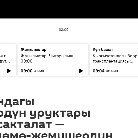
02:00
Жаңылыктар
Күн башат
я и
Жаңылыктар. Чыгарылыш
Кыргызстандагы боор
дут
09:00
трансплантациясы:
жетишкендиктер жана
09:00
09:04
4 мин
46 мин
келечеги
ндагы
рдүн уруктары
сакталат —
 мөмө-жемишердин