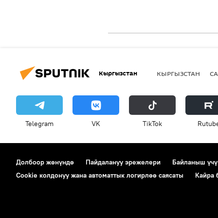
Кыргызстан
КЫРГЫЗСТАН
СА
Telegram
VK
ТikТоk
Rutub
Долбоор жөнүндө
Пайдалануу эрежелери
Байланыш үчү
Cookie колдонуу жана автоматтык логирлөө саясаты
Кайра