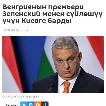
Венгриянын премьери
Зеленский менен сүйлөшүү
үчүн Киевге барды
17:25 02.07.2024
©
AFP
/ ATTILA KISBENEDEK
Жазылуу