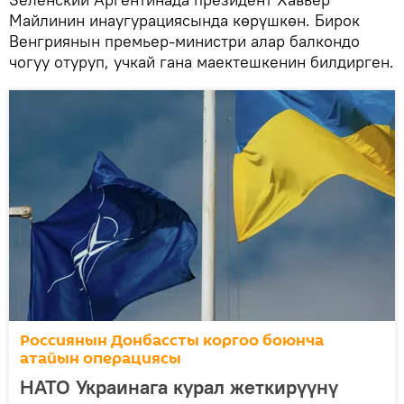
Майлинин инаугурациясында көрүшкөн. Бирок
Венгриянын премьер-министри алар балкондо
чогуу отуруп, учкай гана маектешкенин билдирген.
Россиянын Донбассты коргоо боюнча
атайын операциясы
НАТО Украинага курал жеткирүүнү