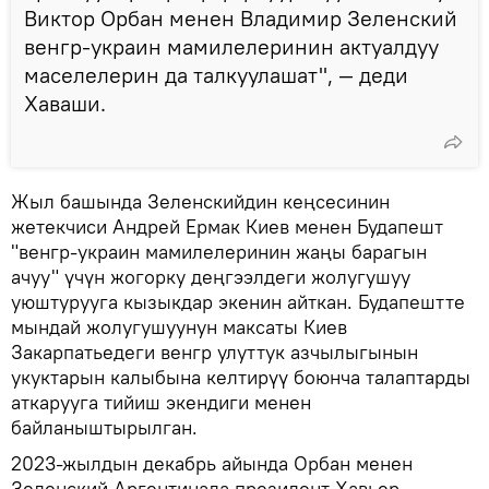
Виктор Орбан менен Владимир Зеленский
венгр-украин мамилелеринин актуалдуу
маселелерин да талкуулашат", — деди
Хаваши.
Жыл башында Зеленскийдин кеңсесинин
жетекчиси Андрей Ермак Киев менен Будапешт
"венгр-украин мамилелеринин жаңы барагын
ачуу" үчүн жогорку деңгээлдеги жолугушуу
уюштурууга кызыкдар экенин айткан. Будапештте
мындай жолугушуунун максаты Киев
Закарпатьедеги венгр улуттук азчылыгынын
укуктарын калыбына келтирүү боюнча талаптарды
аткарууга тийиш экендиги менен
байланыштырылган.
2023-жылдын декабрь айында Орбан менен
Зеленский Аргентинада президент Хавьер