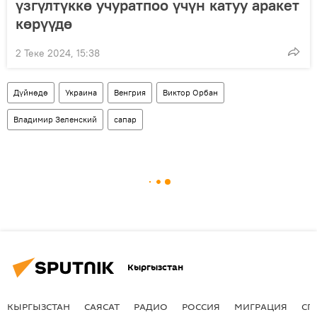
үзгүлтүккө учуратпоо үчүн катуу аракет
көрүүдө
2 Теке 2024, 15:38
Дүйнөдө
Украина
Венгрия
Виктор Орбан
Владимир Зеленский
сапар
Кыргызстан
КЫРГЫЗСТАН
САЯСАТ
РАДИО
РОССИЯ
МИГРАЦИЯ
СП