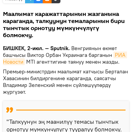
Маалымат каражаттарынын жазганына
караганда, талкуунун темаларынын бири
тынчтык орнотуу мүмкүнчүлүгү
болмокчу.
БИШКЕК, 2-июл. — Sputnik.
Венгриянын өкмөт
башчысы Виктор Орбан Украинага барганын
РИА 
Новости
MTI агенттигине таянуу менен жазды.
Премьер-министрдин маалымат катчысы Берталан
Хавасинин билдиргенине караганда, саясатчы
Владимир Зеленский менен сүйлөшүүлөрдү
жүргүзөт.
"Талкуунун эң маанилүү темасы тынчтык
орнотуу мүмкүнчүлүгү тууралуу болмокчу.