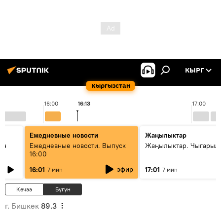
КЫРГ
Кыргызстан
16:00
16:13
17:00
Ежедневные новости
Жаңылыктар
ан
Ежедневные новости. Выпуск
Жаңылыктар. Чыгарыл
16:00
эфир
16:01
17:01
7 мин
7 мин
Кечээ
Бүгүн
г. Бишкек
89.3