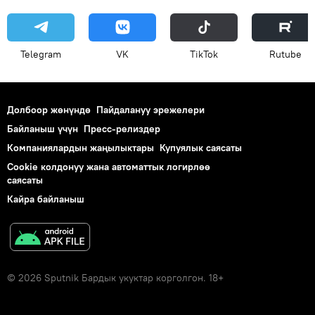
Telegram
VK
ТikТоk
Rutube
Долбоор жөнүндө
Пайдалануу эрежелери
Байланыш үчүн
Пресс-релиздер
Компаниялардын жаңылыктары
Купуялык саясаты
Cookie колдонуу жана автоматтык логирлөө
саясаты
Кайра байланыш
© 2026 Sputnik Бардык укуктар корголгон. 18+