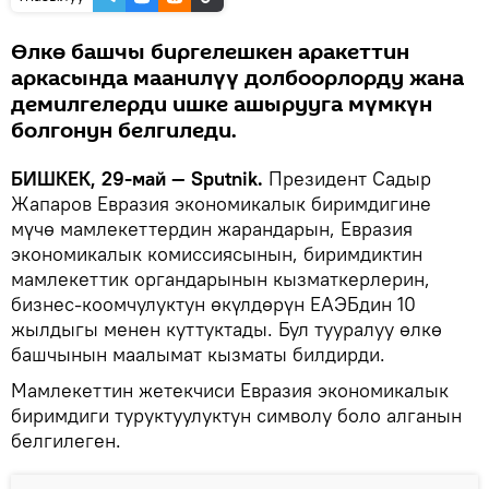
Өлкө башчы биргелешкен аракеттин
аркасында маанилүү долбоорлорду жана
демилгелерди ишке ашырууга мүмкүн
болгонун белгиледи.
БИШКЕК, 29-май — Sputnik.
Президент Садыр
Жапаров Евразия экономикалык биримдигине
мүчө мамлекеттердин жарандарын, Евразия
экономикалык комиссиясынын, биримдиктин
мамлекеттик органдарынын кызматкерлерин,
бизнес-коомчулуктун өкүлдөрүн ЕАЭБдин 10
жылдыгы менен куттуктады. Бул тууралуу өлкө
башчынын маалымат кызматы билдирди.
Мамлекеттин жетекчиси Евразия экономикалык
биримдиги туруктуулуктун символу боло алганын
белгилеген.