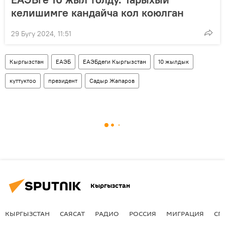
келишимге кандайча кол коюлган
29 Бугу 2024, 11:51
Кыргызстан
ЕАЭБ
ЕАЭБдеги Кыргызстан
10 жылдык
куттуктоо
президент
Садыр Жапаров
Кыргызстан
КЫРГЫЗСТАН
САЯСАТ
РАДИО
РОССИЯ
МИГРАЦИЯ
СП