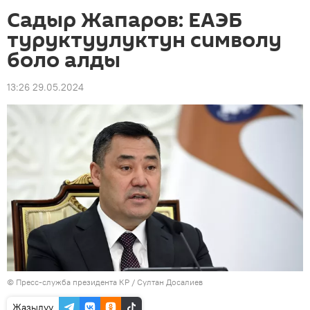
Садыр Жапаров: ЕАЭБ
туруктуулуктун символу
боло алды
13:26 29.05.2024
©
Пресс-служба президента КР / Султан Досалиев
Жазылуу