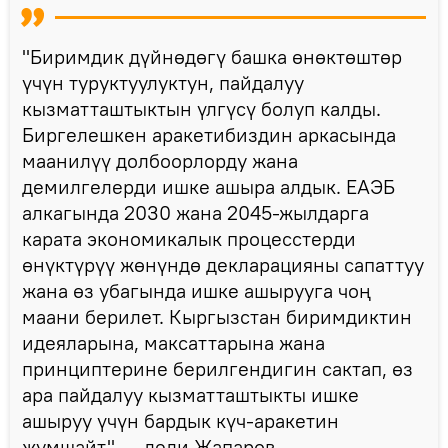
"Биримдик дүйнөдөгү башка өнөктөштөр
үчүн туруктуулуктун, пайдалуу
кызматташтыктын үлгүсү болуп калды.
Биргелешкен аракетибиздин аркасында
маанилүү долбоорлорду жана
демилгелерди ишке ашыра алдык. ЕАЭБ
алкагында 2030 жана 2045-жылдарга
карата экономикалык процесстерди
өнүктүрүү жөнүндө декларацияны сапаттуу
жана өз убагында ишке ашырууга чоң
маани берилет. Кыргызстан биримдиктин
идеяларына, максаттарына жана
принциптерине берилгендигин сактап, өз
ара пайдалуу кызматташтыкты ишке
ашыруу үчүн бардык күч-аракетин
жумшайт", — деди Жапаров.