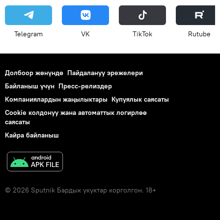
Telegram
VK
ТikТоk
Rutube
Долбоор жөнүндө
Пайдалануу эрежелери
Байланыш үчүн
Пресс-релиздер
Компаниялардын жаңылыктары
Купуялык саясаты
Cookie колдонуу жана автоматтык логирлөө
саясаты
Кайра байланыш
© 2026 Sputnik Бардык укуктар корголгон. 18+