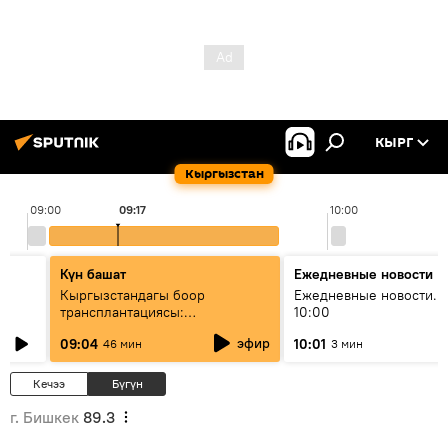
КЫРГ
Кыргызстан
09:00
09:17
10:00
Күн башат
Ежедневные новости
Кыргызстандагы боор
Ежедневные новости. 
трансплантациясы:
10:00
жетишкендиктер жана өнүгүү
эфир
09:04
10:01
46 мин
3 мин
келечеги
Кечээ
Бүгүн
г. Бишкек
89.3