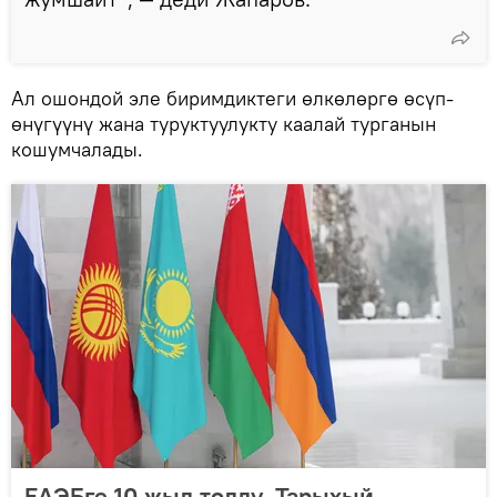
Ал ошондой эле биримдиктеги өлкөлөргө өсүп-
өнүгүүнү жана туруктуулукту каалай турганын
кошумчалады.
ЕАЭБге 10 жыл толду. Тарыхый