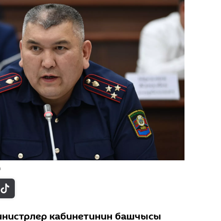
а
инистрлер кабинетинин башчысы