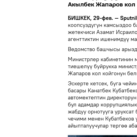
Акылбек Жапаров кол 
БИШКЕК, 29-фев. — Sputni
коопсуздугун камсыздоо
жетекчиси Азамат Исраило
агенттиктин ишенимдүү ма
Ведомство башчысы арызд
Министрлер кабинетинин м
тиешелүү буйрукка минист
Жапаров кол койгонун бел
Эскерте кетсек, буга че
басары Канатбек Кубатбек
автомектептин директору
бул адамдар коррупциялык
жабдуу орнотууга уруксат 
чечими менен Кубатбеков у
айыпталуучулар тергөө аб