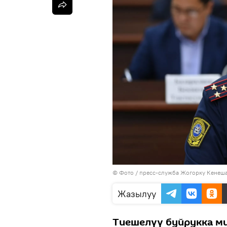
© Фото / пресс-служба Жогорку Кенеш
Жазылуу
Тиешелүү буйрукка м