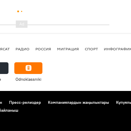
ЯСАТ
РАДИО
РОССИЯ
МИГРАЦИЯ
СПОРТ
ИНФОГРАФИ
e
Odnoklassniki
н
Пресс-релиздер
Компаниялардын жаңылыктары
Купуял
 байланыш