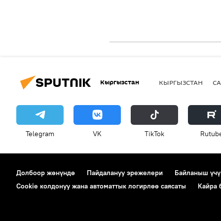
Кыргызстан
КЫРГЫЗСТАН
СА
Telegram
VK
ТikТоk
Rutub
Долбоор жөнүндө
Пайдалануу эрежелери
Байланыш үчү
Cookie колдонуу жана автоматтык логирлөө саясаты
Кайра