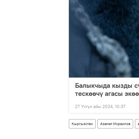
Балыкчыда кызды сү
тескөөчү агасы экө
27 Үчтүн айы 2024, 10:37
Кыргызстан
Азамат Исраилов