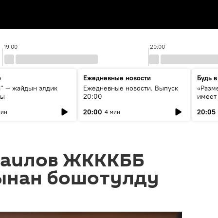
19:00
20:00
р
Ежедневные новости
Будь в
а" — жайдын элдик
Ежедневные новости. Выпуск
«Разме
сы
20:00
имеет
экспер
20:00
20:05
мин
4 мин
Росси
образ
раилов ЖКККББ
ынан бошотулду