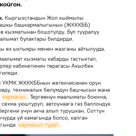
койгон.
k.
Кыргызстандын Жол кыймылы
 башкы башкармалыгынын (ЖКККББ)
в кызматынан бошотулду. Бул тууралуу
алымат булактары билдирди.
ы өз ыктыяры менен жазганы айтылууда.
аалымат кызматы кабарды тастыктап,
рлер кабинетинин төрагасы Акылбек
гиледи.
йин УКМК ЖКККББнын жетекчисинин орун
овду, техникалык бөлүмдүн башчысын жана
н
кармаган
. Тергөөнүн маалыматы боюнча,
 сехма уюштуруп, автоунаага газ баллондук
бергени үчүн акча алып турушкан. Соттун
чурда үй камагында болсо, калган
агында
кармалып турат
.