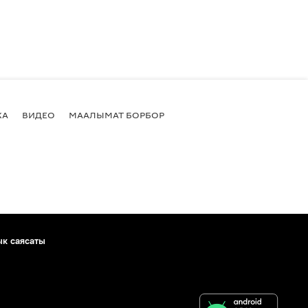
КА
ВИДЕО
МААЛЫМАТ БОРБОР
ык саясаты