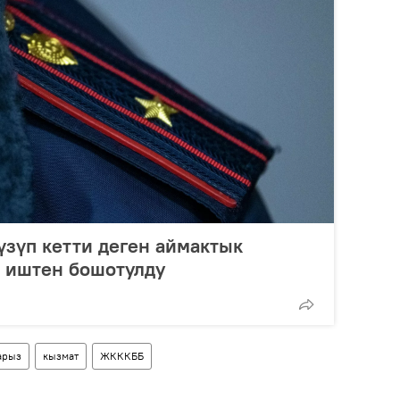
зүп кетти деген аймактык
ө иштен бошотулду
арыз
кызмат
ЖКККББ