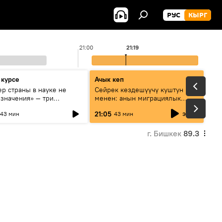
РУС
КЫРГ
21:00
21:19
 курсе
Ачык кеп
р страны в науке не
Сейрек кездешүүчү куштун изи
 значения» — три
менен: анын миграциялык
та о сотрудничестве
жолу эмнеден кабар берет?
эфир
21:05
43 мин
43 мин
и и Кыргызстана в
овании и исследованиях
г. Бишкек
89.3