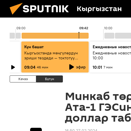
Кыргызстан
09:00
09:42
10:00
Күн башат
Ежедневные новос
лыш
Кыргызстанда мөңгүлөрдүн
Ежедневные новост
эриши тездеди — токтотуу
10:00
мүмкүн эмеспи?
эфир
09:04
10:01
46 мин
7 мин
Кечээ
Бүгүн
Минкаб төр
Ата-1 ГЭСи
доллар та
16:50 27.02.2024