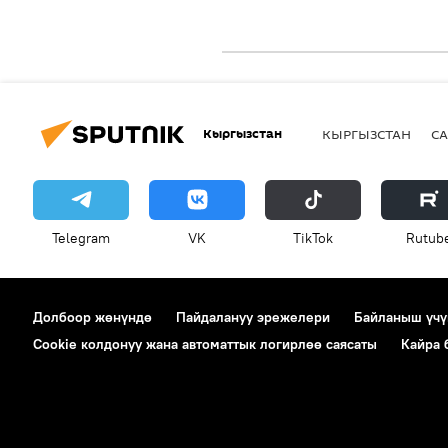
Кыргызстан
КЫРГЫЗСТАН
СА
Telegram
VK
ТikТоk
Rutub
Долбоор жөнүндө
Пайдалануу эрежелери
Байланыш үчү
Cookie колдонуу жана автоматтык логирлөө саясаты
Кайра