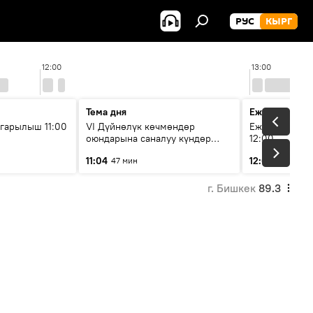
РУС
КЫРГ
12:00
13:00
Тема дня
Ежедневные 
гарылыш 11:00
VI Дүйнөлүк көчмөндөр
Ежедневные н
оюндарына саналуу күндөр
12:00
калды: даярдык иштери кайсы
11:04
12:01
47 мин
3 мин
этапка жетти?
г. Бишкек
89.3