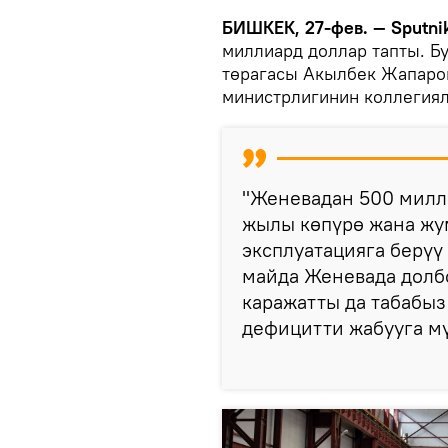
БИШКЕК, 27-фев. — Sputni
миллиард доллар тапты. Б
төрагасы Акылбек Жапаров
министрлигинин коллегия
"Женевадан 500 милл
жылы көпүрө жана жу
эксплуатацияга берүү 
майда Женевада долбо
каражатты да табабыз
дефицитти жабууга мү