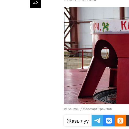
©
Sputnik / Жоомарт Ураимов
Жазылуу