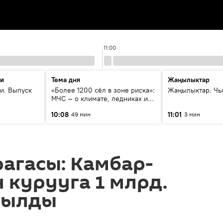
11:00
ти
Тема дня
Жаңылыктар
и. Выпуск
«Более 1200 сёл в зоне риска»:
Жаңылыктар. Чы
МЧС — о климате, ледниках и
системе оповещения
10:08
11:01
49 мин
3 мин
населения
агасы: Камбар-
н курууга 1 млрд.
былды