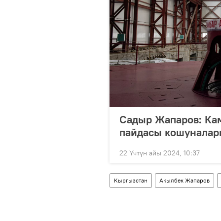
Садыр Жапаров: Кам
пайдасы кошуналарг
22 Үчтүн айы 2024, 10:37
Кыргызстан
Акылбек Жапаров