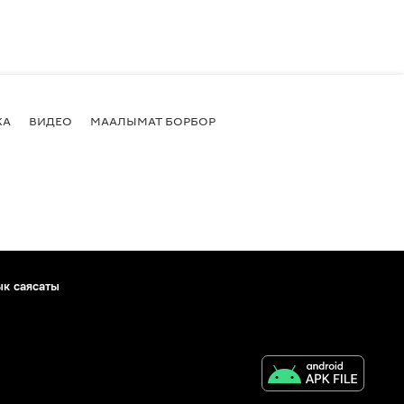
КА
ВИДЕО
МААЛЫМАТ БОРБОР
ык саясаты