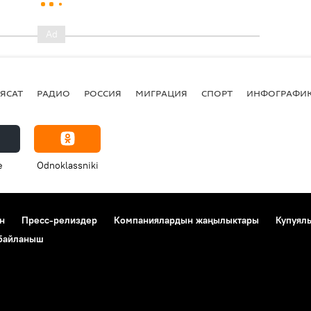
ЯСАТ
РАДИО
РОССИЯ
МИГРАЦИЯ
СПОРТ
ИНФОГРАФИ
e
Odnoklassniki
н
Пресс-релиздер
Компаниялардын жаңылыктары
Купуял
 байланыш