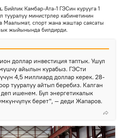
k.
Бийлик Камбар-Ата-1 ГЭСин курууга 1
ул тууралуу министрлер кабинетинин
 Маалымат, спорт жана жаштар саясаты
лык жыйынында билдирди.
ион доллар инвестиция таптык. Ушул
мушчу айылын курабыз. ГЭСти
үчүн 4,5 миллиард доллар керек. 28-
ор тууралуу айтып беребиз. Калган
 деп ишенем. Бул энергетикалык
мкүнчүлүк берет", — деди Жапаров.