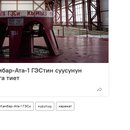
бар-Ата-1 ГЭСтин суусунун
а тиет
Камбар-Ата-1 ГЭСи
курулуш
каражат