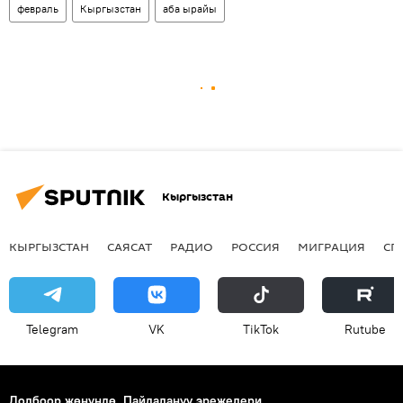
февраль
Кыргызстан
аба ырайы
Кыргызстан
КЫРГЫЗСТАН
САЯСАТ
РАДИО
РОССИЯ
МИГРАЦИЯ
СП
Telegram
VK
ТikТоk
Rutube
Долбоор жөнүндө
Пайдалануу эрежелери