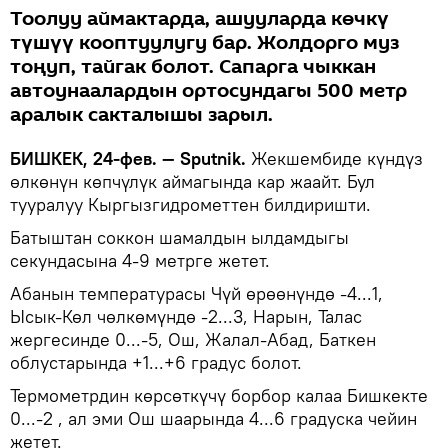
Тоолуу аймактарда, ашууларда көчкү
түшүү кооптуулугу бар. Жолдорго муз
тоңуп, тайгак болот. Сапарга чыккан
автоунаалардын ортосундагы 500 метр
аралык сакталышы зарыл.
БИШКЕК, 24-фев. — Sputnik.
Жекшембиде күндүз
өлкөнүн көпчүлүк аймагында кар жаайт. Бул
тууралуу Кыргызгидрометтен билдиришти.
Батыштан соккон шамалдын ылдамдыгы
секундасына 4-9 метрге жетет.
Абанын температурасы Чүй өрөөнүндө -4...1,
Ысык-Көл чөлкөмүндө -2...3, Нарын, Талас
жергесинде 0...-5, Ош, Жалал-Абад, Баткен
облустарында +1...+6 градус болот.
Термометрдин көрсөткүчү борбор калаа Бишкекте
0...-2 , ал эми Ош шаарында 4...6 градуска чейин
жетет.