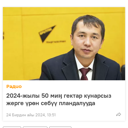
Радио
2024-жылы 50 миӊ гектар кунарсыз
жерге үрөн себүү пландалууда
24 Бирдин айы 2024, 13:51