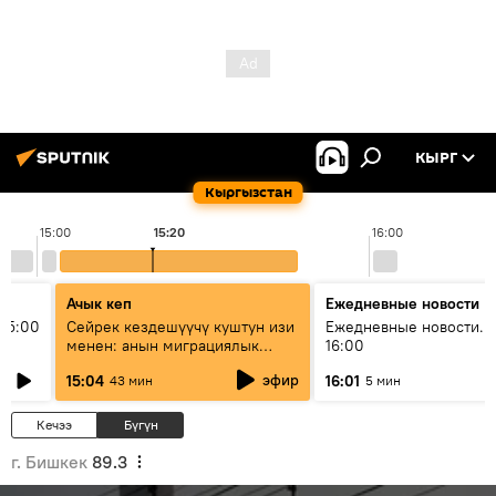
КЫРГ
Кыргызстан
15:00
15:20
16:00
Ачык кеп
Ежедневные новости
15:00
Сейрек кездешүүчү куштун изи
Ежедневные новости. 
менен: анын миграциялык
16:00
жолу эмнеден кабар берет?
эфир
15:04
16:01
43 мин
5 мин
Кечээ
Бүгүн
г. Бишкек
89.3