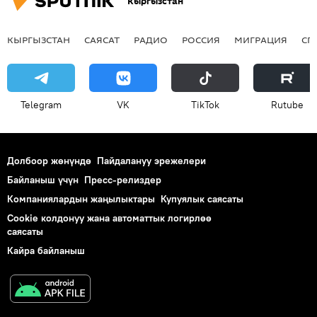
Кыргызстан
КЫРГЫЗСТАН
САЯСАТ
РАДИО
РОССИЯ
МИГРАЦИЯ
СП
Telegram
VK
ТikТоk
Rutube
Долбоор жөнүндө
Пайдалануу эрежелери
Байланыш үчүн
Пресс-релиздер
Компаниялардын жаңылыктары
Купуялык саясаты
Cookie колдонуу жана автоматтык логирлөө
саясаты
Кайра байланыш