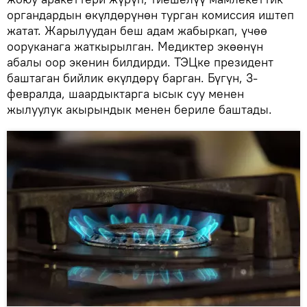
органдардын өкүлдөрүнөн турган комиссия иштеп
жатат. Жарылуудан беш адам жабыркап, үчөө
ооруканага жаткырылган. Медиктер экөөнүн
абалы оор экенин билдирди. ТЭЦке президент
баштаган бийлик өкүлдөрү барган. Бүгүн, 3-
февралда, шаардыктарга ысык суу менен
жылуулук акырындык менен бериле баштады.