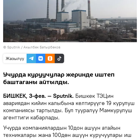
©
Sputnik / Акылбек Батырбеков
Жазылуу
Учурда куруучулар жеринде иштеп
баштаганы айтылды.
БИШКЕК, 3-фев. — Sputnik.
Бишкек ТЭЦин
авариядан кийин калыбына келтирүүгө 19 курулуш
компаниясы тартылды. Бул тууралуу Мамкурулуш
агенттиги кабарлады.
Учурда компаниялардын 10дон ашуун атайын
техникалары жана 100дөн ашуун куручуулары иш