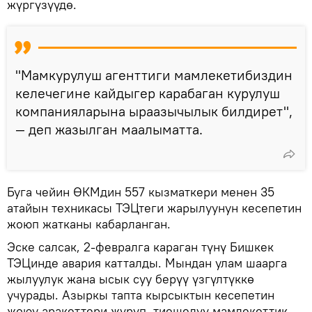
жүргүзүүдө.
"Мамкурулуш агенттиги мамлекетибиздин
келечегине кайдыгер карабаган курулуш
компанияларына ыраазычылык билдирет",
— деп жазылган маалыматта.
Буга чейин ӨКМдин 557 кызматкери менен 35
атайын техникасы ТЭЦтеги жарылуунун кесепетин
жоюп жатканы кабарланган.
Эске салсак, 2-февралга караган түнү Бишкек
ТЭЦинде авария катталды. Мындан улам шаарга
жылуулук жана ысык суу берүү үзгүлтүккө
учурады. Азыркы тапта кырсыктын кесепетин
жоюу аракеттери жүрүп, тиешелүү мамлекеттик