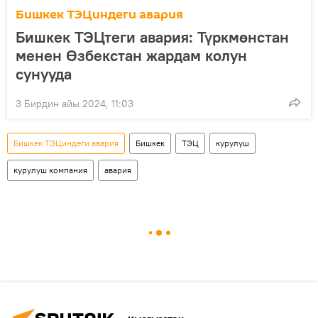
Бишкек ТЭЦиндеги авария
Бишкек ТЭЦтеги авария: Түркмөнстан
менен Өзбекстан жардам колун
сунууда
3 Бирдин айы 2024, 11:03
Бишкек ТЭЦиндеги авария
Бишкек
ТЭЦ
курулуш
курулуш компания
авария