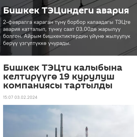
Бишкек ТЭЦиндеги авария
2-февралга караган түнү борбор калаадагы ТЭЦте
авария катталып, түнкү саат 03.00дө жарылуу
болгон. Айрым бишкектиктердин үйүнө жылуулук
берүү үзгүлтүккө учурады.
Бишкек ТЭЦти калыбына
келтирүүгө 19 курулуш
компаниясы тартылды
15:07 03.02.2024