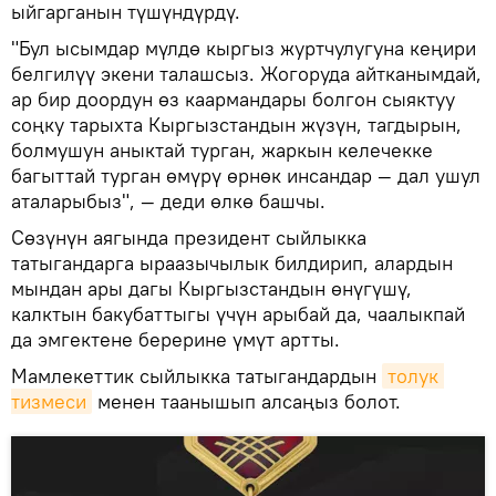
ыйгарганын түшүндүрдү.
"Бул ысымдар мүлдө кыргыз журтчулугуна кеңири
белгилүү экени талашсыз. Жогоруда айтканымдай,
ар бир доордун өз каармандары болгон сыяктуу
соңку тарыхта Кыргызстандын жүзүн, тагдырын,
болмушун аныктай турган, жаркын келечекке
багыттай турган өмүрү өрнөк инсандар — дал ушул
аталарыбыз", — деди өлкө башчы.
Сөзүнүн аягында президент сыйлыкка
татыгандарга ыраазычылык билдирип, алардын
мындан ары дагы Кыргызстандын өнүгүшү,
калктын бакубаттыгы үчүн арыбай да, чаалыкпай
да эмгектене берерине үмүт артты.
Мамлекеттик сыйлыкка татыгандардын
толук 
тизмеси
менен таанышып алсаңыз болот.