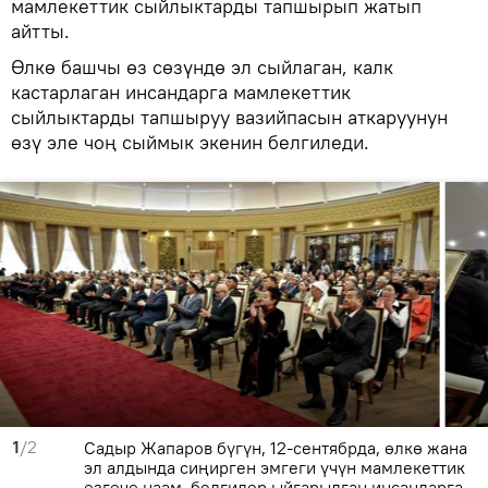
мамлекеттик сыйлыктарды тапшырып жатып
айтты.
Өлкө башчы өз сөзүндө эл сыйлаган, калк
кастарлаган инсандарга мамлекеттик
сыйлыктарды тапшыруу вазийпасын аткаруунун
өзү эле чоң сыймык экенин белгиледи.
1
/2
Садыр Жапаров бүгүн, 12-сентябрда, өлкө жана
эл алдында сиңирген эмгеги үчүн мамлекеттик
өзгөчө наам, белгилер ыйгарылган инсандарга