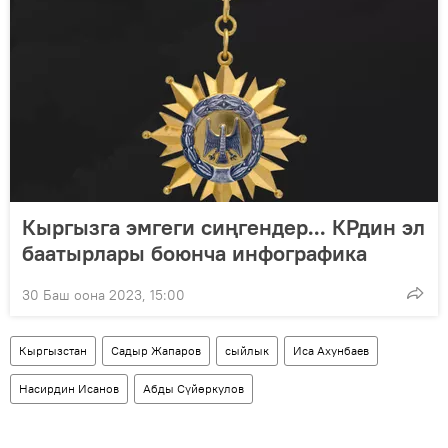
Кыргызга эмгеги сиңгендер... КРдин эл
баатырлары боюнча инфографика
30 Баш оона 2023, 15:00
Кыргызстан
Садыр Жапаров
сыйлык
Иса Ахунбаев
Насирдин Исанов
Абды Сүйөркулов