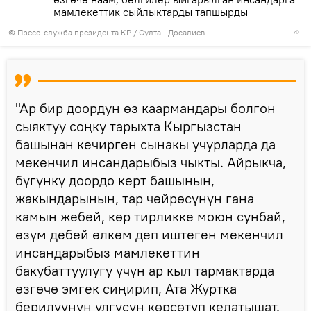
мамлекеттик сыйлыктарды тапшырды
©
Пресс-служба президента КР / Султан Досалиев
"Ар бир доордун өз каармандары болгон
сыяктуу соңку тарыхта Кыргызстан
башынан кечирген сынакы учурларда да
мекенчил инсандарыбыз чыкты. Айрыкча,
бүгүнкү доордо керт башынын,
жакындарынын, тар чөйрөсүнүн гана
камын жебей, көр тирликке моюн сунбай,
өзүм дебей өлкөм деп иштеген мекенчил
инсандарыбыз мамлекеттин
бакубаттуулугу үчүн ар кыл тармактарда
өзгөчө эмгек сиңирип, Ата Журтка
берилүүнүн үлгүсүн көрсөтүп келатышат.