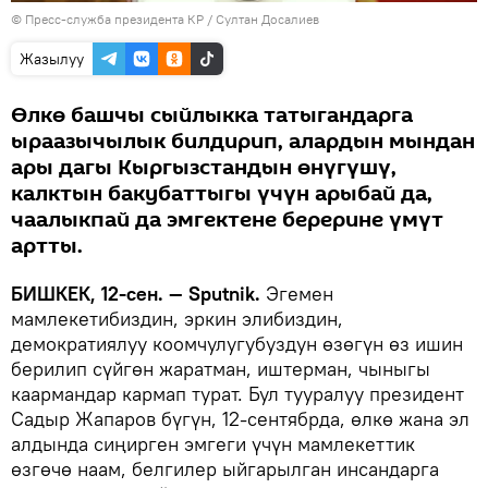
©
Пресс-служба президента КР / Султан Досалиев
Жазылуу
Өлкө башчы сыйлыкка татыгандарга
ыраазычылык билдирип, алардын мындан
ары дагы Кыргызстандын өнүгүшү,
калктын бакубаттыгы үчүн арыбай да,
чаалыкпай да эмгектене берерине үмүт
артты.
БИШКЕК, 12-сен. — Sputnik.
Эгемен
мамлекетибиздин, эркин элибиздин,
демократиялуу коомчулугубуздун өзөгүн өз ишин
берилип сүйгөн жаратман, иштерман, чыныгы
каармандар кармап турат. Бул тууралуу президент
Садыр Жапаров бүгүн, 12-сентябрда, өлкө жана эл
алдында сиңирген эмгеги үчүн мамлекеттик
өзгөчө наам, белгилер ыйгарылган инсандарга