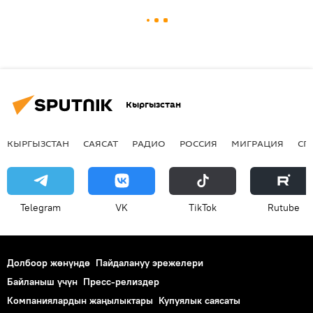
Кыргызстан
КЫРГЫЗСТАН
САЯСАТ
РАДИО
РОССИЯ
МИГРАЦИЯ
СП
Telegram
VK
ТikТоk
Rutube
Долбоор жөнүндө
Пайдалануу эрежелери
Байланыш үчүн
Пресс-релиздер
Компаниялардын жаңылыктары
Купуялык саясаты