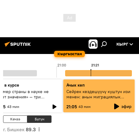
КЫРГ
Кыргызстан
21:00
21:21
дь в курсе
Ачык кеп
азмер страны в науке не
Сейрек кездешүүчү куштун изи
еет значения» — три
менен: анын миграциялык
сперта о сотрудничестве
жолу эмнеден кабар берет?
эфир
:05
21:05
43 мин
43 мин
ссии и Кыргызстана в
разовании и исследованиях
Кечээ
Бүгүн
г. Бишкек
89.3