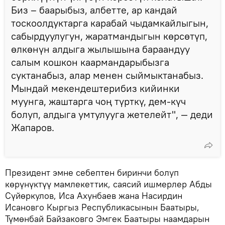
Биз – баарыбыз, албетте, ар кандай
тоскоолдуктарга карабай чыдамкайлыгын,
сабырдуулугун, жаратмандыгын көрсөтүп,
өлкөнүн алдыга жылышына бараандуу
салым кошкон каармандарыбызга
суктанабыз, алар менен сыймыктанабыз.
Мындай мекендештерибиз кийинки
муунга, жаштарга чоң түрткү, дем-күч
болуп, алдыга умтулууга жетелейт", — деди
Жапаров.
Президент эмне себептен биринчи болуп
көрүнүктүү мамлекеттик, саясий ишмерлер Абды
Сүйөркулов, Иса Ахунбаев жана Насирдин
Исановго Кыргыз Республикасынын Баатыры,
Түмөнбай Байзаковго Эмгек Баатыры наамдарын