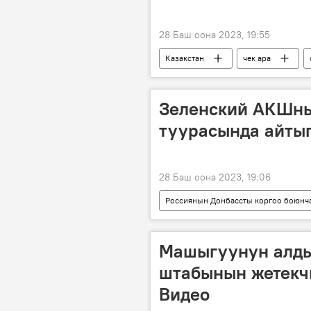
28 Баш оона 2023, 19:55
Казакстан
чек ара
Зеленский АКШны
туурасында айты
28 Баш оона 2023, 19:06
Россиянын Донбассты коргоо боюнч
АКШ
Украина
Вла
Машыгуунун алд
штабынын жетекчи
Видео