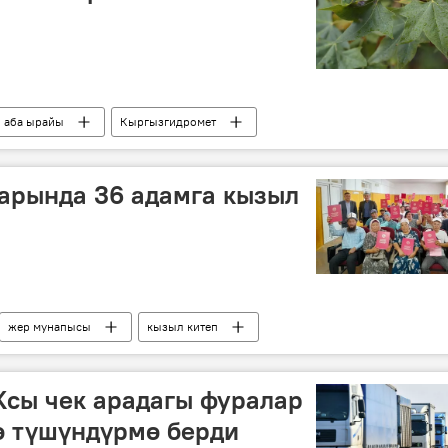
аба ырайы
Кыргызгидромет
арында 36 адамга кызыл
жер мунапысы
кызыл китеп
Ксы чек арадагы фуралар
ө түшүндүрмө берди