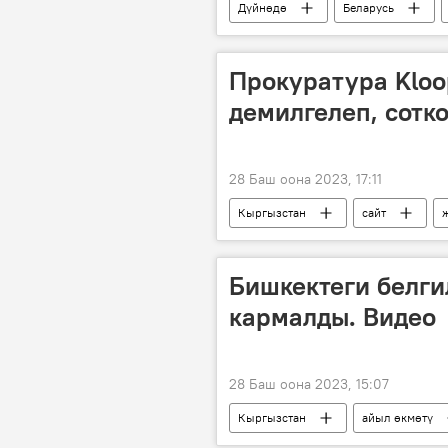
Дүйнөдө
Беларусь
Прокуратура Kloo
демилгелеп, сотк
28 Баш оона 2023, 17:11
Кыргызстан
сайт
Бишкектеги белги
кармалды. Видео
28 Баш оона 2023, 15:07
Кыргызстан
айыл өкмөтү