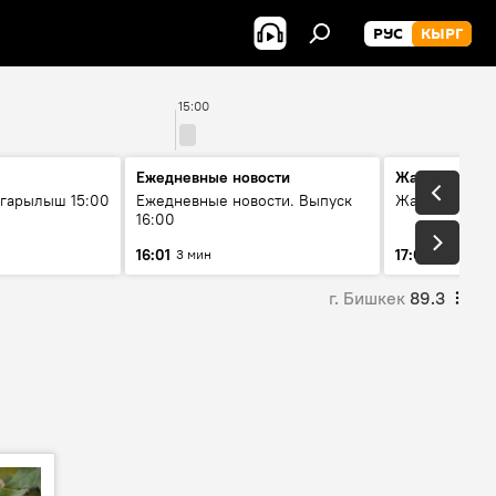
РУС
КЫРГ
15:00
Ежедневные новости
Жаңылыктар
гарылыш 15:00
Ежедневные новости. Выпуск
Жаңылыктар.
16:00
16:01
17:01
3 мин
5 мин
г. Бишкек
89.3