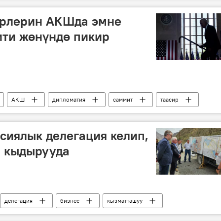
ерлерин АКШда эмне
ити жөнүндө пикир
АКШ
дипломатия
саммит
таасир
Колумнисттер
Аналитика
сиялык делегация келип,
и кыдырууда
делегация
бизнес
кызматташуу