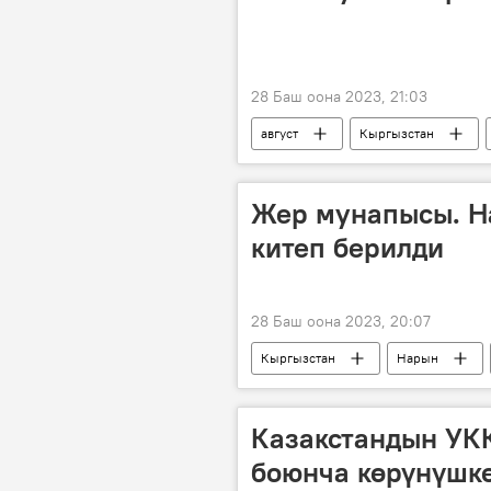
28 Баш оона 2023, 21:03
август
Кыргызстан
Жер мунапысы. Н
китеп берилди
28 Баш оона 2023, 20:07
Кыргызстан
Нарын
Казакстандын УК
боюнча көрүнүшк