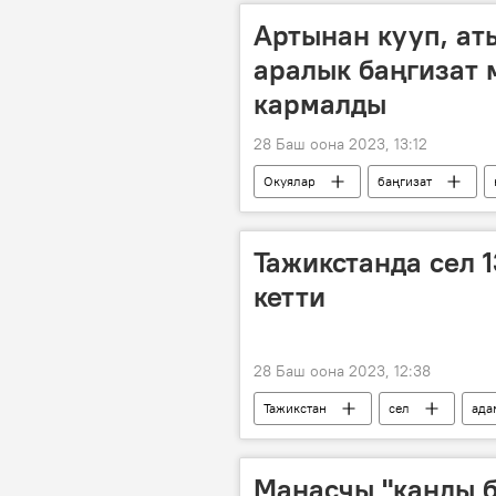
Артынан кууп, ат
аралык баңгизат
кармалды
28 Баш оона 2023, 13:12
Окуялар
баңгизат
Кыргызстан
Тажикстанда сел 
кетти
28 Баш оона 2023, 12:38
Тажикстан
сел
ада
Дүйнөдө
Манасчы "канды 