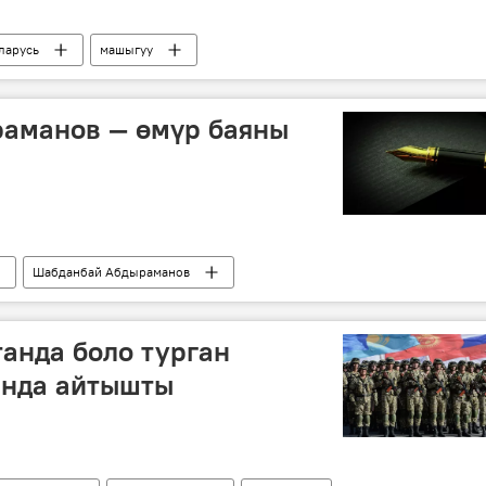
ларусь
машыгуу
аманов — өмүр баяны
Шабданбай Абдыраманов
анда боло турган
нда айтышты