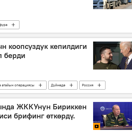
фура
н коопсуздук кепилдиги
п берди
а атайын операциясы
Дүйнөдө
Россия
димир Зеленский
келишим
атайын операция
ында ЖККУнун Бириккен
си брифинг өткөрдү.