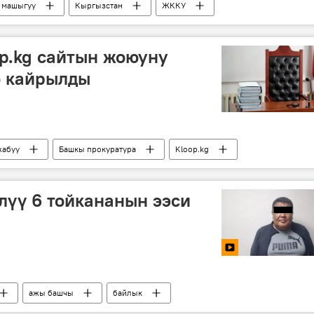
машыгуу
Кыргызстан
ЖККУ
p.kg сайтын жоюуну
о кайрылды
жабуу
Башкы прокуратура
Kloop.kg
лүү 6 тойкананын ээси
ажы башчы
байлык