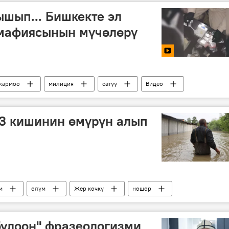
ышып... Бишкекте эл
 мафиясынын мүчөлөрү
кармоо
милиция
сатуу
Видео
13 кишинин өмүрүн алып
м
өлүм
Жер көчкү
нөшөр
булоон" фразеологизми