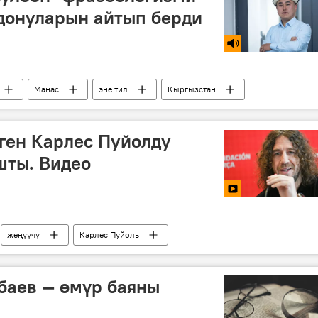
донуларын айтып берди
Манас
эне тил
Кыргызстан
ген Карлес Пуйолду
шты. Видео
жеңүүчү
Карлес Пуйоль
баев — өмүр баяны