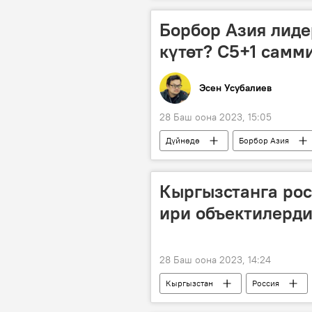
Борбор Азия лид
күтөт? С5+1 самм
Эсен Усубалиев
28 Баш оона 2023, 15:05
Дүйнөдө
Борбор Азия
Россия
санкциялар
Кыргызстанга рос
ири объектилерд
28 Баш оона 2023, 14:24
Кыргызстан
Россия