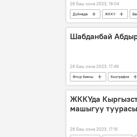
28 Баш оона 2023, 18:04
Дүйнөдө
ЖККУ
Бе
Шабданбай Абдыр
28 Баш оона 2023, 17:48
Өмүр баяны
биография
ЖККУда Кыргызст
машыгуу туурасы
28 Баш оона 2023, 17:16