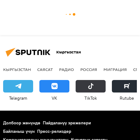
Кыргызстан
КЫРГЫЗСТАН
САЯСАТ
РАДИО
РОССИЯ
МИГРАЦИЯ
СП
Telegram
VK
ТikТоk
Rutube
Долбоор жөнүндө
Пайдалануу эрежелери
Байланыш үчүн
Пресс-релиздер
Компаниялардын жаңылыктары
Купуялык саясаты