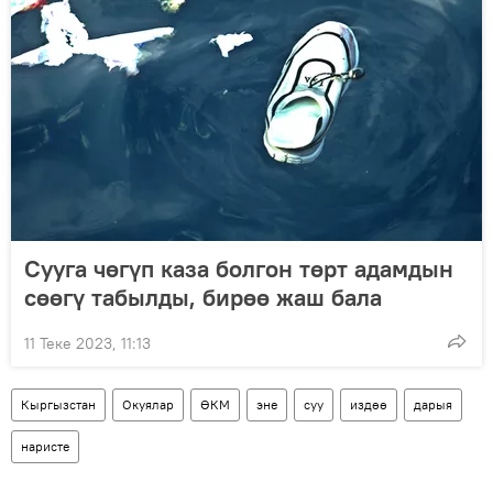
Сууга чөгүп каза болгон төрт адамдын
сөөгү табылды, бирөө жаш бала
11 Теке 2023, 11:13
Кыргызстан
Окуялар
ӨКМ
эне
суу
издөө
дарыя
наристе