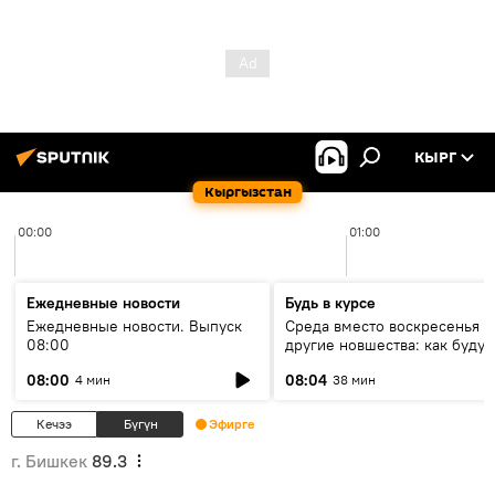
КЫРГ
Кыргызстан
00:00
01:00
Ежедневные новости
Будь в курсе
Ежедневные новости. Выпуск
Среда вместо воскресенья и
08:00
другие новшества: как будут
проходить выборы в КР?
08:00
08:04
4 мин
38 мин
Кечээ
Бүгүн
Эфирге
г. Бишкек
89.3