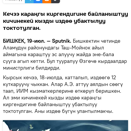
Кечээ караңгы киргендигине байланыштуу
кичинекей кызды издөө убактылуу
токтотулган.
БИШКЕК, 19-июл. — Sputnik.
Бишкектин четинде
Аламүдүн районундагы Таш-Мойнок айыл
аймагына караштуу эс алуучу жайда эне-бала
сууга агып кетти. Бул тууралуу Өзгөчө кырдаалдар
министрлиги билдирди.
Кырсык кечээ, 18-июлда, катталып, издөөгө 12
куткаруучу чыккан. Алар А.Э. аттуу аялдын сөөгү
таап, ИИМ кызматкерлерине өткөрүп беришкен.
Ал эми кичинекей кызды издөө караңгы
киргендигине байланыштуу убактылуу
токтотулган. Аны издөө бүгүн улантылмакчы.