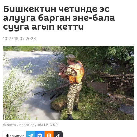
Бишкектин четинде эс
алууга барган эне-бала
сууга агып кетти
10:27 19.07.2023
© Фото / пресс-служба МЧС КР
Жазылуу